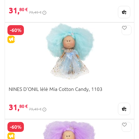
31,
80 €
79,49 €
-60%
IŠPARDAVIMAS
NINES D'ONIL lėlė Mia Cotton Candy, 1103
31,
80 €
79,49 €
-60%
IŠPARDAVIMAS