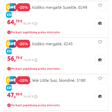
-20%
NINES D'ONIL kūdikis mergaitė Susette, 0249
E-KAINA
64,
79 €
80,99 €
Perkant papildomą prekę internetu
-20%
NINES D'ONIL kūdikis mergaitė, 0245
E-KAINA
56,
79 €
70,99 €
Perkant papildomą prekę internetu
-20%
NINES D'ONIL lėlė Little Susi, blondinė, 5180
E-KAINA
47,
99 €
59,99 €
Perkant papildomą prekę internetu