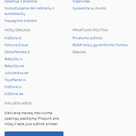
Garantija ir priežiūra
Grąžinimas
Konsultuojame dėl vežimėlių ir
Susisiekite su mumis
autokėdučių
Naujagimio kraitelis
MŪSŲ DRAUGAI
PRIVATUMO POLITIKA
KidZone.lt
Privatumo politika
Kotryna Group
BDAR teisių įgyvendinimo formos
ZaisluPlaneta.lt
Slapukai
BabyCity.lv
BabyCity.ee
Jukukeskus.ee
ToysPlanet.lv
KidZone.lv
KidZone.ee
NAUJIENLAIŠKIS
Kiekvieną mėnesį mes turime
ypatingų pasiūlymų! Prisijunk prie
mūsų ir apie juos sužinok pirmas!