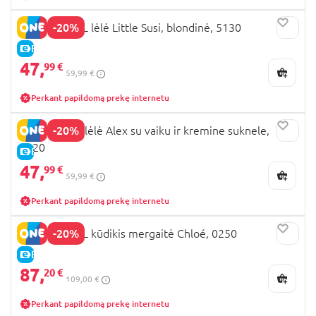
-20%
NINES D'ONIL lėlė Little Susi, blondinė, 5130
E-KAINA
47,
99 €
59,99 €
Perkant papildomą prekę internetu
-20%
NINS D'ONIL lėlė Alex su vaiku ir kremine suknele,
4020
E-KAINA
47,
99 €
59,99 €
Perkant papildomą prekę internetu
-20%
NINES D'ONIL kūdikis mergaitė Chloé, 0250
E-KAINA
87,
20 €
109,00 €
Perkant papildomą prekę internetu