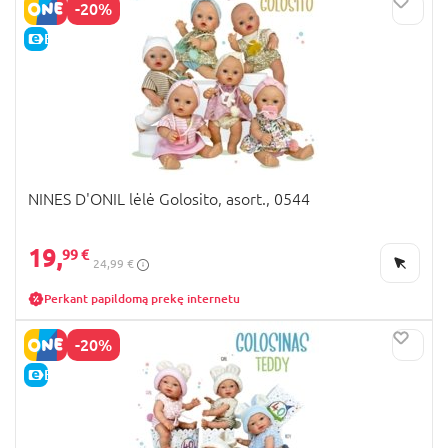
-20%
E-KAINA
NINES D'ONIL lėlė Golosito, asort., 0544
19,
99 €
24,99 €
Perkant papildomą prekę internetu
-20%
E-KAINA