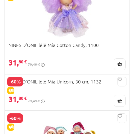
NINES D'ONIL lėlė Mia Cotton Candy, 1100
31,
80 €
79,49 €
-60%
NINES D'ONIL lėlė Mia Unicorn, 30 cm, 1132
IŠPARDAVIMAS
31,
80 €
79,49 €
-60%
IŠPARDAVIMAS