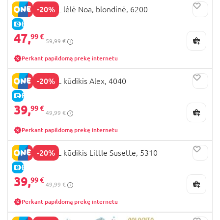
-20%
NINES D'ONIL lėlė Noa, blondinė, 6200
E-KAINA
47,
99 €
59,99 €
Perkant papildomą prekę internetu
-20%
NINES D'ONIL kūdikis Alex, 4040
E-KAINA
39,
99 €
49,99 €
Perkant papildomą prekę internetu
-20%
NINES D'ONIL kūdikis Little Susette, 5310
E-KAINA
39,
99 €
49,99 €
Perkant papildomą prekę internetu