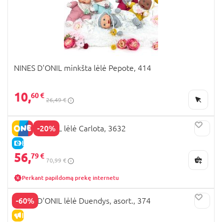
NINES D'ONIL minkšta lėlė Pepote, 414
10,
60 €
26,49 €
-20%
NINES D'ONIL lėlė Carlota, 3632
E-KAINA
56,
79 €
70,99 €
Perkant papildomą prekę internetu
-60%
NINES D'ONIL lėlė Duendys, asort., 374
IŠPARDAVIMAS