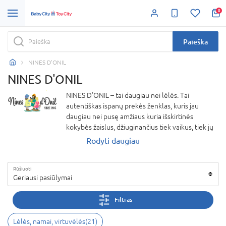
0
Paieška
NINES D'ONIL
NINES D'ONIL
NINES D’ONIL – tai daugiau nei lėlės. Tai
autentiškas ispanų prekės ženklas, kuris jau
daugiau nei pusę amžiaus kuria išskirtinės
kokybės žaislus, džiuginančius tiek vaikus, tiek jų
tėvelius. Kiekviena lėlė pagaminta su ypatingu
Rodyti daugiau
dėmesiu detalėms – nuo rankų darbo siuvinėtų
drabužėlių iki išraiškingų veidukų, kurie
Rūšiuoti
spinduliuoja švelnumą ir tikroviškumą. NINES
Geriausi pasiūlymai
D’ONIL lėlės ne tik lavina vaiko vaizduotę, bet ir
padeda ugdyti rūpestingumą, empatiją bei
Filtras
kūrybiškumą. Tai dovana, kuri tampa prisiminimu
– perduodama iš kartos į kartą. Pasirinkę NINES
Lėlės, namai, virtuvėlės
(
21
)
D’ONIL, renkatės kokybę, tradicijas ir