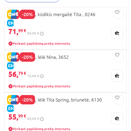
neišblėstantį žavesį.
-20%
NINES D'ONIL kūdikis mergaitė Tita , 0246
E-KAINA
71,
99 €
89,99 €
Perkant papildomą prekę internetu
-20%
NINES D'ONIL lėlė Nina, 3652
E-KAINA
56,
79 €
70,99 €
Perkant papildomą prekę internetu
-20%
NINES D'ONIL lėlė Tita Spring, briunetė, 6130
E-KAINA
55,
99 €
69,99 €
Perkant papildomą prekę internetu