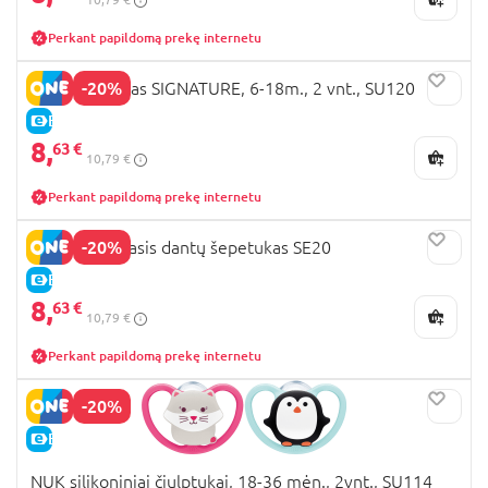
Perkant papildomą prekę internetu
-20%
NUK čiulptukas SIGNATURE, 6-18m., 2 vnt., SU120
E-KAINA
8,
63 €
10,79 €
Perkant papildomą prekę internetu
-20%
NUK mokomasis dantų šepetukas SE20
E-KAINA
8,
63 €
10,79 €
Perkant papildomą prekę internetu
-20%
E-KAINA
NUK silikoniniai čiulptukai, 18-36 mėn., 2vnt., SU114