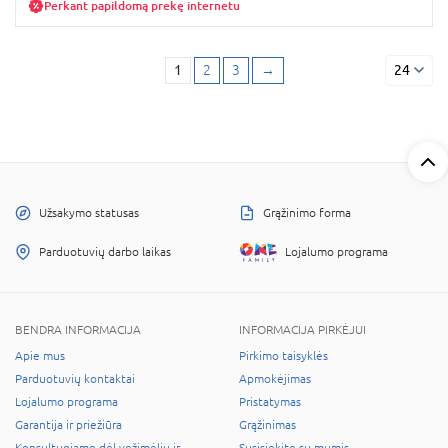
Perkant papildomą prekę internetu
1
2
3
→
24
Užsakymo statusas
Grąžinimo forma
Parduotuvių darbo laikas
Lojalumo programa
BENDRA INFORMACIJA
INFORMACIJA PIRKĖJUI
Apie mus
Pirkimo taisyklės
Parduotuvių kontaktai
Apmokėjimas
Lojalumo programa
Pristatymas
Garantija ir priežiūra
Grąžinimas
Konsultuojame dėl vežimėlių ir
Susisiekite su mumis