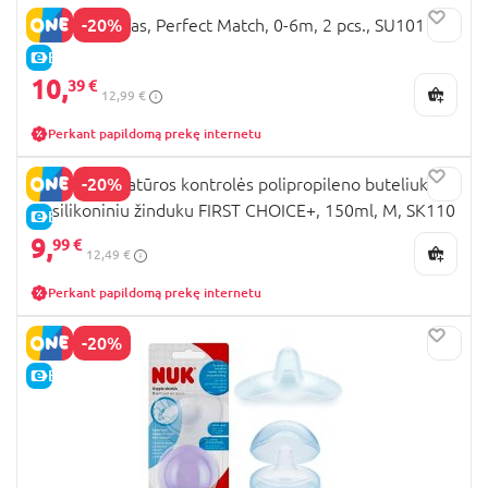
-20%
NUK čiulptukas, Perfect Match, 0-6m, 2 pcs., SU101
E-KAINA
10,
39 €
12,99 €
Perkant papildomą prekę internetu
-20%
NUK temperatūros kontrolės polipropileno buteliukas
su silikoniniu žinduku FIRST CHOICE+, 150ml, M, SK110
E-KAINA
9,
99 €
12,49 €
Perkant papildomą prekę internetu
-20%
E-KAINA