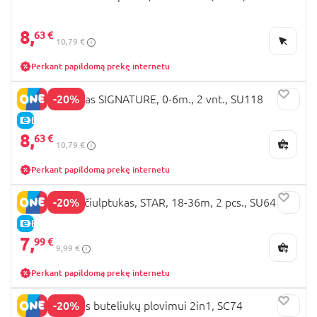
8,
63 €
10,79 €
Perkant papildomą prekę internetu
-20%
NUK čiulptukas SIGNATURE, 0-6m., 2 vnt., SU118
E-KAINA
8,
63 €
10,79 €
Perkant papildomą prekę internetu
-20%
NUK latekso čiulptukas, STAR, 18-36m, 2 pcs., SU64
E-KAINA
7,
99 €
9,99 €
Perkant papildomą prekę internetu
-20%
NUK šepetėlis buteliukų plovimui 2in1, SC74