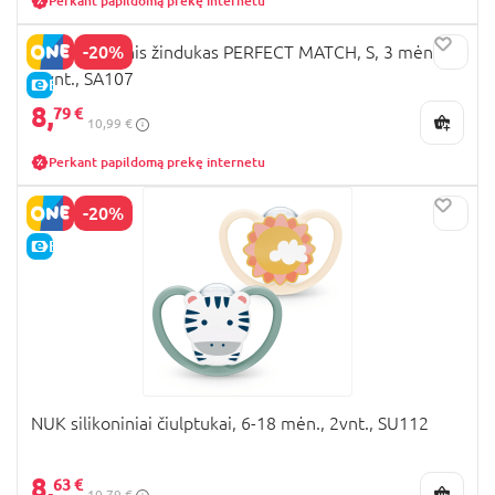
Perkant papildomą prekę internetu
-20%
NUK silikoninis žindukas PERFECT MATCH, S, 3 mėn.+,
2 vnt., SA107
E-KAINA
8,
79 €
10,99 €
Perkant papildomą prekę internetu
-20%
E-KAINA
NUK silikoniniai čiulptukai, 6-18 mėn., 2vnt., SU112
8,
63 €
10,79 €