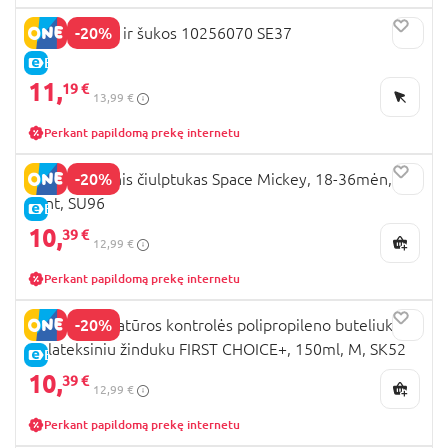
-20%
NUK šepetys ir šukos 10256070 SE37
E-KAINA
11,
19 €
13,99 €
Perkant papildomą prekę internetu
-20%
NUK silikoninis čiulptukas Space Mickey, 18-36mėn,
2vnt, SU96
E-KAINA
10,
39 €
12,99 €
Perkant papildomą prekę internetu
-20%
NUK temperatūros kontrolės polipropileno buteliukas
su lateksiniu žinduku FIRST CHOICE+, 150ml, M, SK52
E-KAINA
10,
39 €
12,99 €
Perkant papildomą prekę internetu