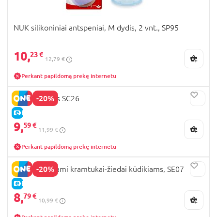
NUK silikoniniai antspeniai, M dydis, 2 vnt., SP95
10,
23 €
12,79 €
Perkant papildomą prekę internetu
-20%
NUK žirklutės SC26
E-KAINA
9,
59 €
11,99 €
Perkant papildomą prekę internetu
-20%
NUK atvėsinami kramtukai-žiedai kūdikiams, SE07
E-KAINA
8,
79 €
10,99 €