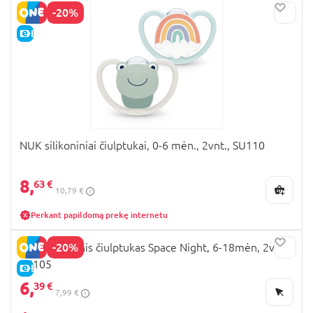
-20%
E-KAINA
NUK silikoniniai čiulptukai, 0-6 mėn., 2vnt., SU110
8,
63 €
10,79 €
Perkant papildomą prekę internetu
-20%
NUK silikoninis čiulptukas Space Night, 6-18mėn, 2vnt,
SU105
E-KAINA
6,
39 €
7,99 €