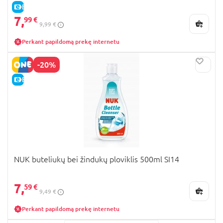
E-KAINA
7,
99 €
9,99 €
Perkant papildomą prekę internetu
-20%
E-KAINA
NUK buteliukų bei žindukų ploviklis 500ml SI14
7,
59 €
9,49 €
Perkant papildomą prekę internetu