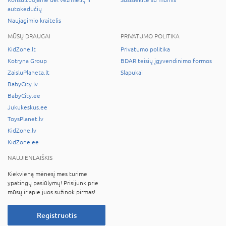
autokėdučių
Naujagimio kraitelis
MŪSŲ DRAUGAI
PRIVATUMO POLITIKA
KidZone.lt
Privatumo politika
Kotryna Group
BDAR teisių įgyvendinimo formos
ZaisluPlaneta.lt
Slapukai
BabyCity.lv
BabyCity.ee
Jukukeskus.ee
ToysPlanet.lv
KidZone.lv
KidZone.ee
NAUJIENLAIŠKIS
Kiekvieną mėnesį mes turime
ypatingų pasiūlymų! Prisijunk prie
mūsų ir apie juos sužinok pirmas!
Registruotis