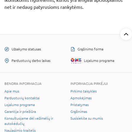
net ir nedaug patyrusioms rankytėms.
Užsakymo statusas
Grąžinimo forma
Parduotuvių darbo laikas
Lojalumo programa
BENDRA INFORMACIJA
INFORMACIJA PIRKĖJUI
Apie mus
Pirkimo taisyklės
Parduotuvių kontaktai
Apmokėjimas
Lojalumo programa
Pristatymas
Garantija ir priežiūra
Grąžinimas
Konsultuojame dėl vežimėlių ir
Susisiekite su mumis
autokėdučių
Naujagimio kraitelis