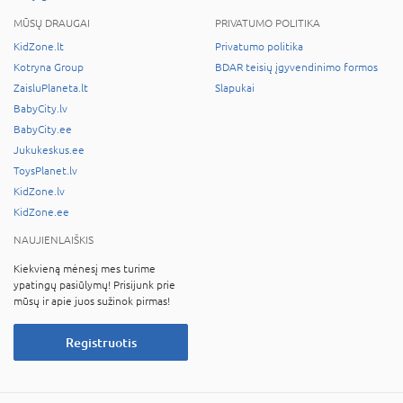
MŪSŲ DRAUGAI
PRIVATUMO POLITIKA
KidZone.lt
Privatumo politika
Kotryna Group
BDAR teisių įgyvendinimo formos
ZaisluPlaneta.lt
Slapukai
BabyCity.lv
BabyCity.ee
Jukukeskus.ee
ToysPlanet.lv
KidZone.lv
KidZone.ee
NAUJIENLAIŠKIS
Kiekvieną mėnesį mes turime
ypatingų pasiūlymų! Prisijunk prie
mūsų ir apie juos sužinok pirmas!
Registruotis