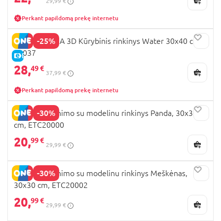
29,99 €
Perkant papildomą prekę internetu
-25%
OKTO MANGA 3D Kūrybinis rinkinys Water 30x40 cm,
20037
E-KAINA
28,
49 €
37,99 €
Perkant papildomą prekę internetu
-30%
OKTO spalvinimo su modelinu rinkinys Panda, 30x30
cm, ETC20000
20,
99 €
29,99 €
-30%
OKTO spalvinimo su modelinu rinkinys Meškėnas,
30x30 cm, ETC20002
20,
99 €
29,99 €