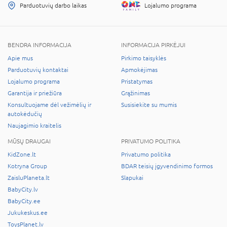
Parduotuvių darbo laikas
Lojalumo programa
BENDRA INFORMACIJA
INFORMACIJA PIRKĖJUI
Apie mus
Pirkimo taisyklės
Parduotuvių kontaktai
Apmokėjimas
Lojalumo programa
Pristatymas
Garantija ir priežiūra
Grąžinimas
Konsultuojame dėl vežimėlių ir
Susisiekite su mumis
autokėdučių
Naujagimio kraitelis
MŪSŲ DRAUGAI
PRIVATUMO POLITIKA
KidZone.lt
Privatumo politika
Kotryna Group
BDAR teisių įgyvendinimo formos
ZaisluPlaneta.lt
Slapukai
BabyCity.lv
BabyCity.ee
Jukukeskus.ee
ToysPlanet.lv