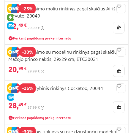
-25%
OKTO spalvinimo moliu rinkinys pagal skaičius Airiška
karvutė, 20049
NAUJA PREKĖ
22,
49 €
E-KAINA
29,99 €
Perkant papildomą prekę internetu
-30%
OKTO spalvinimo su modelinu rinkinys pagal skaičius
Mažojo princo naktis, 29x29 cm, ETC20021
20,
99 €
29,99 €
-25%
OKTO 3D Kūrybinis rinkinys Cockatoo, 20044
E-KAINA
28,
49 €
37,99 €
Perkant papildomą prekę internetu
-30%
OKTO kūrybinis rinkinys su ore džiūstančiu modelinu