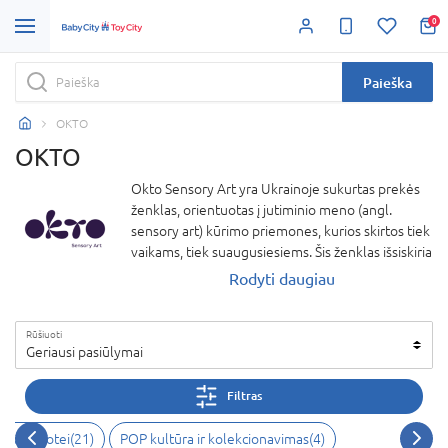
0
Paieška
OKTO
OKTO
Okto Sensory Art yra Ukrainoje sukurtas prekės
ženklas, orientuotas į jutiminio meno (angl.
sensory art) kūrimo priemones, kurios skirtos tiek
vaikams, tiek suaugusiesiems. Šis ženklas išsiskiria
tuo, kad siūlo meninius rinkinius, leidžiančius
Rodyti daugiau
vartotojams patirti kūrybinį procesą per įvairių
pojūčių stimuliavimą – nuo lytėjimo iki vizualinio
Rūšiuoti
malonumo. Pagrindinis jų produktas – sausas, oru
Geriausi pasiūlymai
džiūstantis molis, kuris yra netoksiškas, švarus ir
malonus liesti. Juo galima formuoti reljefinius
Filtras
paveikslus pagal žymius meno kūrinius arba kurti
laisvus kūrybinius darbus.
i, vaizduotei
(
21
)
POP kultūra ir kolekcionavimas
(
4
)