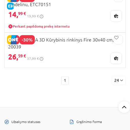
modelinu, ETC70151
E-KAINA
14,
99 €
19,99 €
Perkant papildomą prekę internetu
-30%
OKTO MANGA 3D Kūrybinis rinkinys Fire 30x40 cm,
20039
26,
59 €
37,99 €
1
24
Užsakymo statusas
Grąžinimo forma