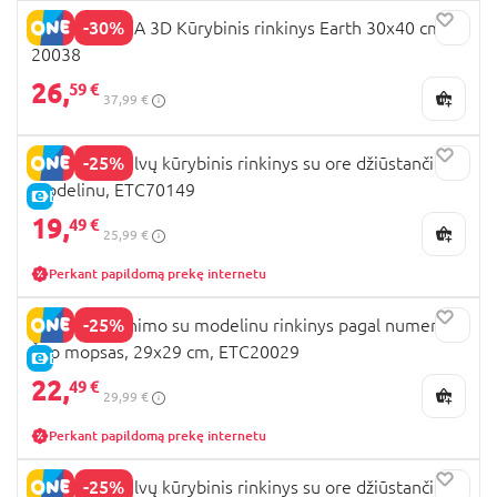
-30%
OKTO MANGA 3D Kūrybinis rinkinys Earth 30x40 cm,
20038
26,
59 €
37,99 €
-25%
OKTO 36 spalvų kūrybinis rinkinys su ore džiūstančiu
modelinu, ETC70149
E-KAINA
19,
49 €
25,99 €
Perkant papildomą prekę internetu
-25%
OKTO spalvinimo su modelinu rinkinys pagal numerius
Šuo mopsas, 29x29 cm, ETC20029
E-KAINA
22,
49 €
29,99 €
Perkant papildomą prekę internetu
-25%
OKTO 18 spalvų kūrybinis rinkinys su ore džiūstančiu