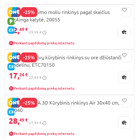
-25%
OKTO spalvinimo moliu rinkinys pagal skaičius
Juokinga katytė, 20055
NAUJA PREKĖ
22,
49 €
E-KAINA
29,99 €
Perkant papildomą prekę internetu
-25%
OKTO 24 spalvų kūrybinis rinkinys su ore džiūstančiu
modelinu, ETC70150
E-KAINA
17,
24 €
22,99 €
Perkant papildomą prekę internetu
-25%
OKTO MANGA 3D Kūrybinis rinkinys Air 30x40 cm,
20040
E-KAINA
28,
49 €
37,99 €
Perkant papildomą prekę internetu