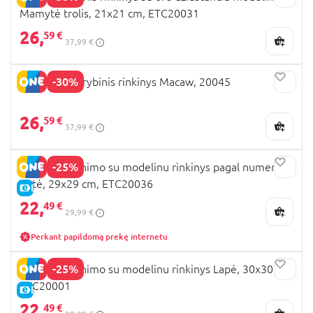
Mamytė trolis, 21x21 cm, ETC20031
26,
59 €
37,99 €
-30%
OKTO 3D Kūrybinis rinkinys Macaw, 20045
26,
59 €
37,99 €
-25%
OKTO spalvinimo su modelinu rinkinys pagal numerius
Katė, 29x29 cm, ETC20036
E-KAINA
22,
49 €
29,99 €
Perkant papildomą prekę internetu
-25%
OKTO spalvinimo su modelinu rinkinys Lapė, 30x30 cm,
ETC20001
E-KAINA
22,
49 €