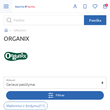
0
Paieška
ORGANIX
ORGANIX
Rūšiuoti
Geriausi pasiūlymai
Filtras
Maitinimui ir žindymui
(
11
)