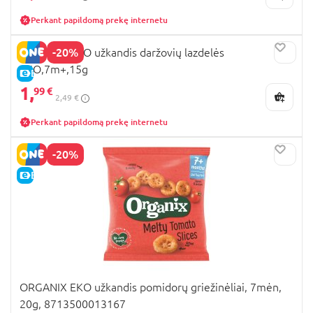
Perkant papildomą prekę internetu
-20%
ORGANIX EKO užkandis daržovių lazdelės
EKO,7m+,15g
E-KAINA
1,
99 €
2,49 €
Perkant papildomą prekę internetu
-20%
E-KAINA
ORGANIX EKO užkandis pomidorų griežinėliai, 7mėn,
20g, 8713500013167