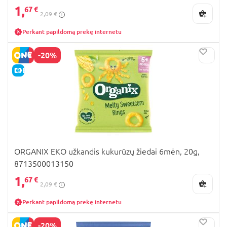
1,
67 €
2,09 €
Perkant papildomą prekę internetu
-20%
E-KAINA
ORGANIX EKO užkandis kukurūzų žiedai 6mėn, 20g,
8713500013150
1,
67 €
2,09 €
Perkant papildomą prekę internetu
-20%