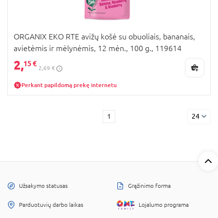
ORGANIX EKO RTE avižų košė su obuoliais, bananais,
avietėmis ir mėlynėmis, 12 mėn., 100 g., 119614
2,
15 €
2,69 €
Perkant papildomą prekę internetu
1
24
Užsakymo statusas
Grąžinimo forma
Parduotuvių darbo laikas
Lojalumo programa