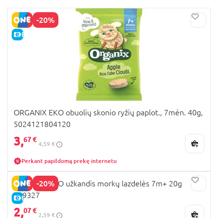
-20%
E-KAINA
ORGANIX EKO obuolių skonio ryžių paplot., 7mėn. 40g,
5024121804120
3,
67 €
4,59 €
Perkant papildomą prekę internetu
-20%
ORGANIX EKO užkandis morkų lazdelės 7m+ 20g
119327
E-KAINA
2,
07 €
2,59 €