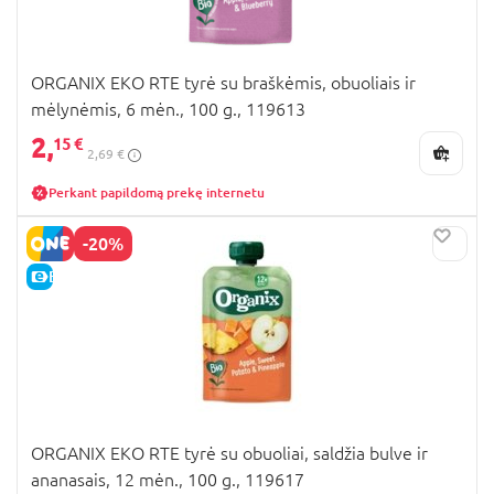
ORGANIX EKO RTE tyrė su braškėmis, obuoliais ir
mėlynėmis, 6 mėn., 100 g., 119613
2,
15 €
2,69 €
Perkant papildomą prekę internetu
-20%
E-KAINA
ORGANIX EKO RTE tyrė su obuoliai, saldžia bulve ir
ananasais, 12 mėn., 100 g., 119617