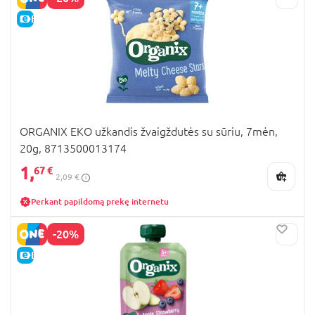
E-KAINA
ORGANIX EKO užkandis žvaigždutės su sūriu, 7mėn,
20g, 8713500013174
1,
67 €
2,09 €
Perkant papildomą prekę internetu
-20%
E-KAINA