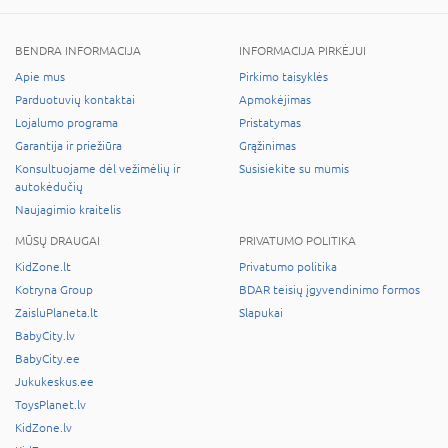
BENDRA INFORMACIJA
INFORMACIJA PIRKĖJUI
Apie mus
Pirkimo taisyklės
Parduotuvių kontaktai
Apmokėjimas
Lojalumo programa
Pristatymas
Garantija ir priežiūra
Grąžinimas
Konsultuojame dėl vežimėlių ir
Susisiekite su mumis
autokėdučių
Naujagimio kraitelis
MŪSŲ DRAUGAI
PRIVATUMO POLITIKA
KidZone.lt
Privatumo politika
Kotryna Group
BDAR teisių įgyvendinimo formos
ZaisluPlaneta.lt
Slapukai
BabyCity.lv
BabyCity.ee
Jukukeskus.ee
ToysPlanet.lv
KidZone.lv