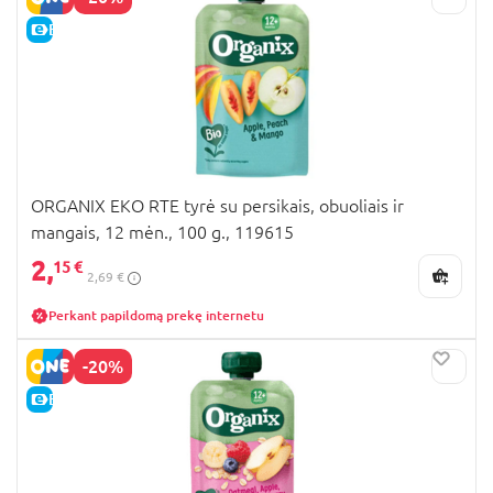
E-KAINA
ORGANIX EKO RTE tyrė su persikais, obuoliais ir
mangais, 12 mėn., 100 g., 119615
2,
15 €
2,69 €
Perkant papildomą prekę internetu
-20%
E-KAINA