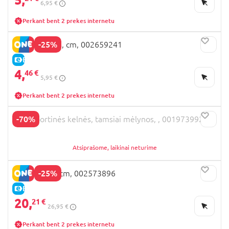
6,95 €
Perkant bent 2 prekes internetu
-25%
OVS tamprės, cm, 002659241
E-KAINA
4,
46 €
5,95 €
Perkant bent 2 prekes internetu
-70%
OVS sportinės kelnės, tamsiai mėlynos, , 001973992
Atsiprašome, laikinai neturime
-25%
OVS kelnės, cm, 002573896
E-KAINA
20,
21 €
26,95 €
Perkant bent 2 prekes internetu