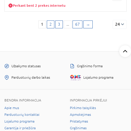
Perkant bent 2 prekes internetu
1
2
3
...
67
→
24
Užsakymo statusas
Grąžinimo forma
Parduotuvių darbo laikas
Lojalumo programa
BENDRA INFORMACIJA
INFORMACIJA PIRKĖJUI
Apie mus
Pirkimo taisyklės
Parduotuvių kontaktai
Apmokėjimas
Lojalumo programa
Pristatymas
Garantija ir priežiūra
Grąžinimas