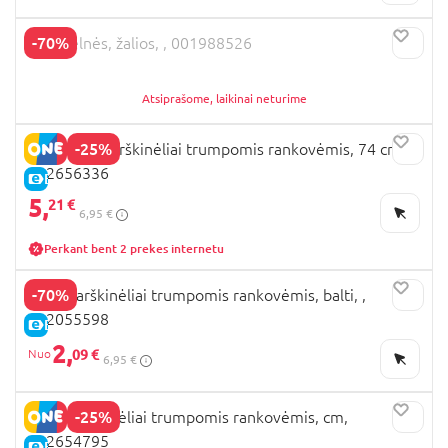
-70%
OVS kelnės, žalios, , 001988526
Atsiprašome, laikinai neturime
-25%
OVS polo marškinėliai trumpomis rankovėmis, 74 cm,
002656336
E-KAINA
5,
21 €
6,95 €
Perkant bent 2 prekes internetu
-70%
OVS marškinėliai trumpomis rankovėmis, balti, ,
002055598
E-KAINA
2,
09 €
6,95 €
-25%
OVS marškinėliai trumpomis rankovėmis, cm,
002654795
E-KAINA