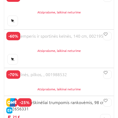
Atsiprašome, laikinai neturime
-60%
OVS džemperis ir sportinės kelnės, 140 cm, 002195597
Atsiprašome, laikinai neturime
-70%
OVS kelnės, pilkos, , 001988532
Atsiprašome, laikinai neturime
-25%
OVS polo marškinėliai trumpomis rankovėmis, 98 cm,
002656331
E-KAINA
5,
21 €