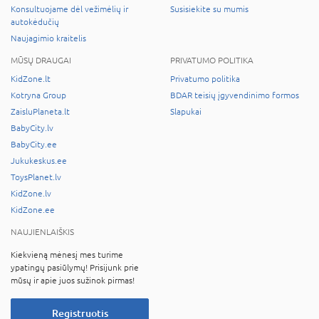
Konsultuojame dėl vežimėlių ir
Susisiekite su mumis
autokėdučių
Naujagimio kraitelis
MŪSŲ DRAUGAI
PRIVATUMO POLITIKA
KidZone.lt
Privatumo politika
Kotryna Group
BDAR teisių įgyvendinimo formos
ZaisluPlaneta.lt
Slapukai
BabyCity.lv
BabyCity.ee
Jukukeskus.ee
ToysPlanet.lv
KidZone.lv
KidZone.ee
NAUJIENLAIŠKIS
Kiekvieną mėnesį mes turime
ypatingų pasiūlymų! Prisijunk prie
mūsų ir apie juos sužinok pirmas!
Registruotis