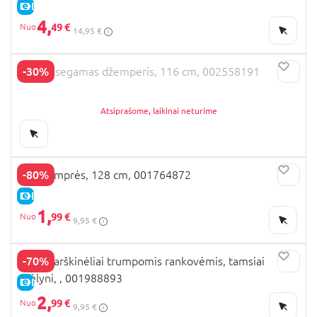
E-KAINA
4,
49 €
14,95 €
-30%
OVS susegamas džemperis, 116 cm, 002558191
Atsiprašome, laikinai neturime
-80%
OVS tamprės, 128 cm, 001764872
E-KAINA
1,
99 €
9,95 €
-70%
OVS marškinėliai trumpomis rankovėmis, tamsiai
mėlyni, , 001988893
E-KAINA
2,
99 €
9,95 €