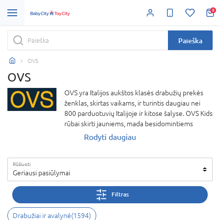
0
Paieška
OVS
OVS
OVS yra Italijos aukštos klasės drabužių prekės
ženklas, skirtas vaikams, ir turintis daugiau nei
800 parduotuvių Italijoje ir kitose šalyse. OVS Kids
rūbai skirti jauniems, mada besidomintiems
žmonėms, kuriems patraukliomis kainomis
Rodyti daugiau
siūlomi drabužiai dvelkia itališku stiliumi ir tinka
dėvėti bet kokia proga. Produkcija yra
Rūšiuoti
pardavinėjama šiuolaikinio „švaraus“ ir estetiško
Geriausi pasiūlymai
dizaino parduotuvėse. OVS Kids visada skyrė
ypatingą dėmesį vaikiškiems drabužiams
Filtras
investuodama į aukščiausios kokybės žaliavų
atranką ir sprendimų plėtrą, gebėdama derinti
Drabužiai ir avalynė
(
1594
)
praktiškumą su išbaigta gera išvaizda. „Fagottino“