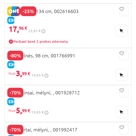
-25%
OVS sijonas, 134 cm, 002616603
E-KAINA
17,
96 €
23,95 €
Perkant bent 2 prekes internetu
-80%
OVS kelnės, 98 cm, 001766991
E-KAINA
3,
99 €
19,95 €
-70%
OVS džinsai, mėlyni, , 001928712
E-KAINA
5,
99 €
19,95 €
-70%
OVS šortai, mėlyni, , 001992417