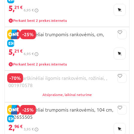
5,
21 €
6,95 €
Perkant bent 2 prekes internetu
-25%
OVS marškinėliai trumpomis rankovėmis, cm,
E-KAINA
5,
21 €
6,95 €
Perkant bent 2 prekes internetu
-70%
OVS marškinėliai ilgomis rankovėmis, rožiniai, ,
001970578
Atsiprašome, laikinai neturime
-25%
OVS marškinėliai trumpomis rankovėmis, 104 cm,
002655505
E-KAINA
2,
96 €
3,95 €