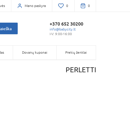
vės
Mano paskyra
0
0
+370 652 30200
aieška
info@babycity.lt
I-V: 9:00-16:00
das
Dovanų kuponai
Prekių ženklai
PERLETTI