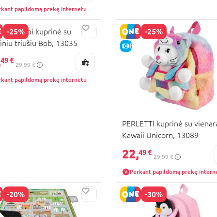
rkant papildomą prekę internetu
-25%
-25%
ETTI Mini kuprinė su
šiniu triušiu Bob, 13035
KAINA
E-KAINA
,
49 €
29,99 €
rkant papildomą prekę internetu
PERLETTI kuprinė su vienar
Kawaii Unicorn, 13089
22,
49 €
29,99 €
Perkant papildomą prekę intern
-20%
-30%
KAINA