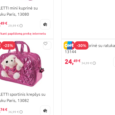
ETTI mini kuprinė su
uku Paris, 13080
,
49 €
29,99 €
rkant papildomą prekę internetu
-25%
-30%
PERLETTI Kuprinė su ratuka
13144
KAINA
24,
49 €
34,99 €
ETTI sportinis krepšys su
uku Paris, 13082
,
74 €
36,99 €