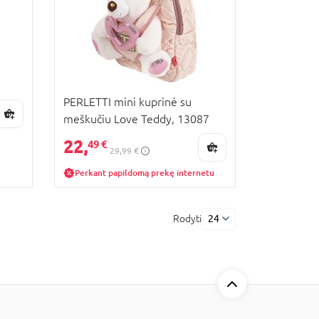
PERLETTI mini kuprinė su
meškučiu Love Teddy, 13087
22,
49 €
29,99 €
Perkant papildomą prekę internetu
Rodyti
24