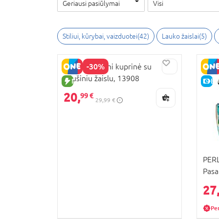
Geriausi pasiūlymai
Visi
Stiliui, kūrybai, vaizduotei
(
42
)
Lauko žaislai
(
5
)
-30%
PERLETTI Mini kuprinė su
pliušiniu žaislu, 13908
NAUJA PREKĖ
E-
20,
99 €
29,99 €
PERL
Pasa
131
27
Pe