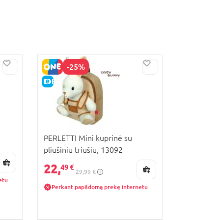
-25%
E-KAINA
PERLETTI Mini kuprinė su
pliušiniu triušiu, 13092
22,
49 €
29,99 €
etu
Perkant papildomą prekę internetu