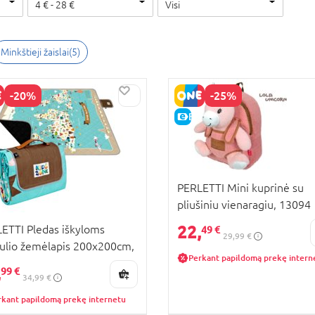
4
€
-
28
€
Visi
Minkštieji žaislai
(
5
)
-20%
-25%
KAINA
E-KAINA
PERLETTI Mini kuprinė su
pliušiniu vienaragiu, 13094
22,
ETTI Pledas iškyloms
49 €
29,99 €
ulio žemėlapis 200x200cm,
Perkant papildomą prekę intern
52
,
99 €
34,99 €
rkant papildomą prekę internetu