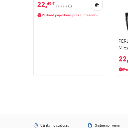
22,
49 €
29,99 €
Perkant papildomą prekę internetu
PERL
Mies
22
Pe
Užsakymo statusas
Grąžinimo forma