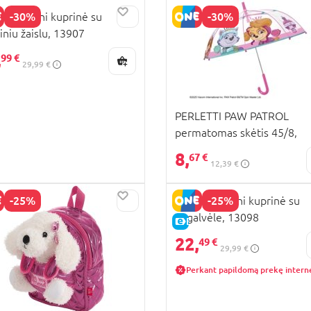
-30%
-30%
ETTI Mini kuprinė su
šiniu žaislu, 13907
,
99 €
29,99 €
PERLETTI PAW PATROL
permatomas skėtis 45/8,
rožinis, 75157
8,
67 €
12,39 €
-25%
-25%
PERLETTI Mini kuprinė su
pagalvėle, 13098
KAINA
E-KAINA
22,
49 €
29,99 €
Perkant papildomą prekę intern