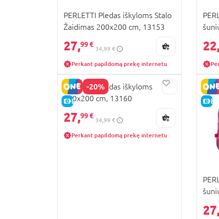
PERLETTI Pledas iškyloms Stalo
PERL
Žaidimas 200x200 cm, 13153
šuni
27,
22
99 €
34,99 €
Perkant papildomą prekę internetu
Pe
-20%
PERLETTI Plėdas iškyloms
200x200 cm, 13160
E-KAINA
E-
27,
99 €
34,99 €
Perkant papildomą prekę internetu
PERL
šuni
27