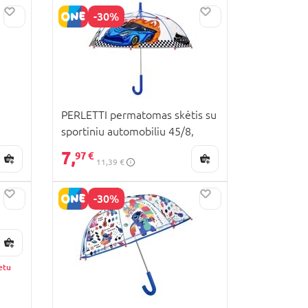
-30%
PERLETTI permatomas skėtis su
sportiniu automobiliu 45/8,
15654
7,
97 €
11,39 €
-30%
etu