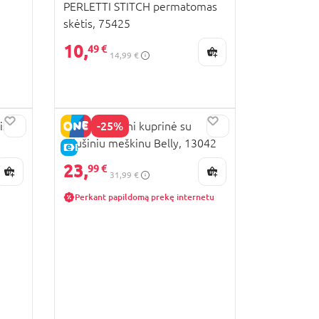
PERLETTI STITCH permatomas
skėtis, 75425
10,
49 €
14,99 €
-25%
is,
PERLETTI Mini kuprinė su
pliušiniu meškinu Belly, 13042
E-KAINA
23,
99 €
31,99 €
Perkant papildomą prekę internetu