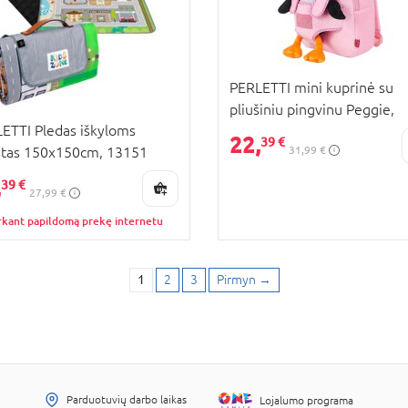
PERLETTI mini kuprinė su
pliušiniu pingvinu Peggie,
ETTI Pledas iškyloms
13078
22,
39 €
31,99 €
tas 150x150cm, 13151
,
39 €
27,99 €
rkant papildomą prekę internetu
1
2
3
Pirmyn
→
Parduotuvių darbo laikas
Lojalumo programa