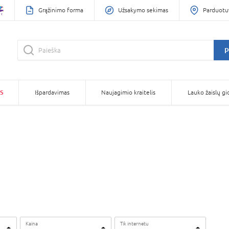
Grąžinimo forma
Užsakymo sekimas
Parduotu
P
S
Išpardavimas
Naujagimio kraitelis
Lauko žaislų gi
Kaina
Tik internetu