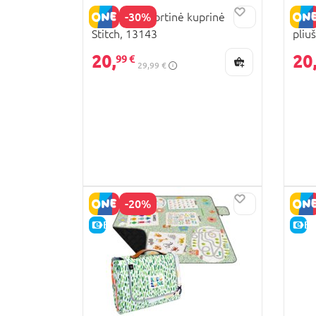
-30%
PERLETTI Sportinė kuprinė
PERL
Stitch, 13143
pliu
20,
20
99 €
29,99 €
-20%
E-KAINA
E-