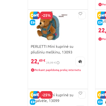
Pe
-25%
PERL
pliu
E-KAINA
E-
22
Pe
PERLETTI Mini kuprinė su
pliušiniu meškinu, 13093
22,
49 €
29,99 €
Perkant papildomą prekę internetu
-25%
PERLETTI Mini kuprinė su
pagalvėle, 13099
E-KAINA
E-