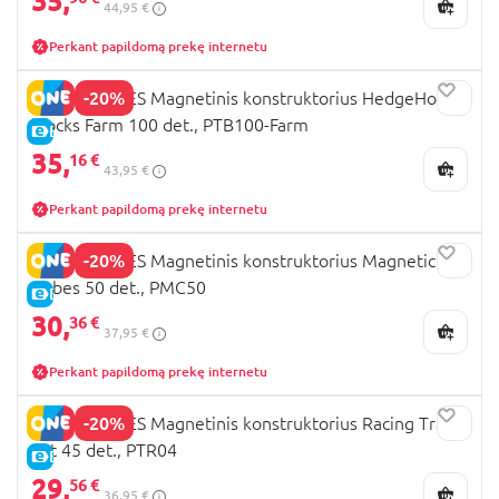
35,
44,95 €
Perkant papildomą prekę internetu
-20%
PICASSO TILES Magnetinis konstruktorius HedgeHog
blocks Farm 100 det., PTB100-Farm
E-KAINA
35,
16 €
43,95 €
Perkant papildomą prekę internetu
-20%
PICASSO TILES Magnetinis konstruktorius Magnetic
Cubes 50 det., PMC50
E-KAINA
30,
36 €
37,95 €
Perkant papildomą prekę internetu
-20%
PICASSO TILES Magnetinis konstruktorius Racing Track
Set 45 det., PTR04
E-KAINA
29,
56 €
36,95 €