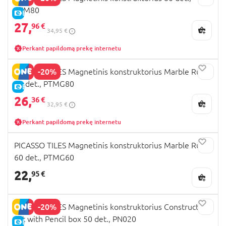
PTM80
E-KAINA
27,
96 €
34,95 €
Perkant papildomą prekę internetu
-20%
PICASSO TILES Magnetinis konstruktorius Marble Run
80 det., PTMG80
E-KAINA
26,
36 €
32,95 €
Perkant papildomą prekę internetu
PICASSO TILES Magnetinis konstruktorius Marble Run
60 det., PTMG60
22,
95 €
-20%
PICASSO TILES Magnetinis konstruktorius Construction
set with Pencil box 50 det., PN020
E-KAINA