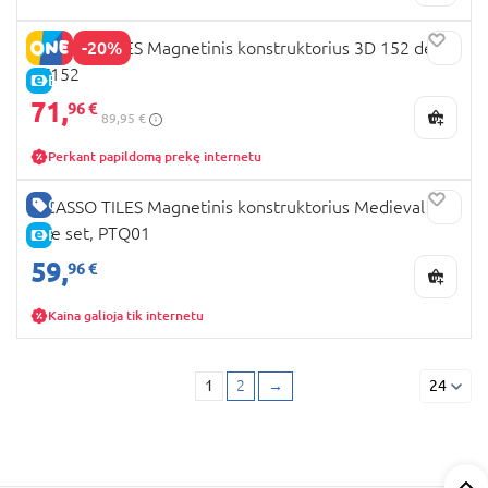
-20%
PICASSO TILES Magnetinis konstruktorius 3D 152 det.,
PT152
E-KAINA
71,
96 €
89,95 €
Perkant papildomą prekę internetu
GERA KAINA
PICASSO TILES Magnetinis konstruktorius Medieval
Age set, PTQ01
E-KAINA
59,
96 €
Kaina galioja tik internetu
1
2
→
24