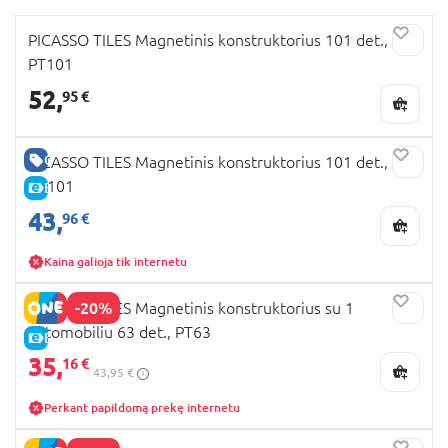
PICASSO TILES Magnetinis konstruktorius 101 det.,
PT101
52,
95 €
GERA KAINA
PICASSO TILES Magnetinis konstruktorius 101 det.,
PC101
E-KAINA
43,
96 €
Kaina galioja tik internetu
-20%
PICASSO TILES Magnetinis konstruktorius su 1
automobiliu 63 det., PT63
E-KAINA
35,
16 €
43,95 €
Perkant papildomą prekę internetu