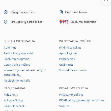
Užsakymo statusas
Grąžinimo forma
Parduotuvių darbo laikas
Lojalumo programa
BENDRA INFORMACIJA
INFORMACIJA PIRKĖJUI
Apie mus
Pirkimo taisyklės
Parduotuvių kontaktai
Apmokėjimas
Lojalumo programa
Pristatymas
Garantija ir priežiūra
Grąžinimas
Konsultuojame dėl vežimėlių ir
Susisiekite su mumis
autokėdučių
Naujagimio kraitelis
MŪSŲ DRAUGAI
PRIVATUMO POLITIKA
KidZone.lt
Privatumo politika
Kotryna Group
BDAR teisių įgyvendinimo formos
ZaisluPlaneta.lt
Slapukai