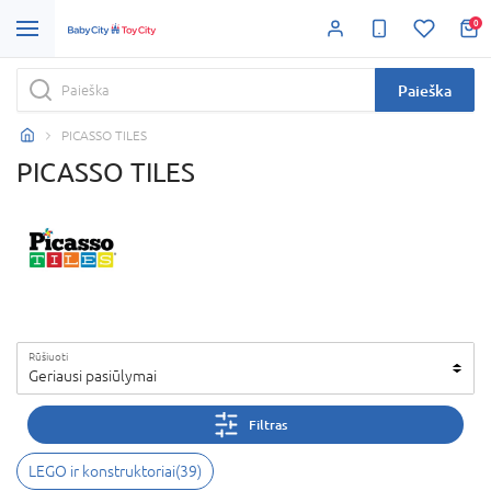
0
Paieška
PICASSO TILES
PICASSO TILES
Rūšiuoti
Geriausi pasiūlymai
Filtras
LEGO ir konstruktoriai
(
39
)