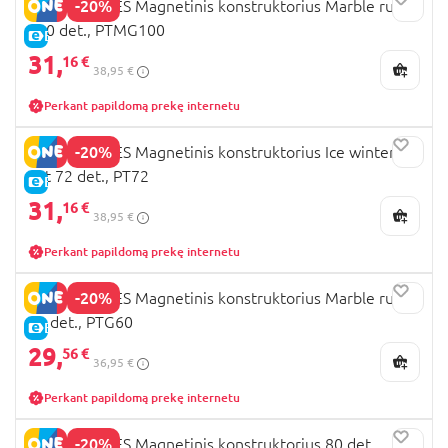
-20%
PICASSO TILES Magnetinis konstruktorius Marble run
100 det., PTMG100
E-KAINA
31,
16 €
38,95 €
Perkant papildomą prekę internetu
-20%
PICASSO TILES Magnetinis konstruktorius Ice winter
Set 72 det., PT72
E-KAINA
31,
16 €
38,95 €
Perkant papildomą prekę internetu
-20%
PICASSO TILES Magnetinis konstruktorius Marble run
60 det., PTG60
E-KAINA
29,
56 €
36,95 €
Perkant papildomą prekę internetu
-20%
PICASSO TILES Magnetinis konstruktorius 80 det.,