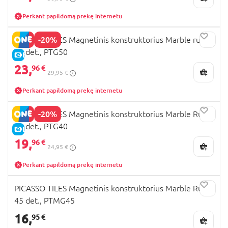
Perkant papildomą prekę internetu
-20%
PICASSO TILES Magnetinis konstruktorius Marble run
50 det., PTG50
E-KAINA
23,
96 €
29,95 €
Perkant papildomą prekę internetu
-20%
PICASSO TILES Magnetinis konstruktorius Marble Run
40 det., PTG40
E-KAINA
19,
96 €
24,95 €
Perkant papildomą prekę internetu
PICASSO TILES Magnetinis konstruktorius Marble Run
45 det., PTMG45
16,
95 €