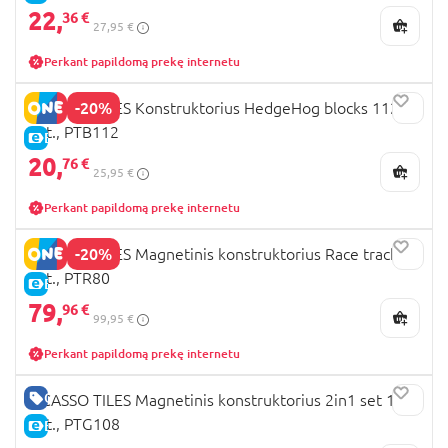
22,
36 €
27,95 €
Perkant papildomą prekę internetu
-20%
PICASSO TILES Konstruktorius HedgeHog blocks 112
det., PTB112
E-KAINA
20,
76 €
25,95 €
Perkant papildomą prekę internetu
-20%
PICASSO TILES Magnetinis konstruktorius Race track 80
det., PTR80
E-KAINA
79,
96 €
99,95 €
Perkant papildomą prekę internetu
GERA KAINA
PICASSO TILES Magnetinis konstruktorius 2in1 set 108
det., PTG108
E-KAINA