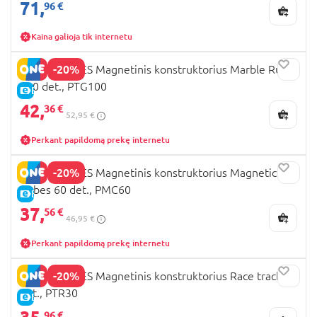
71,
96 €
Kaina galioja tik internetu
-20%
PICASSO TILES Magnetinis konstruktorius Marble Run
100 det., PTG100
E-KAINA
42,
36 €
52,95 €
Perkant papildomą prekę internetu
-20%
PICASSO TILES Magnetinis konstruktorius Magnetic
Cubes 60 det., PMC60
E-KAINA
37,
56 €
46,95 €
Perkant papildomą prekę internetu
-20%
PICASSO TILES Magnetinis konstruktorius Race track 30
det., PTR30
E-KAINA
96 €