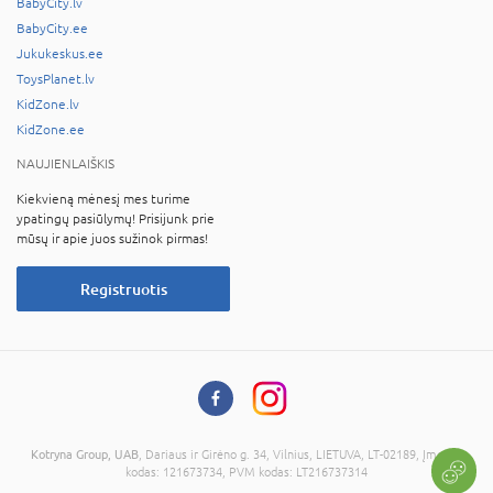
BabyCity.lv
BabyCity.ee
Jukukeskus.ee
ToysPlanet.lv
KidZone.lv
KidZone.ee
NAUJIENLAIŠKIS
Kiekvieną mėnesį mes turime
ypatingų pasiūlymų! Prisijunk prie
mūsų ir apie juos sužinok pirmas!
Registruotis
Kotryna Group, UAB
, Dariaus ir Girėno g. 34, Vilnius, LIETUVA, LT-02189, Įmonės
kodas: 121673734, PVM kodas: LT216737314