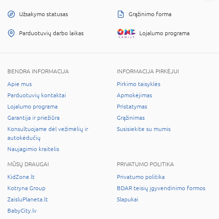
Užsakymo statusas
Grąžinimo forma
Parduotuvių darbo laikas
Lojalumo programa
BENDRA INFORMACIJA
INFORMACIJA PIRKĖJUI
Apie mus
Pirkimo taisyklės
Parduotuvių kontaktai
Apmokėjimas
Lojalumo programa
Pristatymas
Garantija ir priežiūra
Grąžinimas
Konsultuojame dėl vežimėlių ir
Susisiekite su mumis
autokėdučių
Naujagimio kraitelis
MŪSŲ DRAUGAI
PRIVATUMO POLITIKA
KidZone.lt
Privatumo politika
Kotryna Group
BDAR teisių įgyvendinimo formos
ZaisluPlaneta.lt
Slapukai
BabyCity.lv