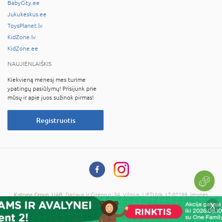
BabyCity.ee
Jukukeskus.ee
ToysPlanet.lv
KidZone.lv
KidZone.ee
NAUJIENLAIŠKIS
Kiekvieną mėnesį mes turime
ypatingų pasiūlymų! Prisijunk prie
mūsų ir apie juos sužinok pirmas!
Registruotis
Kotryna Group, UAB
, Dariaus ir Girėno g. 34, Vilnius, LIETUVA, LT-02189, Įmonės
kodas: 121673734, PVM kodas: LT216737314
X
© 2026 Visos teisės saugomos. Kopijuoti informaciją be administracijos sutikimo