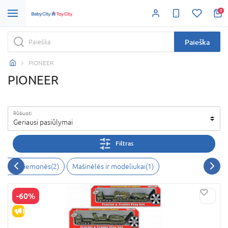
0
Paieška
PIONEER
PIONEER
Rūšiuoti
Geriausi pasiūlymai
Filtras
sporto priemonės(2)
Mašinėlės ir modeliukai(1)
-60%
IŠPARDAVIMAS