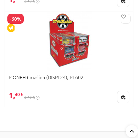
3,49 €
-60%
IŠPARDAVIMAS
PIONEER mašina (DISPL24), PT602
1,
40 €
3,49 €