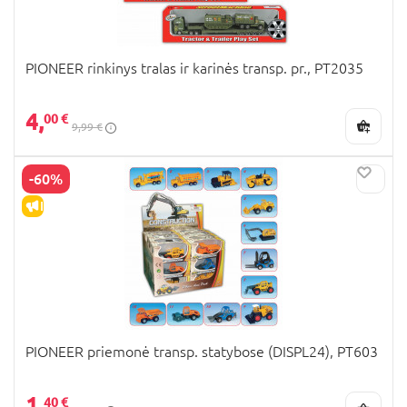
PIONEER rinkinys tralas ir karinės transp. pr., PT2035
4,
00 €
9,99 €
-60%
IŠPARDAVIMAS
PIONEER priemonė transp. statybose (DISPL24), PT603
1,
40 €