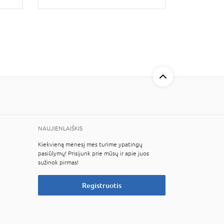
NAUJIENLAIŠKIS
Kiekvieną mėnesį mes turime ypatingų
pasiūlymų! Prisijunk prie mūsų ir apie juos
sužinok pirmas!
Registruotis