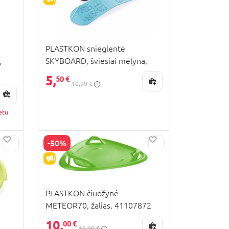
PLASTKON snieglentė
SKYBOARD, šviesiai mėlyna,
,
4110627016
5,
50 €
10,99 €
etu
-50%
IŠPARDAVIMAS
PLASTKON čiuožynė
METEOR70, žalias, 41107872
10,
00 €
19,99 €