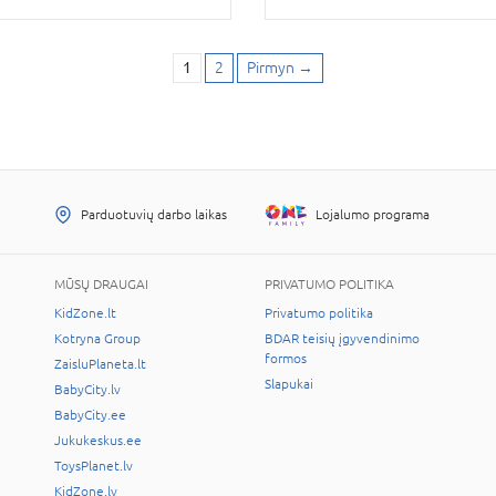
1
2
Pirmyn
→
Parduotuvių darbo laikas
Lojalumo programa
MŪSŲ DRAUGAI
PRIVATUMO POLITIKA
KidZone.lt
Privatumo politika
Kotryna Group
BDAR teisių įgyvendinimo
formos
ZaisluPlaneta.lt
Slapukai
BabyCity.lv
BabyCity.ee
Jukukeskus.ee
ToysPlanet.lv
KidZone.lv