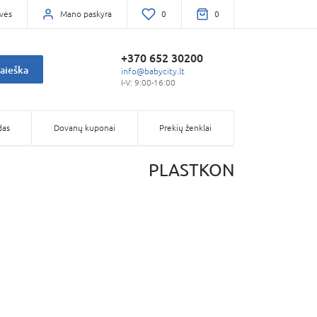
vės
Mano paskyra
0
0
+370 652 30200
aieška
info@babycity.lt
I-V: 9:00-16:00
das
Dovanų kuponai
Prekių ženklai
PLASTKON