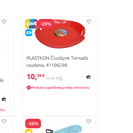
-20%
E-KAINA
PLASTKON Čiuožynė Tornado
raudona, 41106290
10,
39 €
12,99 €
do
Perkant papildomą prekę internetu
etu
-50%
IŠPARDAVIMAS