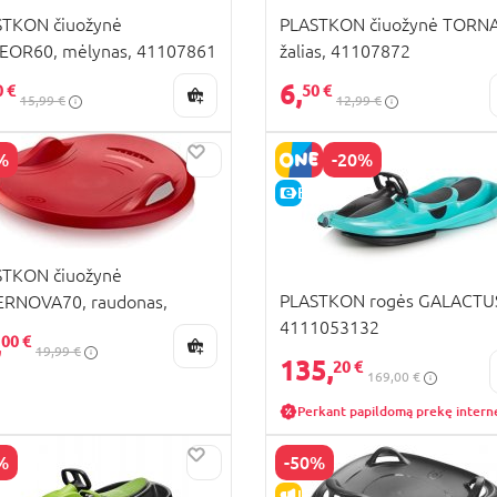
STKON čiuožynė
PLASTKON čiuožynė TORN
EOR60, mėlynas, 41107861
žalias, 41107872
6,
0 €
50 €
15,99 €
12,99 €
%
-20%
PARDAVIMAS
E-KAINA
STKON čiuožynė
PLASTKON rogės GALACTU
ERNOVA70, raudonas,
4111053132
07893
,
00 €
19,99 €
135,
20 €
169,00 €
Perkant papildomą prekę intern
%
-50%
PARDAVIMAS
IŠPARDAVIMAS