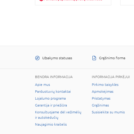
Užsakymo statusas
Grąžinimo forma
BENDRA INFORMACIJA
INFORMACIJA PIRKĖJUI
Apie mus
Pirkimo taisyklės
Parduotuvių kontaktai
Apmokėjimas
Lojalumo programa
Pristatymas
Garantija ir priežiūra
Grąžinimas
Konsultuojame dėl vežimėlių
Susisiekite su mumis
ir autokėdučių
Naujagimio kraitelis