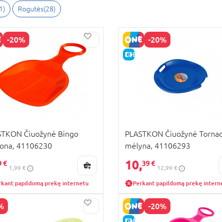
1)
Rogutės(28)
-20%
-20%
KAINA
E-KAINA
STKON Čiuožynė Bingo
PLASTKON Čiuožynė Torna
ona, 41106230
mėlyna, 41106293
10,
9 €
39 €
1,99 €
12,99 €
rkant papildomą prekę internetu
Perkant papildomą prekę intern
%
-20%
PARDAVIMAS
E-KAINA