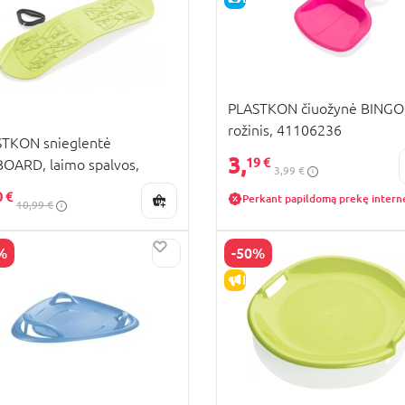
PLASTKON čiuožynė BINGO
rožinis, 41106236
TKON snieglentė
3,
19 €
OARD, laimo spalvos,
3,99 €
0627015
0 €
Perkant papildomą prekę intern
10,99 €
%
-50%
PARDAVIMAS
IŠPARDAVIMAS