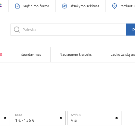
Grąžinimo forma
Užsakymo sekimas
Parduotu
P
S
Išpardavimas
Naujagimio kraitelis
Lauko žaislų gi
Kaina
Amžius
1
€ -
136
€
Visi