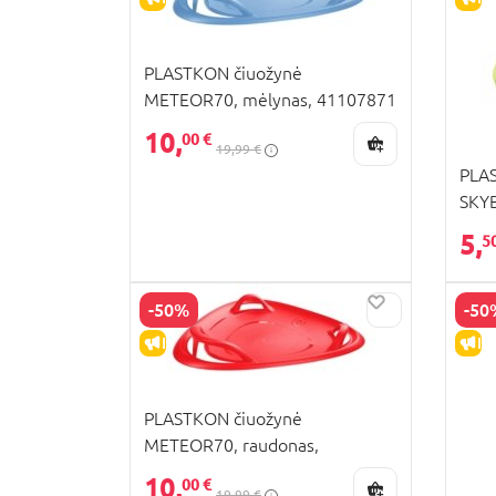
PLASTKON čiuožynė
METEOR70, mėlynas, 41107871
10,
00 €
19,99 €
PLAS
SKYB
411
5,
5
-50%
-50
IŠPARDAVIMAS
IŠ
PLASTKON čiuožynė
METEOR70, raudonas,
41107873
10,
00 €
19,99 €