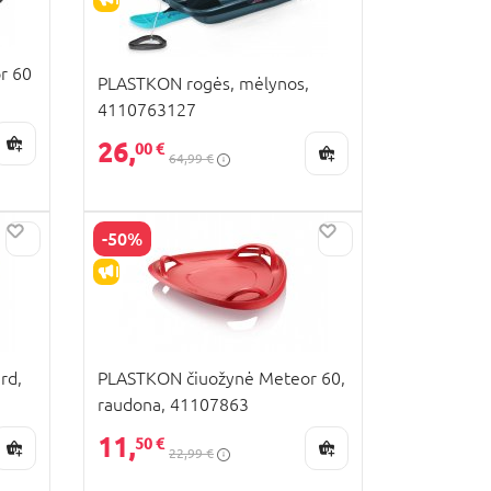
r 60
PLASTKON rogės, mėlynos,
4110763127
26,
00 €
64,99 €
-50%
IŠPARDAVIMAS
rd,
PLASTKON čiuožynė Meteor 60,
raudona, 41107863
11,
50 €
22,99 €