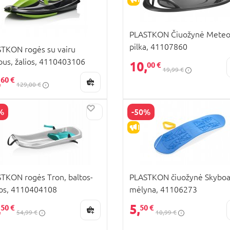
PLASTKON Čiuožynė Meteo
pilka, 41107860
TKON rogės su vairu
us, žalios, 4110403106
10,
00 €
19,99 €
,
60 €
129,00 €
%
-50%
PARDAVIMAS
IŠPARDAVIMAS
TKON rogės Tron, baltos-
PLASTKON čiuožynė Skyboa
os, 4110404108
mėlyna, 41106273
,
5,
50 €
50 €
54,99 €
10,99 €