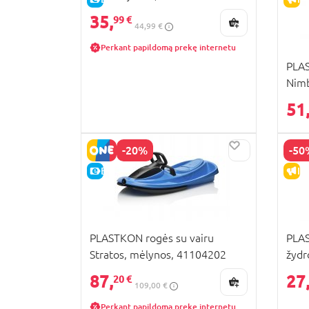
35,
99 €
44,99 €
Perkant papildomą prekę internetu
PLAS
Nimb
51
-20%
-50
E-KAINA
IŠ
PLASTKON rogės su vairu
PLAS
Stratos, mėlynos, 41104202
žydr
87,
27
20 €
109,00 €
Perkant papildomą prekę internetu