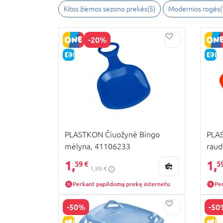
Kitos žiemos sezono prekės(5)
Modernios rogės(
-20%
E-KAINA
E-
PLASTKON Čiuožynė Bingo
PLA
mėlyna, 41106233
raud
1,
1,
59 €
5
1,99 €
Perkant papildomą prekę internetu
Pe
-50%
-50
IŠPARDAVIMAS
IŠ