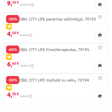
9,
50 €
18,99 €
-50%
PLAYMOBIL CITY LIFE pacientas vežimėlyje, 70193
IŠPARDAVIMAS
4,
50 €
8,99 €
-60%
PLAYMOBIL CITY LIFE Kineziterapeutas, 70195
IŠPARDAVIMAS
6,
60 €
16,49 €
-50%
PLAYMOBIL CITY LIFE močiutė su vaiku, 70194
IŠPARDAVIMAS
4,
50 €
8,99 €