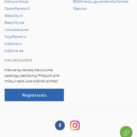
Kotryna Group
BDAR teisių įgyvendinimo formos
ZaisluPlaneta.lt
Slapukai
BabyCity.lv
BabyCity.ee
Jukukeskus.ee
ToysPlanet.lv
KidZone.lv
KidZone.ee
NAUJIENLAIŠKIS
Kiekvieną mėnesį mes turime
ypatingų pasiūlymų! Prisijunk prie
mūsų ir apie juos sužinok pirmas!
Registruotis