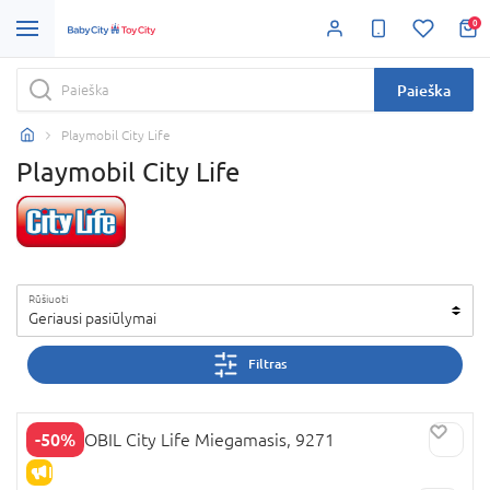
0
Paieška
Playmobil City Life
Playmobil City Life
Rūšiuoti
Geriausi pasiūlymai
Filtras
-50%
PLAYMOBIL City Life Miegamasis, 9271
IŠPARDAVIMAS