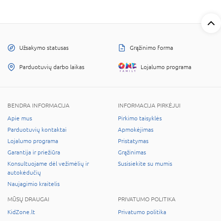
Užsakymo statusas
Grąžinimo forma
Parduotuvių darbo laikas
Lojalumo programa
BENDRA INFORMACIJA
INFORMACIJA PIRKĖJUI
Apie mus
Pirkimo taisyklės
Parduotuvių kontaktai
Apmokėjimas
Lojalumo programa
Pristatymas
Garantija ir priežiūra
Grąžinimas
Konsultuojame dėl vežimėlių ir
Susisiekite su mumis
autokėdučių
Naujagimio kraitelis
MŪSŲ DRAUGAI
PRIVATUMO POLITIKA
KidZone.lt
Privatumo politika