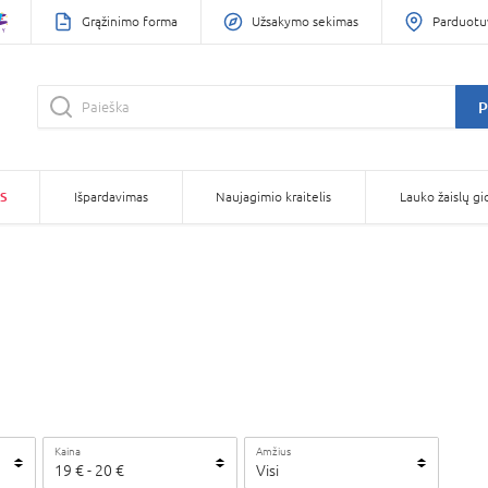
Grąžinimo forma
Užsakymo sekimas
Parduotu
P
S
Išpardavimas
Naujagimio kraitelis
Lauko žaislų gi
Kaina
Amžius
19
€ -
20
€
Visi