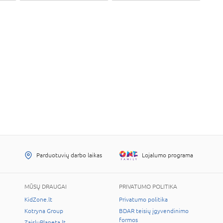
Parduotuvių darbo laikas
Lojalumo programa
MŪSŲ DRAUGAI
PRIVATUMO POLITIKA
KidZone.lt
Privatumo politika
Kotryna Group
BDAR teisių įgyvendinimo
formos
ZaisluPlaneta.lt