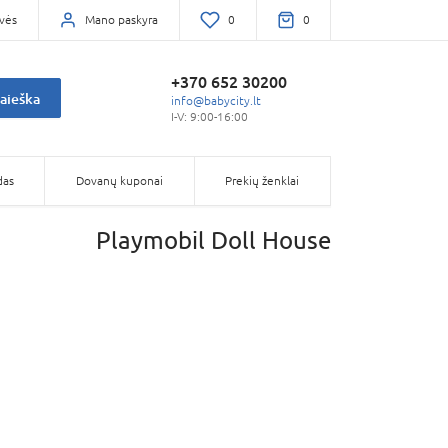
vės
Mano paskyra
0
0
+370 652 30200
aieška
info@babycity.lt
I-V: 9:00-16:00
das
Dovanų kuponai
Prekių ženklai
Playmobil Doll House