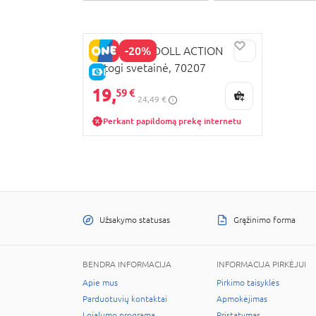
-20%
PLAYMOBIL DOLL ACTION
Patogi svetainė, 70207
E-KAINA
19,
59 €
24,49 €
Perkant papildomą prekę internetu
Užsakymo statusas
Grąžinimo forma
BENDRA INFORMACIJA
INFORMACIJA PIRKĖJUI
Apie mus
Pirkimo taisyklės
Parduotuvių kontaktai
Apmokėjimas
Lojalumo programa
Pristatymas