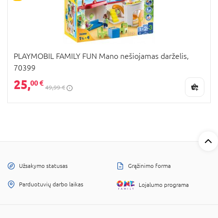
PLAYMOBIL FAMILY FUN Mano nešiojamas darželis,
70399
25,
00 €
49,99 €
Užsakymo statusas
Grąžinimo forma
Parduotuvių darbo laikas
Lojalumo programa