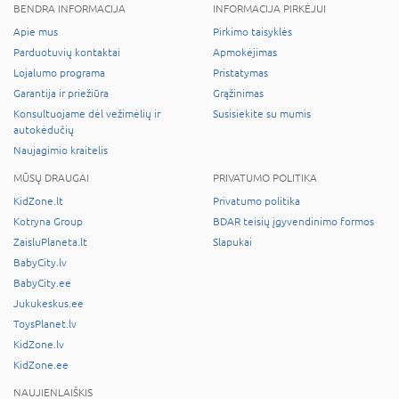
BENDRA INFORMACIJA
INFORMACIJA PIRKĖJUI
Apie mus
Pirkimo taisyklės
Parduotuvių kontaktai
Apmokėjimas
Lojalumo programa
Pristatymas
Garantija ir priežiūra
Grąžinimas
Konsultuojame dėl vežimėlių ir
Susisiekite su mumis
autokėdučių
Naujagimio kraitelis
MŪSŲ DRAUGAI
PRIVATUMO POLITIKA
KidZone.lt
Privatumo politika
Kotryna Group
BDAR teisių įgyvendinimo formos
ZaisluPlaneta.lt
Slapukai
BabyCity.lv
BabyCity.ee
Jukukeskus.ee
ToysPlanet.lv
KidZone.lv
KidZone.ee
NAUJIENLAIŠKIS