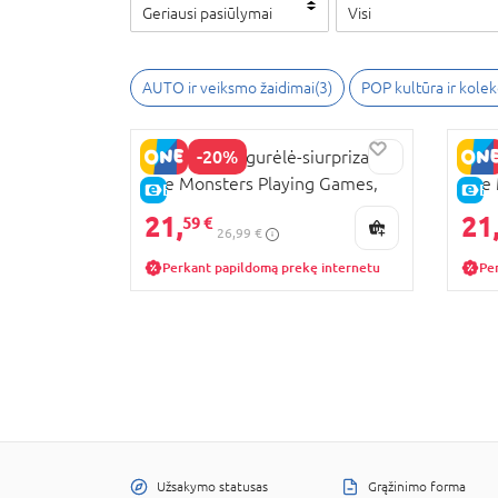
Geriausi pasiūlymai
Visi
AUTO ir veiksmo žaidimai
(
3
)
POP kultūra ir kole
-20%
POP MART figurėlė-siurprizas
POP 
The Monsters Playing Games,
The 
E-KAINA
E-
10824
Adve
21,
21
59 €
26,99 €
Perkant papildomą prekę internetu
Pe
Užsakymo statusas
Grąžinimo forma