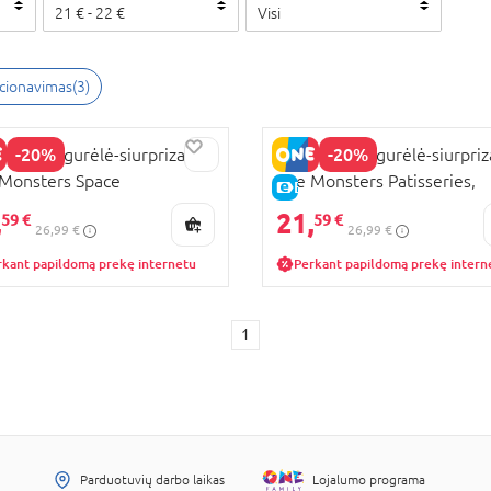
21
€
-
22
€
Visi
kcionavimas
(
3
)
-20%
-20%
MART figurėlė-siurprizas
POP MART figurėlė-siurpriz
Monsters Space
The Monsters Patisseries,
KAINA
E-KAINA
ntures, 11013
11100
,
21,
59 €
59 €
26,99 €
26,99 €
rkant papildomą prekę internetu
Perkant papildomą prekę intern
1
Parduotuvių darbo laikas
Lojalumo programa