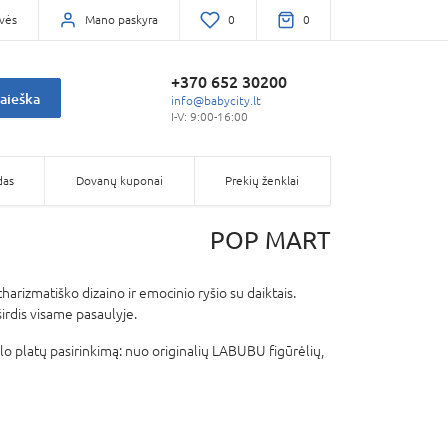
vės
Mano paskyra
0
0
+370 652 30200
aieška
info@babycity.lt
I-V: 9:00-16:00
das
Dovanų kuponai
Prekių ženklai
POP MART
harizmatiško dizaino ir emocinio ryšio su daiktais.
irdis visame pasaulyje.
iūlo platų pasirinkimą: nuo originalių LABUBU figūrėlių,