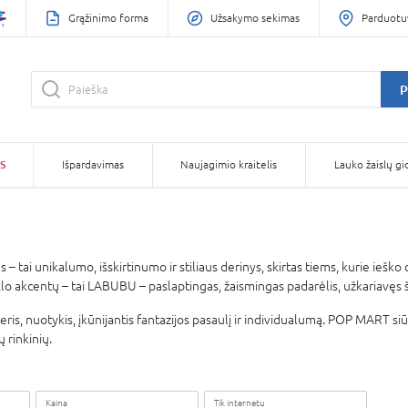
Grąžinimo forma
Užsakymo sekimas
Parduotu
P
S
Išpardavimas
Naujagimio kraitelis
Lauko žaislų gi
tai unikalumo, išskirtinumo ir stiliaus derinys, skirtas tiems, kurie ieško c
klo akcentų – tai LABUBU – paslaptingas, žaismingas padarėlis, užkariavęs š
kteris, nuotykis, įkūnijantis fantazijos pasaulį ir individualumą. POP MART s
 rinkinių.
Kaina
Tik internetu