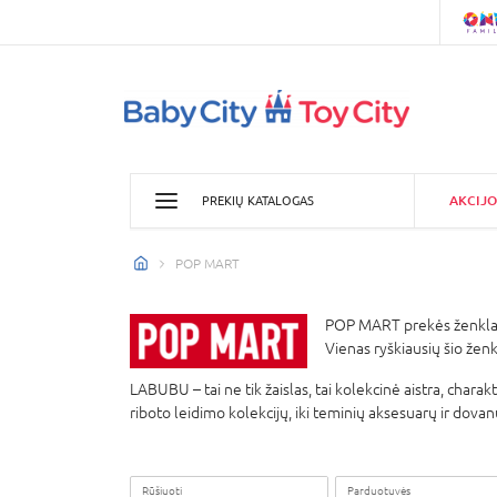
AKCIJO
PREKIŲ KATALOGAS
POP MART
POP MART prekės ženklas – 
Vienas ryškiausių šio žen
LABUBU – tai ne tik žaislas, tai kolekcinė aistra, chara
riboto leidimo kolekcijų, iki teminių aksesuarų ir dovanų
Rūšiuoti
Parduotuvės