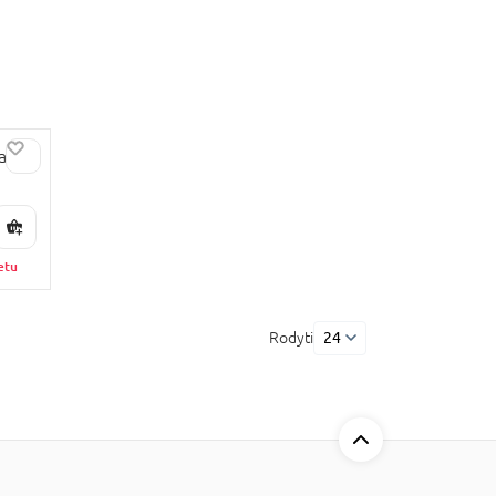
as
etu
Rodyti
24