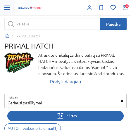
0
Paieška
PRIMAL HATCH
PRIMAL HATCH
Atraskite unikalią žaidimų patirtį su PRIMAL
HATCH – inovatyviais interaktyviais žaislais,
leidžiančiais vaikams patiems “išperinti” savo
dinozaurą. Šis oficialus Jurassic World produktas
pradeda nuotykį dar nuo pirmojo kiaušinio
Rodyti daugiau
įtrūkimo – bakstelėjus, jis reaguoja, skilinėja, ir iš
jo išsirita gyvas T. Rex dinozauras.
Rūšiuoti
Geriausi pasiūlymai
PRIMAL HATCH dinozauras turi daugiau nei 100
skirtingų garsų bei reakcijų, todėl kiekvienas
žaidimas tampa nauja patirtimi. Vaikai gali
Filtras
maitinti, treniruoti ir net formuoti dinozauro
charakterį – pasirinkti, ar jis taps draugiškas, ar
AUTO ir veiksmo žaidimai
(
1
)