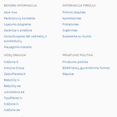
BENDRA INFORMACIJA
INFORMACIJA PIRKĖJUI
Apie mus
Pirkimo taisyklės
Parduotuvių kontaktai
Apmokėjimas
Lojalumo programa
Pristatymas
Garantija ir priežiūra
Grąžinimas
Konsultuojame dėl vežimėlių ir
Susisiekite su mumis
autokėdučių
Naujagimio kraitelis
MŪSŲ DRAUGAI
PRIVATUMO POLITIKA
KidZone.lt
Privatumo politika
Kotryna Group
BDAR teisių įgyvendinimo formos
ZaisluPlaneta.lt
Slapukai
BabyCity.lv
BabyCity.ee
Jukukeskus.ee
ToysPlanet.lv
KidZone.lv
KidZone.ee