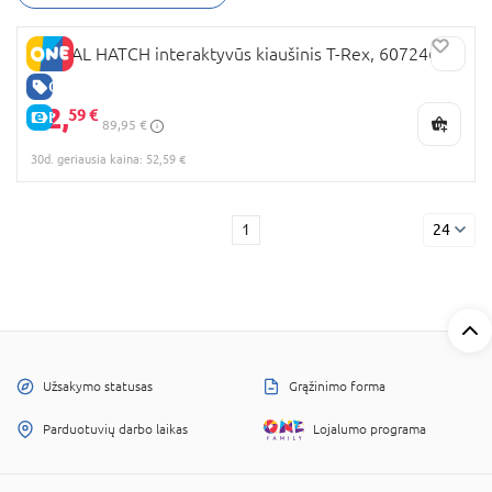
labiau laukinis. Komplekte yra aksesuarai, tokie
kaip klikeris ar maistas, kurie dar labiau praturtina
PRIMAL HATCH interaktyvūs kiaušinis T-Rex, 6072462
žaidimą.
GERA KAINA
Šie interaktyvūs žaislai ne tik lavina vaiko
52,
59 €
E-KAINA
vaizduotę, bet ir suteikia galimybę pažinti
89,95 €
legendinį Jurassic World pasaulį iš arti. PRIMAL
30d. geriausia kaina: 52,59 €
HATCH T. Rex – tobula dovana vaikams,
mėgstantiems dinozaurus, nuotykius ir
technologijų kupinus žaidimus.
1
24
Užsakymo statusas
Grąžinimo forma
Parduotuvių darbo laikas
Lojalumo programa