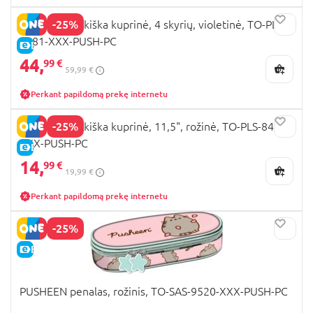
-25%
PUSHEEN vaikiška kuprinė, 4 skyrių, violetinė, TO-PLS-
2681-XXX-PUSH-PC
E-KAINA
44,
99 €
59,99 €
Perkant papildomą prekę internetu
-25%
PUSHEEN vaikiška kuprinė, 11,5", rožinė, TO-PLS-8416-
XXX-PUSH-PC
E-KAINA
14,
99 €
19,99 €
Perkant papildomą prekę internetu
-25%
E-KAINA
PUSHEEN penalas, rožinis, TO-SAS-9520-XXX-PUSH-PC