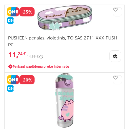
-25%
E-KAINA
PUSHEEN penalas, violetinis, TO-SAS-2711-XXX-PUSH-
PC
11,
24 €
14,99 €
Perkant papildomą prekę internetu
-20%
E-KAINA