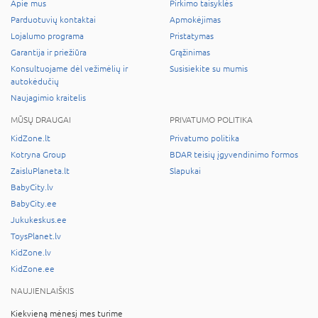
Apie mus
Pirkimo taisyklės
Parduotuvių kontaktai
Apmokėjimas
Lojalumo programa
Pristatymas
Garantija ir priežiūra
Grąžinimas
Konsultuojame dėl vežimėlių ir
Susisiekite su mumis
autokėdučių
Naujagimio kraitelis
MŪSŲ DRAUGAI
PRIVATUMO POLITIKA
KidZone.lt
Privatumo politika
Kotryna Group
BDAR teisių įgyvendinimo formos
ZaisluPlaneta.lt
Slapukai
BabyCity.lv
BabyCity.ee
Jukukeskus.ee
ToysPlanet.lv
KidZone.lv
KidZone.ee
NAUJIENLAIŠKIS
Kiekvieną mėnesį mes turime