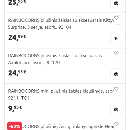
25,
95 €
RAINBOCORNS pliušinis žaislas su aksesuarais Kittycorn
Surprise, 3 serija, asort., 92104
24,
99 €
RAINBOCORNS pliušinis žaislas su aksesuarais
Axolotcorn, asort., 92120
24,
95 €
RAINBOCORNS mini pliušinis žaislas kiaušinyje, asort.,
92111TQ1
9,
95 €
-60%
RAINBOCORNS pliušinių žaislų rinkinys Sparkle Heart