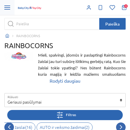
0
Paieška
RAINBOCORNS
RAINBOCORNS
Mieli, spalvingi, įdomūs ir paslaptingi
Rainbocorns
žaislai
jau turi subūrę ištikimų gerbėjų ratą. Kuo šie
žaislai tokie ypatingi? Nes būtent
Rainbocorns
kuria magiją ir leidžia mažiems smalsuoliams
Rodyti daugiau
atskleisti paslaptis. Perkant ar gaunant vieną iš šių
žaislų – nesame tikri kas gyvena viduje. Nes
pagrindiniai
Rainbocors žaislai
yra patalpinti
Rūšiuoti
kietame apvalkale-kiaušinyje. Todėl, tai kas gyvena
Geriausi pasiūlymai
viduje pamatome tik išpakavę dovaną. Toks
siurprizas
Rainbocorns
sukuria daugiau
Filtras
netikėtumo, juoko ir nekantrumo. Atidarius jo
pakuotę viduje Jūsų lauks papildomi aksesuarai ar
inkštieji žaislai
(
16
)
AUTO ir veiksmo žaidimai
(
2
)