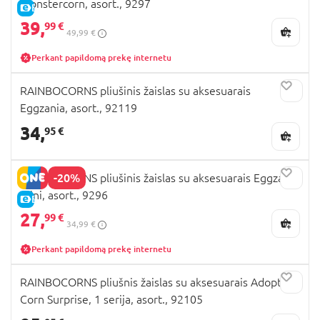
Monstercorn, asort., 9297
E-KAINA
39,
99 €
49,99 €
Perkant papildomą prekę internetu
RAINBOCORNS pliušinis žaislas su aksesuarais
Eggzania, asort., 92119
34,
95 €
-20%
RAINBOCORNS pliušinis žaislas su aksesuarais Eggzania
Mini, asort., 9296
E-KAINA
27,
99 €
34,99 €
Perkant papildomą prekę internetu
RAINBOCORNS pliušnis žaislas su aksesuarais Adopt-A-
Corn Surprise, 1 serija, asort., 92105