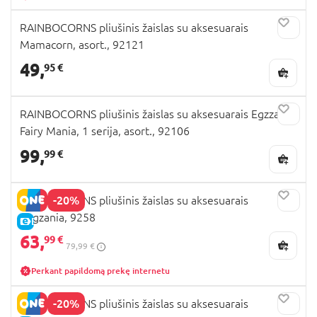
bet ir daugybę kitų žaislų ar kūdikių prekių.
RAINBOCORNS pliušinis žaislas su aksesuarais
BabyCity parduotuvėje rasite itin platų vaikų
Mamacorn, asort., 92121
prekių pasirinkimą. Todėl negaiškite laiko kitur,
rinkitės viską vienoje vietoje. Krepšelyje atsidurs
49,
95 €
Rainbocorns pliušinis žaislas
, greita mašinėlė ar
dėlionė, viskas visos šeimos pramogoms vienoje
vietoje! Patiks ir tėveliams ir vaikams. Todėl
RAINBOCORNS pliušinis žaislas su aksesuarais Egzzania
besirinkdami, kuris tas tobulas
Rainbocorns
Fairy Mania, 1 serija, asort., 92106
žaislas
, užmeskite akį ir į kitas kategorijas.
99,
99 €
-20%
RAINBOCORNS pliušinis žaislas su aksesuarais
Eggzania, 9258
E-KAINA
63,
99 €
79,99 €
Perkant papildomą prekę internetu
-20%
RAINBOCORNS pliušinis žaislas su aksesuarais