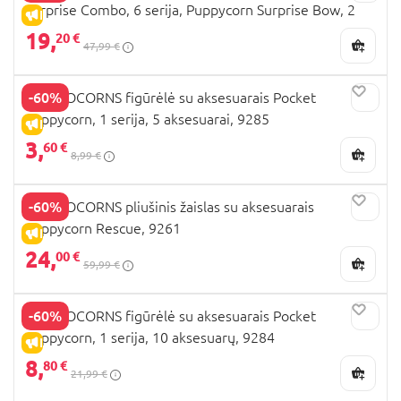
Surprise Combo, 6 serija, Puppycorn Surprise Bow, 2
IŠPARDAVIMAS
vnt, 9275
19,
20 €
47,99 €
-60%
RAINBOCORNS figūrėlė su aksesuarais Pocket
Puppycorn, 1 serija, 5 aksesuarai, 9285
IŠPARDAVIMAS
3,
60 €
8,99 €
-60%
RAINBOCORNS pliušinis žaislas su aksesuarais
Puppycorn Rescue, 9261
IŠPARDAVIMAS
24,
00 €
59,99 €
-60%
RAINBOCORNS figūrėlė su aksesuarais Pocket
Puppycorn, 1 serija, 10 aksesuarų, 9284
IŠPARDAVIMAS
8,
80 €
21,99 €