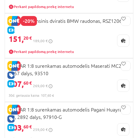
Perkant papildomą prekę internetu
-20%
RASTAR balansinis dviratis BMW raudonas, RSZ1206
E-KAINA
151,
20 €
189,00 €
Perkant papildomą prekę internetu
RASTAR 1:8 surenkamas automodelis Maserati MC20,
3457 dalys, 93510
GERA KAINA
107,
60 €
E-KAINA
269,00 €
30d. geriausia kaina: 107,60 €
RASTAR 1:8 surenkamas automodelis Pagani Huayra
BC, 2892 dalys, 97910-G
GERA KAINA
103,
60 €
E-KAINA
259,00 €