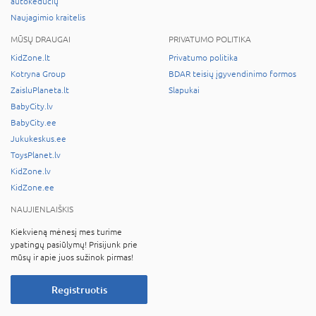
autokėdučių
Naujagimio kraitelis
MŪSŲ DRAUGAI
PRIVATUMO POLITIKA
KidZone.lt
Privatumo politika
Kotryna Group
BDAR teisių įgyvendinimo formos
ZaisluPlaneta.lt
Slapukai
BabyCity.lv
BabyCity.ee
Jukukeskus.ee
ToysPlanet.lv
KidZone.lv
KidZone.ee
NAUJIENLAIŠKIS
Kiekvieną mėnesį mes turime
ypatingų pasiūlymų! Prisijunk prie
mūsų ir apie juos sužinok pirmas!
Registruotis