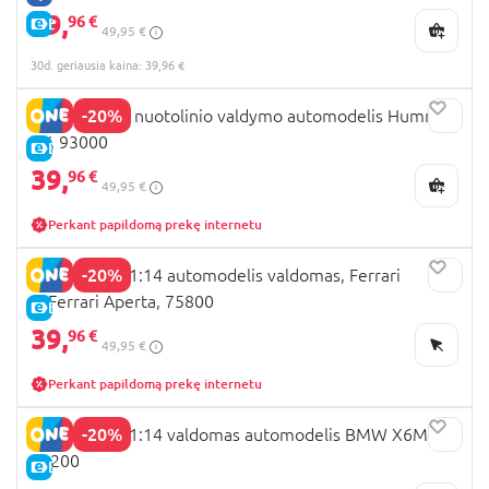
39,
96 €
E-KAINA
49,95 €
30d. geriausia kaina: 39,96 €
-20%
RASTAR 1:16 nuotolinio valdymo automodelis Hummer
EV, 93000
E-KAINA
39,
96 €
49,95 €
Perkant papildomą prekę internetu
-20%
RASTAR R/C 1:14 automodelis valdomas, Ferrari
LaFerrari Aperta, 75800
E-KAINA
39,
96 €
49,95 €
Perkant papildomą prekę internetu
-20%
RASTAR R/C 1:14 valdomas automodelis BMW X6M,
99200
E-KAINA