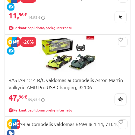
E-KAINA
11,
96 €
14,95 €
Perkant papildomą prekę internetu
-20%
E-KAINA
RASTAR 1:14 R/C valdomas automodelis Aston Martin
Valkyrie AMR Pro USB Charging, 92106
47,
96 €
59,95 €
Perkant papildomą prekę internetu
RASTAR automodelis valdomas BMW I8 1:14, 71010
GERA KAINA