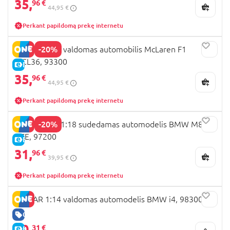
35,
96 €
44,95 €
Perkant papildomą prekę internetu
-20%
RASTAR 1:18 valdomas automobilis McLaren F1
MCL36, 93300
E-KAINA
35,
96 €
44,95 €
Perkant papildomą prekę internetu
-20%
RASTAR R/C 1:18 sudedamas automodelis BMW M8
GTE, 97200
E-KAINA
31,
96 €
39,95 €
Perkant papildomą prekę internetu
RASTAR 1:14 valdomas automodelis BMW i4, 98300
GERA KAINA
30,
31 €
E-KAINA