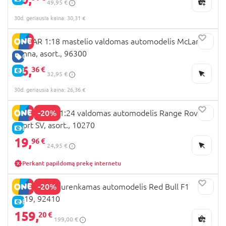
49,95 €
30d. geriausia kaina: 30,31 €
RASTAR 1:18 mastelio valdomas automodelis McLaren
Senna, asort., 96300
GERA KAINA
26,
36 €
E-KAINA
32,95 €
30d. geriausia kaina: 26,36 €
-20%
RASTAR R/C 1:24 valdomas automodelis Range Rover
Sport SV, asort., 10270
E-KAINA
19,
96 €
24,95 €
Perkant papildomą prekę internetu
-20%
RASTAR 1:8 surenkamas automodelis Red Bull F1
RB19, 92410
E-KAINA
159,
20 €
199,00 €