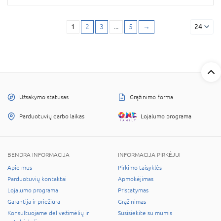
1
2
3
...
5
→
24
Užsakymo statusas
Grąžinimo forma
Parduotuvių darbo laikas
Lojalumo programa
BENDRA INFORMACIJA
INFORMACIJA PIRKĖJUI
Apie mus
Pirkimo taisyklės
Parduotuvių kontaktai
Apmokėjimas
Lojalumo programa
Pristatymas
Garantija ir priežiūra
Grąžinimas
Konsultuojame dėl vežimėlių ir
Susisiekite su mumis