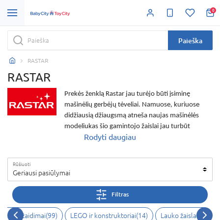
0
Paieška
RASTAR
RASTAR
Prekės ženklą
Rastar
jau turėjo būti įsiminę
mašinėlių gerbėjų tėveliai. Namuose, kuriuose
didžiausią džiaugsmą atneša naujas mašinėlės
modeliukas šio gamintojo žaislai jau turbūt
Rodyti daugiau
pažįstami. Bet supažindinsime ir tuos, kurie dar tik
pradeda domėtis ir ieško nuo ko pradėti.
Rastar
žaislai
dažnai būna valdomi radijo bangomis. Juos
Rūšiuoti
galima reguliuoti, vairuoti patiems per nuotolį.
Geriausi pasiūlymai
Tokios
Rastar mašinėlės
patiks jau vyresniems
vaikams. Nes reikia truputį įgūdžių jas valdyti ir
Filtras
išmokti naudotis valdymo pultais. Tačiau, kas tikrai
nenusivils tokiomis dovanomis, tai tėveliai ir
eiksmo žaidimai
(
99
)
LEGO ir konstruktoriai
(
14
)
Lauko žaislai
(
1
)