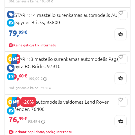
30d. geriausia kaina: 103,60 €
GERA KAINA
RASTAR 1:14 mastelio surenkamas automodelis AUDI
R8 Spyder Bricks, 93800
E-KAINA
79,
99 €
Kaina galioja tik internetu
RASTAR 1:8 mastelio surenkamas automodelis Pagani
Huayra BC Bricks, 97910
GERA KAINA
79,
60 €
E-KAINA
199,00 €
30d. geriausia kaina: 79,60 €
-20%
RASTAR R/C automodelis valdomas Land Rover
Defender, 76400
E-KAINA
76,
39 €
95,49 €
Perkant papildomą prekę internetu