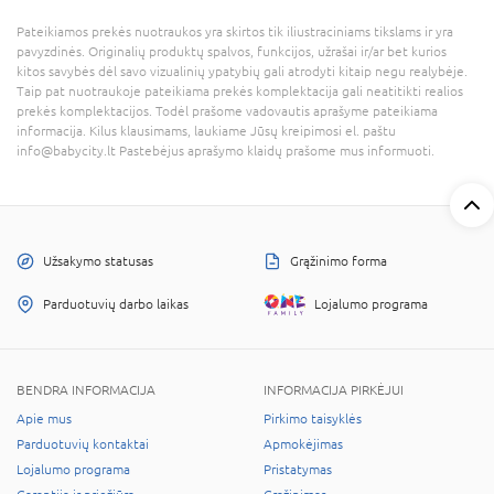
Pateikiamos prekės nuotraukos yra skirtos tik iliustraciniams tikslams ir yra
pavyzdinės. Originalių produktų spalvos, funkcijos, užrašai ir/ar bet kurios
kitos savybės dėl savo vizualinių ypatybių gali atrodyti kitaip negu realybėje.
Taip pat nuotraukoje pateikiama prekės komplektacija gali neatitikti realios
prekės komplektacijos. Todėl prašome vadovautis aprašyme pateikiama
informacija. Kilus klausimams, laukiame Jūsų kreipimosi el. paštu
info@babycity.lt Pastebėjus aprašymo klaidų prašome mus informuoti.
Užsakymo statusas
Grąžinimo forma
Parduotuvių darbo laikas
Lojalumo programa
BENDRA INFORMACIJA
INFORMACIJA PIRKĖJUI
Apie mus
Pirkimo taisyklės
Parduotuvių kontaktai
Apmokėjimas
Lojalumo programa
Pristatymas