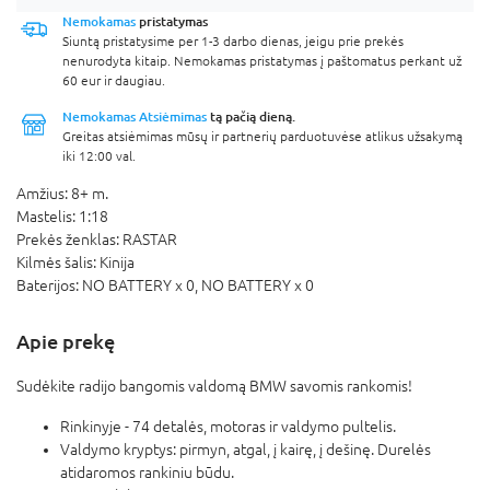
Nemokamas
pristatymas
Siuntą pristatysime per 1-3 darbo dienas, jeigu prie prekės
nenurodyta kitaip. Nemokamas pristatymas į paštomatus perkant už
60 eur ir daugiau.
Nemokamas Atsiėmimas
tą pačią dieną.
Greitas atsiėmimas mūsų ir partnerių parduotuvėse atlikus užsakymą
iki 12:00 val.
Amžius:
8+ m.
Mastelis:
1:18
Prekės ženklas:
RASTAR
Kilmės šalis:
Kinija
Baterijos:
NO BATTERY x 0,
NO BATTERY x 0
Apie prekę
Sudėkite radijo bangomis valdomą BMW savomis rankomis!
Rinkinyje - 74 detalės, motoras ir valdymo pultelis.
Valdymo kryptys: pirmyn, atgal, į kairę, į dešinę. Durelės
atidaromos rankiniu būdu.