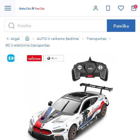
0
Paieška
Atgal
AUTO ir veiksmo žaidimai
Transportas
RC ir elektrinis transportas
E-KAINA