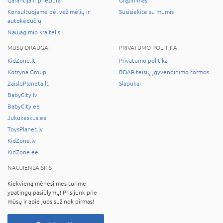
Garantija ir priežiūra
Grąžinimas
Konsultuojame dėl vežimėlių ir
Susisiekite su mumis
autokėdučių
Naujagimio kraitelis
MŪSŲ DRAUGAI
PRIVATUMO POLITIKA
KidZone.lt
Privatumo politika
Kotryna Group
BDAR teisių įgyvendinimo formos
ZaisluPlaneta.lt
Slapukai
BabyCity.lv
BabyCity.ee
Jukukeskus.ee
ToysPlanet.lv
KidZone.lv
KidZone.ee
NAUJIENLAIŠKIS
Kiekvieną mėnesį mes turime
ypatingų pasiūlymų! Prisijunk prie
mūsų ir apie juos sužinok pirmas!