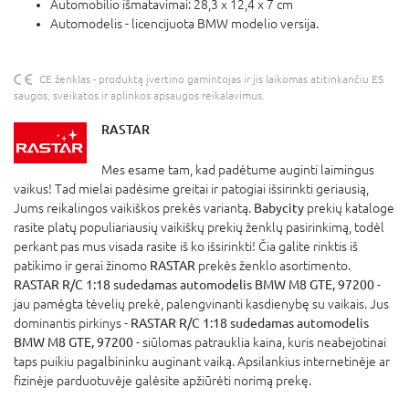
Automobilio išmatavimai: 28,3 x 12,4 x 7 cm
Automodelis - licencijuota BMW modelio versija.
CE ženklas - produktą įvertino gamintojas ir jis laikomas atitinkančiu ES
saugos, sveikatos ir aplinkos apsaugos reikalavimus.
RASTAR
Mes esame tam, kad padėtume auginti laimingus
vaikus! Tad mielai padėsime greitai ir patogiai išsirinkti geriausią,
Jums reikalingos vaikiškos prekės variantą.
Babycity
prekių kataloge
rasite platų populiariausių vaikiškų prekių ženklų pasirinkimą, todėl
perkant pas mus visada rasite iš ko išsirinkti! Čia galite rinktis iš
patikimo ir gerai žinomo
RASTAR
prekės ženklo asortimento.
RASTAR R/C 1:18 sudedamas automodelis BMW M8 GTE, 97200
-
jau pamėgta tėvelių prekė, palengvinanti kasdienybę su vaikais. Jus
dominantis pirkinys -
RASTAR R/C 1:18 sudedamas automodelis
BMW M8 GTE, 97200
- siūlomas patrauklia kaina, kuris neabejotinai
taps puikiu pagalbininku auginant vaiką. Apsilankius internetinėje ar
fizinėje parduotuvėje galėsite apžiūrėti norimą prekę.