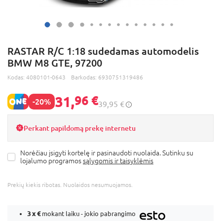
RASTAR R/C 1:18 sudedamas automodelis
BMW M8 GTE, 97200
Kodas:
4080101-0643
Barkodas:
6930751319486
31,
96 €
-20%
39,95 €
Perkant papildomą prekę internetu
Norėčiau įsigyti kortelę ir pasinaudoti nuolaida. Sutinku su
lojalumo programos
sąlygomis ir taisyklėmis
Prekių kiekis ribotas. Nuolaidos nesumuojamos.
3 x
€
mokant laiku - jokio pabrangimo