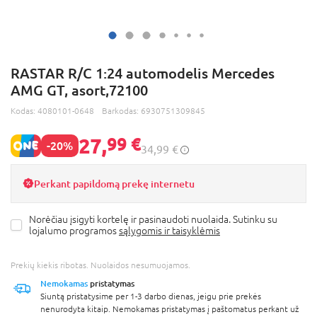
RASTAR R/C 1:24 automodelis Mercedes
AMG GT, asort,72100
Kodas:
4080101-0648
Barkodas:
6930751309845
27,
99 €
-20%
34,99 €
Perkant papildomą prekę internetu
Norėčiau įsigyti kortelę ir pasinaudoti nuolaida. Sutinku su
lojalumo programos
sąlygomis ir taisyklėmis
Prekių kiekis ribotas. Nuolaidos nesumuojamos.
Nemokamas
pristatymas
Siuntą pristatysime per 1-3 darbo dienas, jeigu prie prekės
nenurodyta kitaip. Nemokamas pristatymas į paštomatus perkant už