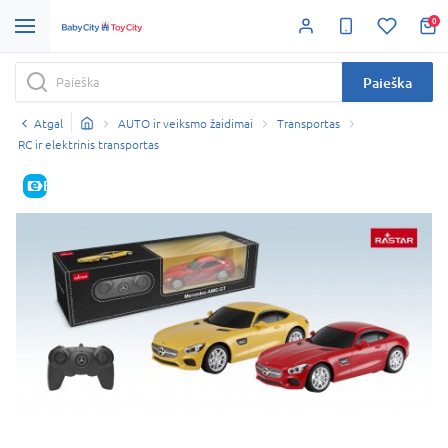
0
Paieška
Atgal
AUTO ir veiksmo žaidimai
Transportas
RC ir elektrinis transportas
E-KAINA