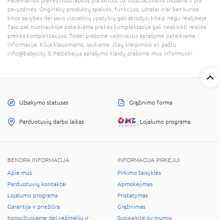
Pateikiamos prekės nuotraukos yra skirtos tik iliustraciniams tikslams ir yra
pavyzdinės. Originalių produktų spalvos, funkcijos, užrašai ir/ar bet kurios
kitos savybės dėl savo vizualinių ypatybių gali atrodyti kitaip negu realybėje.
Taip pat nuotraukoje pateikiama prekės komplektacija gali neatitikti realios
prekės komplektacijos. Todėl prašome vadovautis aprašyme pateikiama
informacija. Kilus klausimams, laukiame Jūsų kreipimosi el. paštu
info@babycity.lt Pastebėjus aprašymo klaidų prašome mus informuoti.
Užsakymo statusas
Grąžinimo forma
Parduotuvių darbo laikas
Lojalumo programa
BENDRA INFORMACIJA
INFORMACIJA PIRKĖJUI
Apie mus
Pirkimo taisyklės
Parduotuvių kontaktai
Apmokėjimas
Lojalumo programa
Pristatymas
Garantija ir priežiūra
Grąžinimas
Konsultuojame dėl vežimėlių ir
Susisiekite su mumis