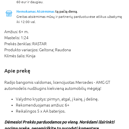
60 eur ir daugiau.
Nemokamas Atsiėmimas
tą pačią dieną.
Greitas atsiėmimas mūsų ir partnerių parduotuvėse atlikus užsakymą
iki 12:00 val.
Amžius:
6+ m.
Mastelis:
1:24
Prekės ženklas:
RASTAR
Produkto variacijos:
Geltona; Raudona
Kilmės šalis:
Kinija
Apie prekę
Radijo bangomis valdomas, licencijuotas Mercedes - AMG GT
automodelis nudžiugins kiekvieną automobilių mėgėją!
Valydmo kryptys: pirmyn, atgal, į kairę, į dešinę.
Rekomenduojamas amžius: 6+
Reikalingos 5 x AA baterijos.
Dėmesio! Prekės parduodamos po vieną. Norėdami išsirinkti
norimą prekę, nepamirškite to nurodyti komentare.