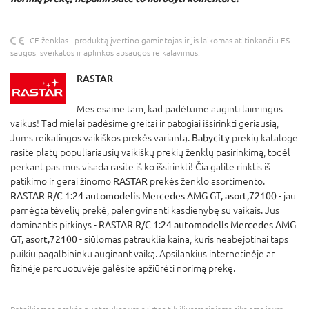
CE ženklas - produktą įvertino gamintojas ir jis laikomas atitinkančiu ES
saugos, sveikatos ir aplinkos apsaugos reikalavimus.
RASTAR
Mes esame tam, kad padėtume auginti laimingus
vaikus! Tad mielai padėsime greitai ir patogiai išsirinkti geriausią,
Jums reikalingos vaikiškos prekės variantą.
Babycity
prekių kataloge
rasite platų populiariausių vaikiškų prekių ženklų pasirinkimą, todėl
perkant pas mus visada rasite iš ko išsirinkti! Čia galite rinktis iš
patikimo ir gerai žinomo
RASTAR
prekės ženklo asortimento.
RASTAR R/C 1:24 automodelis Mercedes AMG GT, asort,72100
- jau
pamėgta tėvelių prekė, palengvinanti kasdienybę su vaikais. Jus
dominantis pirkinys -
RASTAR R/C 1:24 automodelis Mercedes AMG
GT, asort,72100
- siūlomas patrauklia kaina, kuris neabejotinai taps
puikiu pagalbininku auginant vaiką. Apsilankius internetinėje ar
fizinėje parduotuvėje galėsite apžiūrėti norimą prekę.