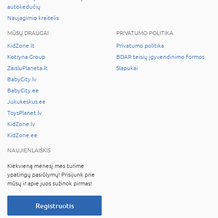
autokėdučių
Naujagimio kraitelis
MŪSŲ DRAUGAI
PRIVATUMO POLITIKA
KidZone.lt
Privatumo politika
Kotryna Group
BDAR teisių įgyvendinimo formos
ZaisluPlaneta.lt
Slapukai
BabyCity.lv
BabyCity.ee
Jukukeskus.ee
ToysPlanet.lv
KidZone.lv
KidZone.ee
NAUJIENLAIŠKIS
Kiekvieną mėnesį mes turime
ypatingų pasiūlymų! Prisijunk prie
mūsų ir apie juos sužinok pirmas!
Registruotis