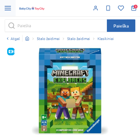
0
Paieška
Atgal
Stalo žaidimai
Stalo žaidimai
Klasikiniai
E-KAINA