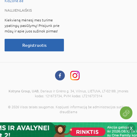
KidZone.ee
NAUJIENLAIŠKIS
Kiekvieną mėnesį mes turime
ypatingų pasiūlymų! Prisijunk prie
mūsų ir apie juos sužinok pirmas!
Registruotis
Kotryna Group, UAB
, Dariaus ir Girėno g. 34, Vilnius, LIETUVA, LT-02189, Įmonės
kodas: 121673734, PVM kodas: LT216737314
© 2026 Visos teisės saugomos. Kopijuoti informaciją be administracijos sutikimo
draudžiama
X
Į krepšelį