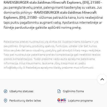
RAVENSBURGER stalo žaidimas Minecraft Explorers, (EN), 21580
-
jau pamėgta tėvelių prekė, palengvinanti kasdienybę su vaikais. Jus
dominantis pirkinys -
RAVENSBURGER stalo žaidimas Minecraft
Explorers, (EN), 21580
- siūlomas patrauklia kaina, kuris neabejotinai
taps puikiu pagalbininku auginant vaiką. Apsilankius internetinėje ar
fizinėje parduotuvėje galėsite apžiūrėti norimą prekę.
Pateikiamos prekės nuotraukos yra skirtos tik iliustraciniams tikslams ir yra
pavyzdinės. Originalių produktų spalvos, funkcijos, užrašai ir/ar bet kurios
kitos savybės dėl savo vizualinių ypatybių gali atrodyti kitaip negu realybėje.
Taip pat nuotraukoje pateikiama prekės komplektacija gali neatitikti realios
prekės komplektacijos. Todėl prašome vadovautis aprašyme pateikiama
informacija. Kilus klausimams, laukiame Jūsų kreipimosi el. paštu
info@babycity.lt Pastebėjus aprašymo klaidų prašome mus informuoti.
Užsakymo statusas
Grąžinimo forma
Parduotuvių darbo laikas
Lojalumo programa