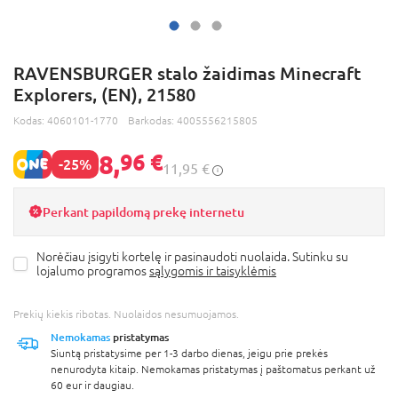
RAVENSBURGER stalo žaidimas Minecraft
Explorers, (EN), 21580
Kodas:
4060101-1770
Barkodas:
4005556215805
8,
96 €
-25%
11,95 €
Perkant papildomą prekę internetu
Norėčiau įsigyti kortelę ir pasinaudoti nuolaida. Sutinku su
lojalumo programos
sąlygomis ir taisyklėmis
Prekių kiekis ribotas. Nuolaidos nesumuojamos.
Nemokamas
pristatymas
Siuntą pristatysime per 1-3 darbo dienas, jeigu prie prekės
nenurodyta kitaip. Nemokamas pristatymas į paštomatus perkant už
60 eur ir daugiau.