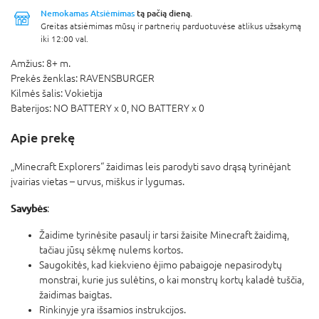
Nemokamas Atsiėmimas
tą pačią dieną.
Greitas atsiėmimas mūsų ir partnerių parduotuvėse atlikus užsakymą
iki 12:00 val.
Amžius:
8+ m.
Prekės ženklas:
RAVENSBURGER
Kilmės šalis:
Vokietija
Baterijos:
NO BATTERY x 0,
NO BATTERY x 0
Apie prekę
„Minecraft Explorers“ žaidimas leis parodyti savo drąsą tyrinėjant
įvairias vietas – urvus, miškus ir lygumas.
Savybės
:
Žaidime tyrinėsite pasaulį ir tarsi žaisite Minecraft žaidimą,
tačiau jūsų sėkmę nulems kortos.
Saugokitės, kad kiekvieno ėjimo pabaigoje nepasirodytų
monstrai, kurie jus sulėtins, o kai monstrų kortų kaladė tuščia,
žaidimas baigtas.
Rinkinyje yra išsamios instrukcijos.