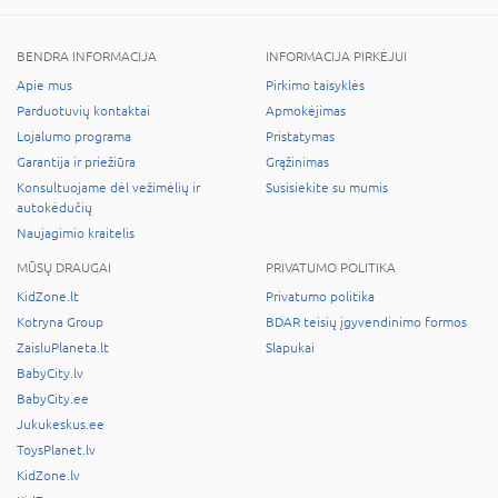
BENDRA INFORMACIJA
INFORMACIJA PIRKĖJUI
Apie mus
Pirkimo taisyklės
Parduotuvių kontaktai
Apmokėjimas
Lojalumo programa
Pristatymas
Garantija ir priežiūra
Grąžinimas
Konsultuojame dėl vežimėlių ir
Susisiekite su mumis
autokėdučių
Naujagimio kraitelis
MŪSŲ DRAUGAI
PRIVATUMO POLITIKA
KidZone.lt
Privatumo politika
Kotryna Group
BDAR teisių įgyvendinimo formos
ZaisluPlaneta.lt
Slapukai
BabyCity.lv
BabyCity.ee
Jukukeskus.ee
ToysPlanet.lv
KidZone.lv