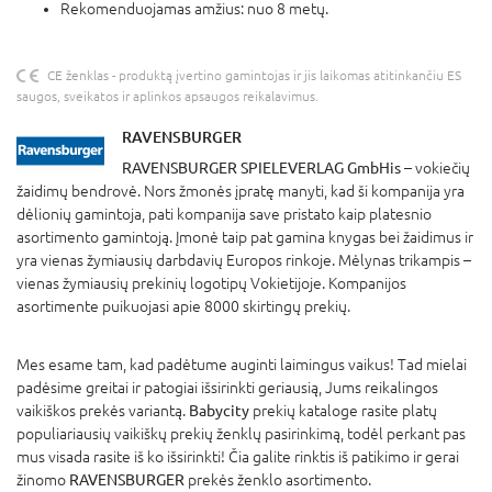
Rekomenduojamas amžius: nuo 8 metų.
CE ženklas - produktą įvertino gamintojas ir jis laikomas atitinkančiu ES
saugos, sveikatos ir aplinkos apsaugos reikalavimus.
RAVENSBURGER
RAVENSBURGER SPIELEVERLAG GmbHis
– vokiečių
žaidimų bendrovė. Nors žmonės įpratę manyti, kad ši kompanija yra
dėlionių gamintoja, pati kompanija save pristato kaip platesnio
asortimento gamintoją. Įmonė taip pat gamina knygas bei žaidimus ir
yra vienas žymiausių darbdavių Europos rinkoje. Mėlynas trikampis –
vienas žymiausių prekinių logotipų Vokietijoje. Kompanijos
asortimente puikuojasi apie 8000 skirtingų prekių.
Mes esame tam, kad padėtume auginti laimingus vaikus! Tad mielai
padėsime greitai ir patogiai išsirinkti geriausią, Jums reikalingos
vaikiškos prekės variantą.
Babycity
prekių kataloge rasite platų
populiariausių vaikiškų prekių ženklų pasirinkimą, todėl perkant pas
mus visada rasite iš ko išsirinkti! Čia galite rinktis iš patikimo ir gerai
žinomo
RAVENSBURGER
prekės ženklo asortimento.