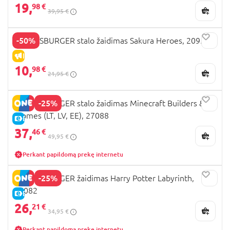
19,
98 €
39,95 €
-50%
RAVENSBURGER stalo žaidimas Sakura Heroes, 20957
IŠPARDAVIMAS
10,
98 €
21,95 €
-25%
RAVENSBURGER stalo žaidimas Minecraft Builders &
Biomes (LT, LV, EE), 27088
E-KAINA
37,
46 €
49,95 €
Perkant papildomą prekę internetu
-25%
RAVENSBURGER žaidimas Harry Potter Labyrinth,
26082
E-KAINA
26,
21 €
34,95 €
Perkant papildomą prekę internetu