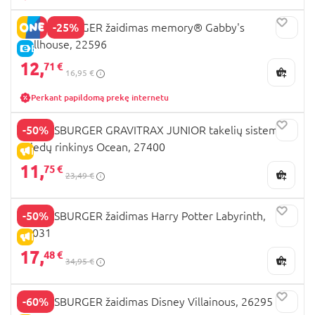
-25%
RAVENSBURGER žaidimas memory® Gabby's
Dollhouse, 22596
E-KAINA
12,
71 €
16,95 €
Perkant papildomą prekę internetu
-50%
RAVENSBURGER GRAVITRAX JUNIOR takelių sistemos
priedų rinkinys Ocean, 27400
IŠPARDAVIMAS
11,
75 €
23,49 €
-50%
RAVENSBURGER žaidimas Harry Potter Labyrinth,
26031
IŠPARDAVIMAS
17,
48 €
34,95 €
-60%
RAVENSBURGER žaidimas Disney Villainous, 26295