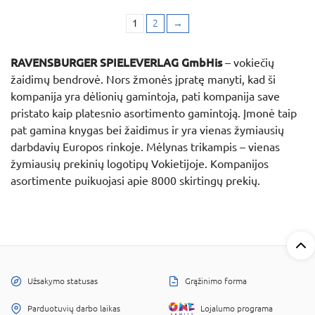
1
2
→
RAVENSBURGER SPIELEVERLAG GmbHis
– vokiečių
žaidimų bendrovė. Nors žmonės įpratę manyti, kad ši
kompanija yra dėlionių gamintoja, pati kompanija save
pristato kaip platesnio asortimento gamintoją. Įmonė taip
pat gamina knygas bei žaidimus ir yra vienas žymiausių
darbdavių Europos rinkoje. Mėlynas trikampis – vienas
žymiausių prekinių logotipų Vokietijoje. Kompanijos
asortimente puikuojasi apie 8000 skirtingų prekių.
Užsakymo statusas
Grąžinimo forma
Parduotuvių darbo laikas
Lojalumo programa