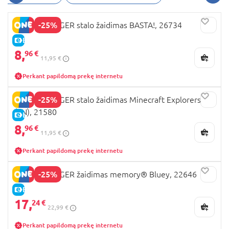
-25%
RAVENSBURGER stalo žaidimas BASTA!, 26734
E-KAINA
8,
96 €
11,95 €
Perkant papildomą prekę internetu
-25%
RAVENSBURGER stalo žaidimas Minecraft Explorers,
(EN), 21580
E-KAINA
8,
96 €
11,95 €
Perkant papildomą prekę internetu
-25%
RAVENSBURGER žaidimas memory® Bluey, 22646
E-KAINA
17,
24 €
22,99 €
Perkant papildomą prekę internetu