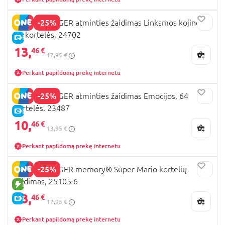
-25%
RAVENSBURGER atminties žaidimas Linksmos kojinės,
64 kortelės, 24702
E-KAINA
13,
46 €
17,95 €
Perkant papildomą prekę internetu
-25%
RAVENSBURGER atminties žaidimas Emocijos, 64
kortelės, 23487
E-KAINA
10,
46 €
13,95 €
Perkant papildomą prekę internetu
-25%
RAVENSBURGER memory® Super Mario kortelių
žaidimas, 25105 6
NAUJA PREKĖ
13,
46 €
E-KAINA
17,95 €
Perkant papildomą prekę internetu