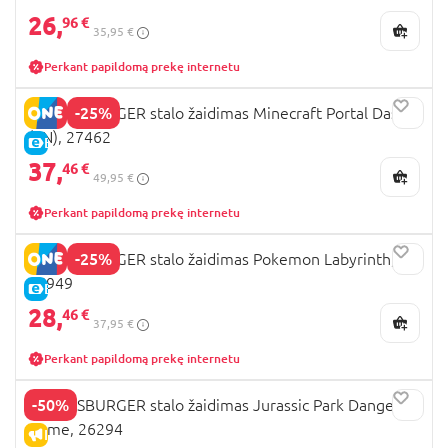
26,
96 €
35,95 €
Perkant papildomą prekę internetu
-25%
RAVENSBURGER stalo žaidimas Minecraft Portal Dash,
(EN), 27462
E-KAINA
37,
46 €
49,95 €
Perkant papildomą prekę internetu
-25%
RAVENSBURGER stalo žaidimas Pokemon Labyrinth,
26949
E-KAINA
28,
46 €
37,95 €
Perkant papildomą prekę internetu
-50%
RAVENSBURGER stalo žaidimas Jurassic Park Danger
Game, 26294
IŠPARDAVIMAS