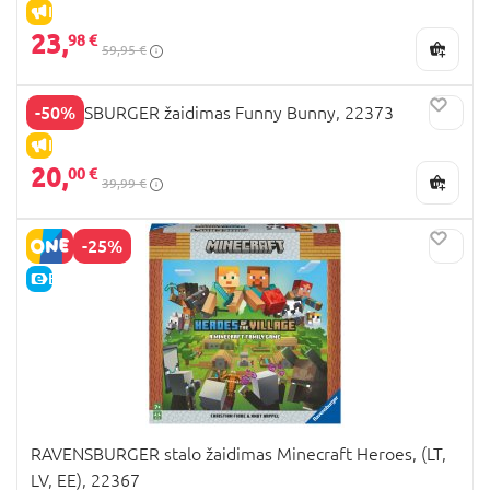
IŠPARDAVIMAS
23,
98 €
59,95 €
-50%
RAVENSBURGER žaidimas Funny Bunny, 22373
IŠPARDAVIMAS
20,
00 €
39,99 €
-25%
E-KAINA
RAVENSBURGER stalo žaidimas Minecraft Heroes, (LT,
LV, EE), 22367