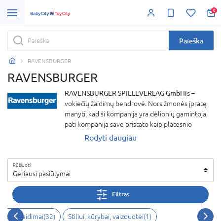
0
Paieška
RAVENSBURGER
RAVENSBURGER
RAVENSBURGER SPIELEVERLAG GmbHis
–
vokiečių žaidimų bendrovė. Nors žmonės įpratę
manyti, kad ši kompanija yra dėlionių gamintoja,
pati kompanija save pristato kaip platesnio
asortimento gamintoją. Įmonė taip pat gamina
Rodyti daugiau
knygas bei žaidimus ir yra vienas žymiausių
darbdavių Europos rinkoje. Mėlynas trikampis –
Rūšiuoti
vienas žymiausių prekinių logotipų Vokietijoje.
Geriausi pasiūlymai
Kompanijos asortimente puikuojasi apie 8000
skirtingų prekių.
Filtras
Stalo žaidimai(32)
Stiliui, kūrybai, vaizduotei(1)