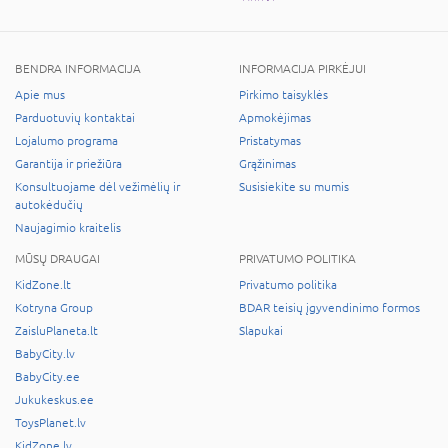
BENDRA INFORMACIJA
INFORMACIJA PIRKĖJUI
Apie mus
Pirkimo taisyklės
Parduotuvių kontaktai
Apmokėjimas
Lojalumo programa
Pristatymas
Garantija ir priežiūra
Grąžinimas
Konsultuojame dėl vežimėlių ir
Susisiekite su mumis
autokėdučių
Naujagimio kraitelis
MŪSŲ DRAUGAI
PRIVATUMO POLITIKA
KidZone.lt
Privatumo politika
Kotryna Group
BDAR teisių įgyvendinimo formos
ZaisluPlaneta.lt
Slapukai
BabyCity.lv
BabyCity.ee
Jukukeskus.ee
ToysPlanet.lv
KidZone.lv