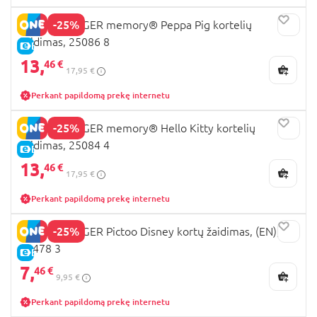
-25%
RAVENSBURGER memory® Peppa Pig kortelių
žaidimas, 25086 8
E-KAINA
13,
46 €
17,95 €
Perkant papildomą prekę internetu
-25%
RAVENSBURGER memory® Hello Kitty kortelių
žaidimas, 25084 4
E-KAINA
13,
46 €
17,95 €
Perkant papildomą prekę internetu
-25%
RAVENSBURGER Pictoo Disney kortų žaidimas, (EN),
23478 3
E-KAINA
7,
46 €
9,95 €
Perkant papildomą prekę internetu