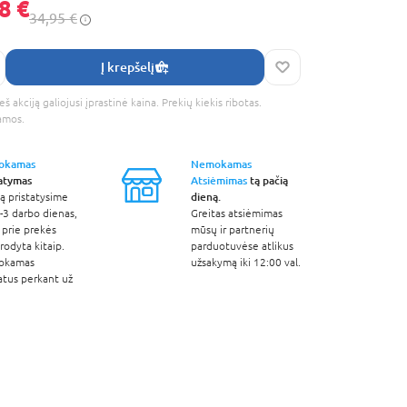
8 €
34,95 €
Į krepšelį
š akciją galiojusi įprastinė kaina. Prekių kiekis ribotas.
amos.
okamas
Nemokamas
tatymas
Atsiėmimas
tą pačią
dieną.
ą pristatysime
-3 darbo dienas,
Greitas atsiėmimas
 prie prekės
mūsų ir partnerių
odyta kitaip.
parduotuvėse atlikus
okamas
užsakymą iki 12:00 val.
atus perkant už