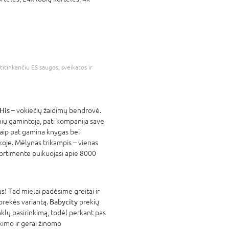
atitinkančiu ES saugos, sveikatos ir
His
– vokiečių žaidimų bendrovė.
nių gamintoja, pati kompanija save
taip pat gamina knygas bei
koje. Mėlynas trikampis – vienas
sortimente puikuojasi apie 8000
! Tad mielai padėsime greitai ir
 prekės variantą.
Babycity
prekių
nklų pasirinkimą, todėl perkant pas
tikimo ir gerai žinomo