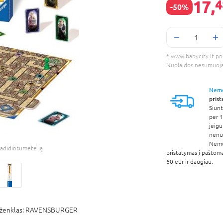
17,
4
-50%
* www.babycity.lt prie
Nuolaidos nesumuoj
Nem
pris
Siunt
per 1
jeigu
nenur
Nem
adidintumėte ją
pristatymas į paštom
60 eur ir daugiau.
ženklas:
RAVENSBURGER