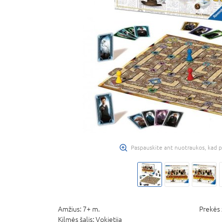
Paspauskite ant nuotraukos, kad p
Amžius:
7+ m.
Prekės 
Kilmės šalis:
Vokietija