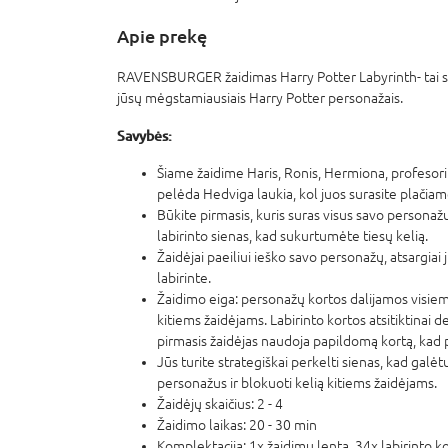
Apie prekę
RAVENSBURGER žaidimas Harry Potter Labyrinth- tai sm
jūsų mėgstamiausiais Harry Potter personažais.
Savybės:
Šiame žaidime Haris, Ronis, Hermiona, profesor
pelėda Hedviga laukia, kol juos surasite plačiame
Būkite pirmasis, kuris suras visus savo personaž
labirinto sienas, kad sukurtumėte tiesų kelią.
Žaidėjai paeiliui ieško savo personažų, atsargia
labirinte.
Žaidimo eiga: personažų kortos dalijamos visiems
kitiems žaidėjams. Labirinto kortos atsitiktinai 
pirmasis žaidėjas naudoja papildomą kortą, kad p
Jūs turite strategiškai perkelti sienas, kad galė
personažus ir blokuoti kelią kitiems žaidėjams.
Žaidėjų skaičius: 2 - 4
Žaidimo laikas: 20 - 30 min
Komplektacija: 1x žaidimų lenta, 34x labirinto ko