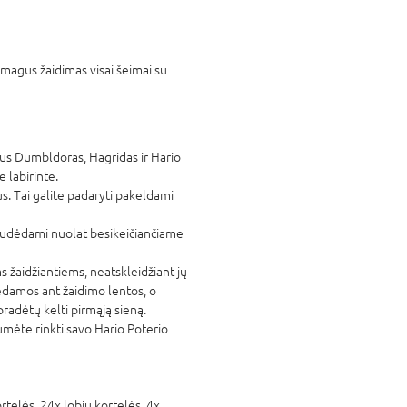
agus žaidimas visai šeimai su
ius Dumbldoras, Hagridas ir Hario
 labirinte.
us. Tai galite padaryti pakeldami
i judėdami nuolat besikeičiančiame
 žaidžiantiems, neatskleidžiant jų
dedamos ant žaidimo lentos, o
radėtų kelti pirmąją sieną.
tumėte rinkti savo Hario Poterio
rtelės, 24x lobių kortelės, 4x