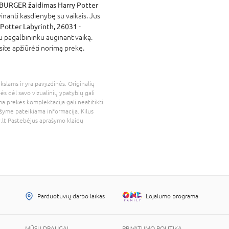
URGER žaidimas Harry Potter
inanti kasdienybę su vaikais. Jus
otter Labyrinth, 26031
-
iu pagalbininku auginant vaiką.
site apžiūrėti norimą prekę.
kslams ir yra pavyzdinės. Originalių
bės dėl savo vizualinių ypatybių gali
a prekės komplektacija gali neatitikti
šyme pateikiama informacija. Kilus
.lt
Pastebėjus aprašymo klaidų
Parduotuvių darbo laikas
Lojalumo programa
MŪSŲ DRAUGAI
PRIVATUMO POLITIKA