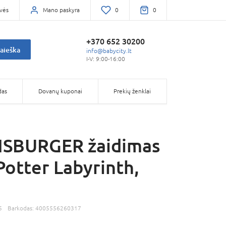
vės
Mano paskyra
0
0
+370 652 30200
aieška
info@babycity.lt
I-V: 9:00-16:00
das
Dovanų kuponai
Prekių ženklai
SBURGER žaidimas
Potter Labyrinth,
5
Barkodas:
4005556260317