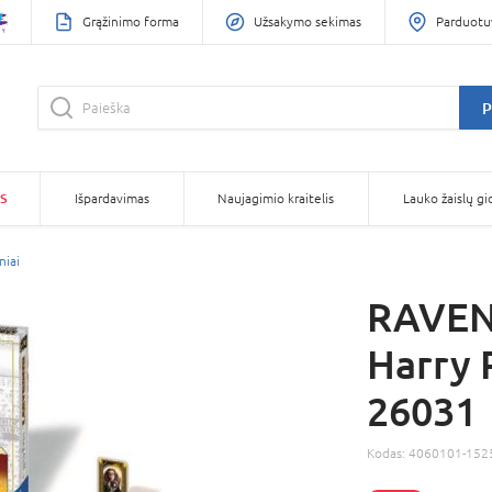
Grąžinimo forma
Užsakymo sekimas
Parduotu
P
S
Išpardavimas
Naujagimio kraitelis
Lauko žaislų gi
niai
RAVEN
Harry 
26031
Kodas:
4060101-152