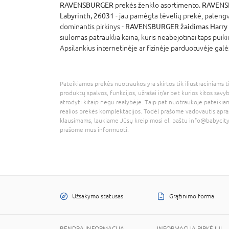
RAVENSBURGER
prekės ženklo asortimento.
RAVENSB
Labyrinth, 26031
- jau pamėgta tėvelių prekė, palengv
dominantis pirkinys -
RAVENSBURGER žaidimas Harry P
siūlomas patrauklia kaina, kuris neabejotinai taps puik
Apsilankius internetinėje ar fizinėje parduotuvėje galė
Pateikiamos prekės nuotraukos yra skirtos tik iliustraciniams ti
produktų spalvos, funkcijos, užrašai ir/ar bet kurios kitos savy
atrodyti kitaip negu realybėje. Taip pat nuotraukoje pateikiam
realios prekės komplektacijos. Todėl prašome vadovautis apra
klausimams, laukiame Jūsų kreipimosi el. paštu
info@babycity
prašome mus informuoti.
Užsakymo statusas
Grąžinimo forma
BENDRA INFORMACIJA
INFORMACIJA PIRKĖJUI