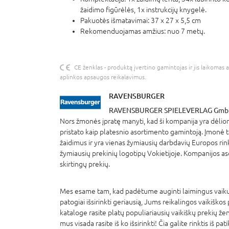
žaidimo figūrėlės, 1x instrukcijų knygelė.
Pakuotės išmatavimai: 37 x 27 x 5,5 cm
Rekomenduojamas amžius: nuo 7 metų.
CE ženklas - produktą įvertino gamintojas ir jis laikomas 
aplinkos apsaugos reikalavimus.
RAVENSBURGER
RAVENSBURGER SPIELEVERLAG Gmb
Nors žmonės įpratę manyti, kad ši kompanija yra dėlio
pristato kaip platesnio asortimento gamintoją. Įmonė 
žaidimus ir yra vienas žymiausių darbdavių Europos rin
žymiausių prekinių logotipų Vokietijoje. Kompanijos a
skirtingų prekių.
Mes esame tam, kad padėtume auginti laimingus vaikus
patogiai išsirinkti geriausią, Jums reikalingos vaikiškos
kataloge rasite platų populiariausių vaikiškų prekių že
mus visada rasite iš ko išsirinkti! Čia galite rinktis iš pa