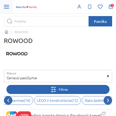
0
Paieška
ROWOOD
ROWOOD
Rūšiuoti
Geriausi pasiūlymai
Filtras
kolekcionavimas
(
16
)
LEGO ir konstruktoriai
(
12
)
Stalo žaidimai
(
4
)
-20%
ROWOOD Medinis konstruktorius Raudonoji kamelija,