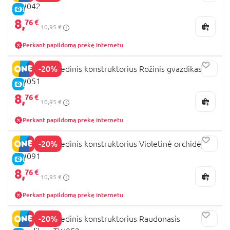
TW042
E-KAINA
8,
76 €
10,95 €
Perkant papildomą prekę internetu
-20%
ROWOOD Medinis konstruktorius Rožinis gvazdikas,
TW051
E-KAINA
8,
76 €
10,95 €
Perkant papildomą prekę internetu
-20%
ROWOOD Medinis konstruktorius Violetinė orchidėja,
TW091
E-KAINA
8,
76 €
10,95 €
Perkant papildomą prekę internetu
-20%
ROWOOD Medinis konstruktorius Raudonasis