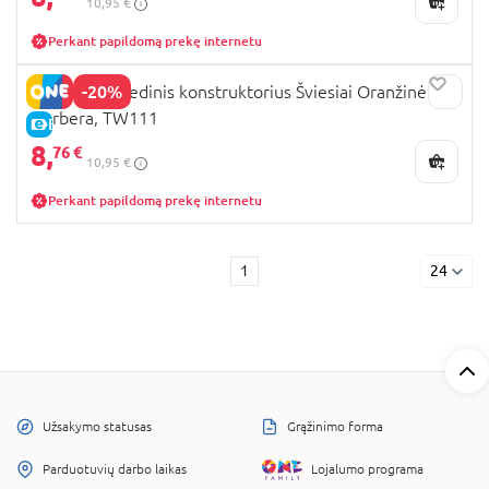
10,95 €
Perkant papildomą prekę internetu
-20%
ROWOOD medinis konstruktorius Šviesiai Oranžinė
Gerbera, TW111
E-KAINA
8,
76 €
10,95 €
Perkant papildomą prekę internetu
1
24
Užsakymo statusas
Grąžinimo forma
Parduotuvių darbo laikas
Lojalumo programa