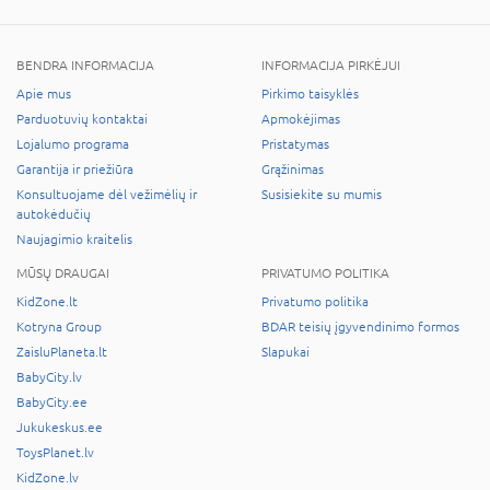
BENDRA INFORMACIJA
INFORMACIJA PIRKĖJUI
Apie mus
Pirkimo taisyklės
Parduotuvių kontaktai
Apmokėjimas
Lojalumo programa
Pristatymas
Garantija ir priežiūra
Grąžinimas
Konsultuojame dėl vežimėlių ir
Susisiekite su mumis
autokėdučių
Naujagimio kraitelis
MŪSŲ DRAUGAI
PRIVATUMO POLITIKA
KidZone.lt
Privatumo politika
Kotryna Group
BDAR teisių įgyvendinimo formos
ZaisluPlaneta.lt
Slapukai
BabyCity.lv
BabyCity.ee
Jukukeskus.ee
ToysPlanet.lv
KidZone.lv