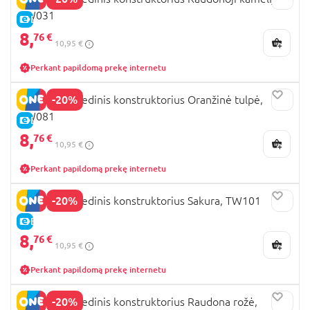
TW031
E-KAINA
8,
76 €
10,95 €
Perkant papildomą prekę internetu
-20%
ROWOOD Medinis konstruktorius Oranžinė tulpė,
TW081
E-KAINA
8,
76 €
10,95 €
Perkant papildomą prekę internetu
-20%
ROWOOD medinis konstruktorius Sakura, TW101
E-KAINA
8,
76 €
10,95 €
Perkant papildomą prekę internetu
-20%
ROWOOD Medinis konstruktorius Raudona rožė,