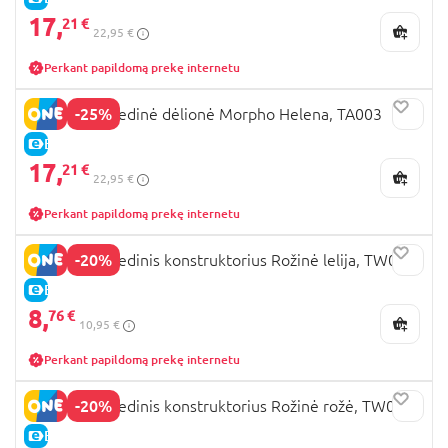
17,
21 €
22,95 €
Perkant papildomą prekę internetu
-25%
ROWOOD Medinė dėlionė Morpho Helena, TA003
E-KAINA
17,
21 €
22,95 €
Perkant papildomą prekę internetu
-20%
ROWOOD Medinis konstruktorius Rožinė lelija, TW071
E-KAINA
8,
76 €
10,95 €
Perkant papildomą prekę internetu
-20%
ROWOOD Medinis konstruktorius Rožinė rožė, TW041
E-KAINA