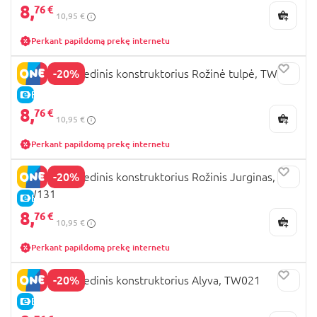
8,
76 €
10,95 €
Perkant papildomą prekę internetu
-20%
ROWOOD Medinis konstruktorius Rožinė tulpė, TW082
E-KAINA
8,
76 €
10,95 €
Perkant papildomą prekę internetu
-20%
ROWOOD medinis konstruktorius Rožinis Jurginas,
TW131
E-KAINA
8,
76 €
10,95 €
Perkant papildomą prekę internetu
-20%
ROWOOD Medinis konstruktorius Alyva, TW021
E-KAINA