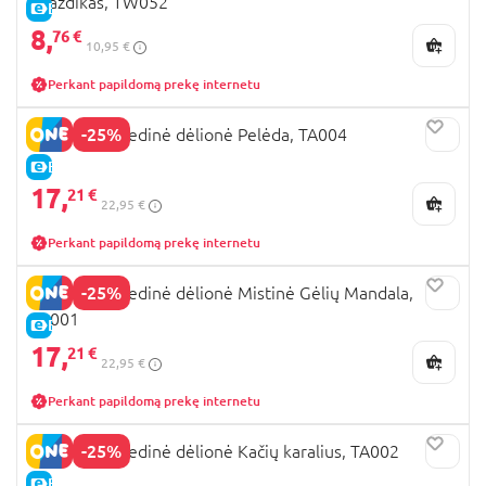
gvazdikas, TW052
E-KAINA
8,
76 €
10,95 €
Perkant papildomą prekę internetu
-25%
ROWOOD Medinė dėlionė Pelėda, TA004
E-KAINA
17,
21 €
22,95 €
Perkant papildomą prekę internetu
-25%
ROWOOD Medinė dėlionė Mistinė Gėlių Mandala,
TA001
E-KAINA
17,
21 €
22,95 €
Perkant papildomą prekę internetu
-25%
ROWOOD Medinė dėlionė Kačių karalius, TA002
E-KAINA