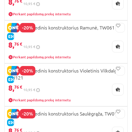
8,
76 €
10,95 €
Perkant papildomą prekę internetu
-20%
ROWOOD Medinis konstruktorius Ramunė, TW061
E-KAINA
8,
76 €
10,95 €
Perkant papildomą prekę internetu
-20%
ROWOOD medinis konstruktorius Violetinis Vilkdalgis,
TW121
E-KAINA
8,
76 €
10,95 €
Perkant papildomą prekę internetu
-20%
ROWOOD Medinis konstruktorius Saulėgrąža, TW011
E-KAINA
8,
76 €