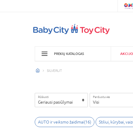
AKCIJO
PREKIŲ KATALOGAS
SILVERLIT
Rūšiuoti
Parduotuvės
Geriausi pasiūlymai
Visi
AUTO ir veiksmo žaidimai(16)
Stiliui, kūrybai, vai