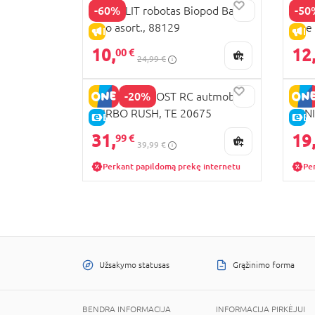
-60%
-50
SILVERLIT robotas Biopod Battle
SILV
Duo asort., 88129
Goe 
IŠPARDAVIMAS
IŠ
10,
12
00 €
24,99 €
-20%
SILVERLIT EXOST RC autmobilis
SILV
TURBO RUSH, TE 20675
MIN
E-KAINA
E-
202
31,
19
99 €
39,99 €
Perkant papildomą prekę internetu
Pe
Užsakymo statusas
Grąžinimo forma
BENDRA INFORMACIJA
INFORMACIJA PIRKĖJUI