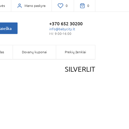
vės
Mano paskyra
0
0
+370 652 30200
aieška
info@babycity.lt
I-V: 9:00-16:00
das
Dovanų kuponai
Prekių ženklai
SILVERLIT