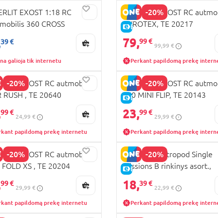
RA KAINA
-20%
ERLIT EXOST 1:18 RC
SILVERLIT EXOST RC autmob
mobilis 360 CROSS
GYROTEX, TE 20217
KAINA
E-KAINA
79,
,
99 €
39 €
99,99 €
na galioja tik internetu
Perkant papildomą prekę intern
-20%
-20%
ERLIT EXOST RC autmobilis
SILVERLIT EXOST RC autmob
 RUSH , TE 20640
360 MINI FLIP, TE 20143
KAINA
E-KAINA
,
23,
99 €
99 €
24,99 €
29,99 €
rkant papildomą prekę internetu
Perkant papildomą prekę intern
-20%
-20%
ERLIT EXOST RC autmobilis
SILVERLIT Astropod Single
 FOLD XS , TE 20204
missions B rinkinys asort.,
KAINA
E-KAINA
80335
,
18,
99 €
39 €
29,99 €
22,99 €
rkant papildomą prekę internetu
Perkant papildomą prekę intern