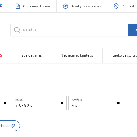
Grąžinimo forma
Užsakymo sekimas
Parduotu
P
S
Išpardavimas
Naujagimio kraitelis
Lauko žaislų gi
Kaina
Amžius
7
€ -
80
€
Visi
zduotei(2)