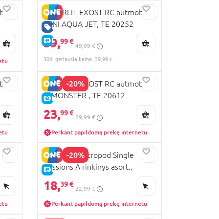
ilis
SILVERLIT EXOST RC autmobilis
MINI AQUA JET, TE 20252
GERA KAINA
39,
E-KAINA
99 €
49,99 €
30d. geriausia kaina: 39,99 €
etu
-20%
ilis
SILVERLIT EXOST RC autmobilis
X-MONSTER , TE 20612
E-KAINA
23,
99 €
29,99 €
etu
Perkant papildomą prekę internetu
-20%
SILVERLIT Astropod Single
missions A rinkinys asort.,
E-KAINA
80331
18,
39 €
22,99 €
etu
Perkant papildomą prekę internetu