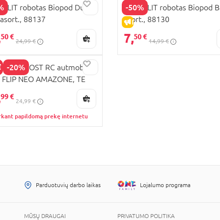
%
-50%
ERLIT robotas Biopod Duo
SILVERLIT robotas Biopod B
asort., 88137
asort., 88130
PARDAVIMAS
IŠPARDAVIMAS
,
7,
50 €
50 €
24,99 €
14,99 €
-20%
ERLIT EXOST RC autmobilis
I FLIP NEO AMAZONE, TE
KAINA
91
,
99 €
24,99 €
rkant papildomą prekę internetu
Parduotuvių darbo laikas
Lojalumo programa
MŪSŲ DRAUGAI
PRIVATUMO POLITIKA