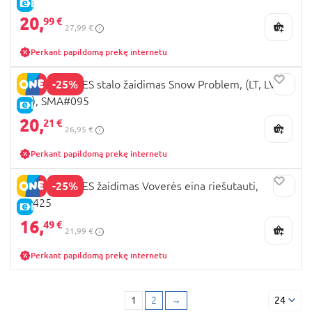
E-KAINA
20,
99 €
27,99 €
Perkant papildomą prekę internetu
-25%
SMART GAMES stalo žaidimas Snow Problem, (LT, LV,
EE), SMA#095
E-KAINA
20,
21 €
26,95 €
Perkant papildomą prekę internetu
-25%
SMART GAMES žaidimas Voverės eina riešutauti,
SG425
E-KAINA
16,
49 €
21,99 €
Perkant papildomą prekę internetu
1
2
→
24