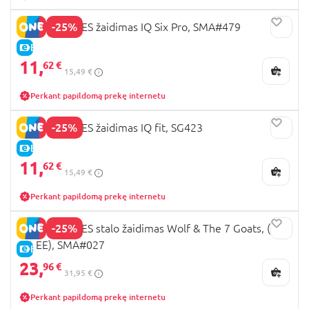
-25%
SMART GAMES žaidimas IQ Six Pro, SMA#479
E-KAINA
11,
62 €
15,49 €
Perkant papildomą prekę internetu
-25%
SMART GAMES žaidimas IQ fit, SG423
E-KAINA
11,
62 €
15,49 €
Perkant papildomą prekę internetu
-25%
SMART GAMES stalo žaidimas Wolf & The 7 Goats, (LT,
LV, EE), SMA#027
E-KAINA
23,
96 €
31,95 €
Perkant papildomą prekę internetu