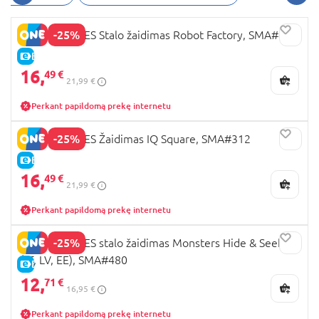
-25%
SMART GAMES Stalo žaidimas Robot Factory, SMA#428
E-KAINA
16,
49 €
21,99 €
Perkant papildomą prekę internetu
-25%
SMART GAMES Žaidimas IQ Square, SMA#312
E-KAINA
16,
49 €
21,99 €
Perkant papildomą prekę internetu
-25%
SMART GAMES stalo žaidimas Monsters Hide & Seek,
(LT, LV, EE), SMA#480
E-KAINA
12,
71 €
16,95 €
Perkant papildomą prekę internetu