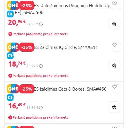
-25%
SMART GAMES stalo žaidimas Penguins Huddle Up, (LT,
LV, EE), SMA#506
E-KAINA
20,
96 €
27,95 €
Perkant papildomą prekę internetu
-25%
SMART GAMES Žaidimas IQ Circle, SMA#311
E-KAINA
18,
74 €
24,99 €
Perkant papildomą prekę internetu
-25%
SMART GAMES žaidimas Cats & Boxes, SMA#450
E-KAINA
16,
49 €
21,99 €
Perkant papildomą prekę internetu