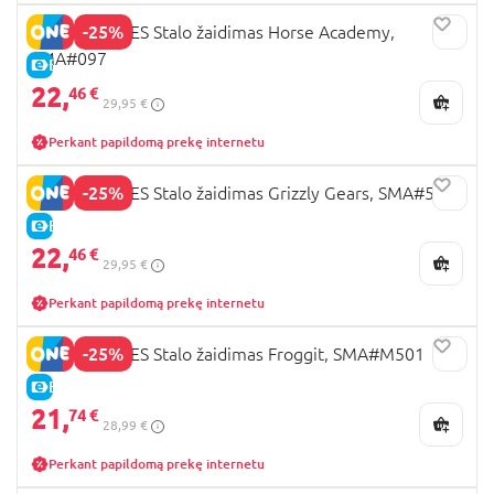
-25%
SMART GAMES Stalo žaidimas Horse Academy,
SMA#097
E-KAINA
22,
46 €
29,95 €
Perkant papildomą prekę internetu
-25%
SMART GAMES Stalo žaidimas Grizzly Gears, SMA#531
E-KAINA
22,
46 €
29,95 €
Perkant papildomą prekę internetu
-25%
SMART GAMES Stalo žaidimas Froggit, SMA#M501
E-KAINA
21,
74 €
28,99 €
Perkant papildomą prekę internetu