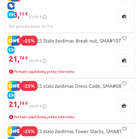
GERA KAINA
23,
15 €
E-KAINA
33,99 €
30d. geriausia kaina: 23,15 €
-25%
SMART GAMES Stalo žaidimas Break-out, SMA#107
E-KAINA
21,
74 €
28,99 €
Perkant papildomą prekę internetu
-25%
SMART GAMES stalo žaidimas Dress Code, SMA#080
E-KAINA
21,
74 €
28,99 €
Perkant papildomą prekę internetu
-25%
SMART GAMES stalo žaidimas Tower Stacks, SMA#106