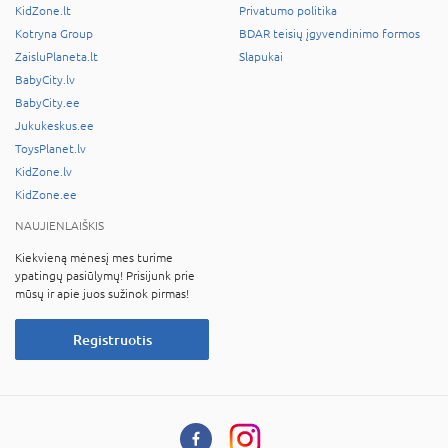
KidZone.lt
Privatumo politika
Kotryna Group
BDAR teisių įgyvendinimo formos
ZaisluPlaneta.lt
Slapukai
BabyCity.lv
BabyCity.ee
Jukukeskus.ee
ToysPlanet.lv
KidZone.lv
KidZone.ee
NAUJIENLAIŠKIS
Kiekvieną mėnesį mes turime
ypatingų pasiūlymų! Prisijunk prie
mūsų ir apie juos sužinok pirmas!
Registruotis