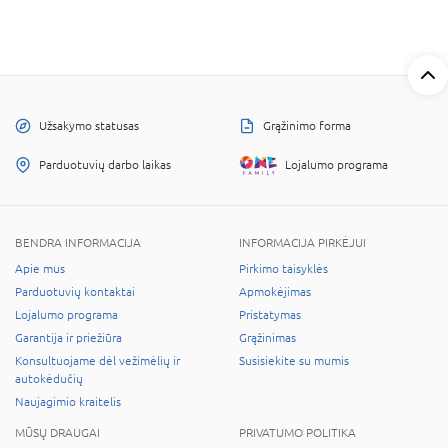
Užsakymo statusas
Grąžinimo forma
Parduotuvių darbo laikas
Lojalumo programa
BENDRA INFORMACIJA
INFORMACIJA PIRKĖJUI
Apie mus
Pirkimo taisyklės
Parduotuvių kontaktai
Apmokėjimas
Lojalumo programa
Pristatymas
Garantija ir priežiūra
Grąžinimas
Konsultuojame dėl vežimėlių ir
Susisiekite su mumis
autokėdučių
Naujagimio kraitelis
MŪSŲ DRAUGAI
PRIVATUMO POLITIKA