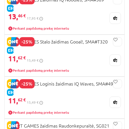
E-KAINA
13,
46 €
17,95 €
Perkant papildomą prekę internetu
-25%
SMART GAMES Stalo žaidimas Gooal!, SMA#T320
E-KAINA
11,
62 €
15,49 €
Perkant papildomą prekę internetu
-25%
SMART GAMES Loginis žaidimas IQ Waves, SMA#492
E-KAINA
11,
62 €
15,49 €
Perkant papildomą prekę internetu
SMART GAMES žaidimas Raudonkepuraitė, SG021