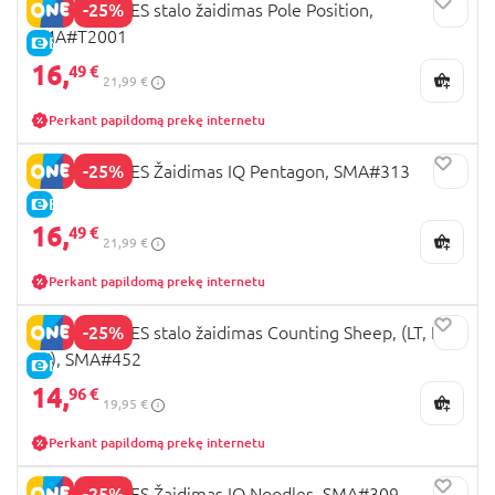
-25%
SMART GAMES stalo žaidimas Pole Position,
SMA#T2001
E-KAINA
16,
49 €
21,99 €
Perkant papildomą prekę internetu
-25%
SMART GAMES Žaidimas IQ Pentagon, SMA#313
E-KAINA
16,
49 €
21,99 €
Perkant papildomą prekę internetu
-25%
SMART GAMES stalo žaidimas Counting Sheep, (LT, LV,
EE), SMA#452
E-KAINA
14,
96 €
19,95 €
Perkant papildomą prekę internetu
-25%
SMART GAMES Žaidimas IQ Noodles, SMA#309