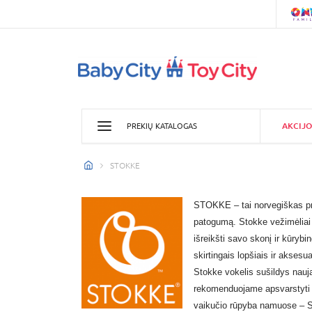
AKCIJO
PREKIŲ KATALOGAS
STOKKE
STOKKE – tai norvegiškas prek
patogumą.
Stokke vežimėliai
išreikšti savo skonį ir kūryb
skirtingais lopšiais ir aksesu
Stokke vokelis sušildys nauj
rekomenduojame apsvarstyti 
vaikučio rūpyba namuose –
S