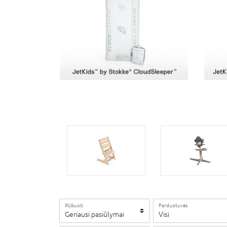
Rūšiuoti
Parduotuvės
Geriausi pasiūlymai
Visi