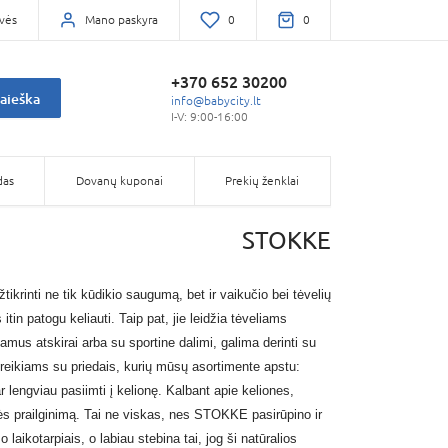
vės
Mano paskyra
0
0
+370 652 30200
aieška
info@babycity.lt
I-V: 9:00-16:00
das
Dovanų kuponai
Prekių ženklai
STOKKE
krinti ne tik kūdikio saugumą, bet ir vaikučio bei tėvelių
in patogu keliauti. Taip pat, jie leidžia tėveliams
amus atskirai arba su sportine dalimi, galima derinti su
oreikiams su priedais, kurių mūsų asortimente apstu:
 lengviau pasiimti į kelionę. Kalbant apie keliones,
ės prailginimą. Tai ne viskas, nes STOKKE pasirūpino ir
 laikotarpiais, o labiau stebina tai, jog ši natūralios