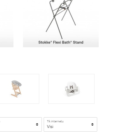
a
Tik internetu
Visi