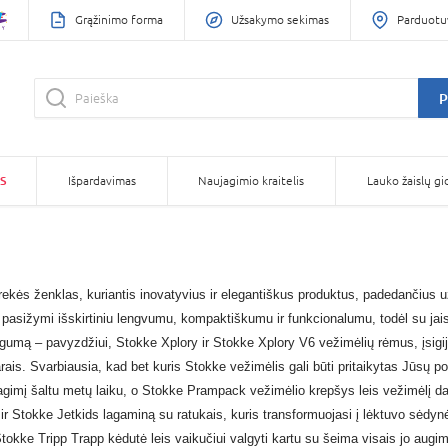
Grąžinimo forma
Užsakymo sekimas
Parduotu
P
S
Išpardavimas
Naujagimio kraitelis
Lauko žaislų gi
ės ženklas, kuriantis inovatyvius ir elegantiškus produktus, padedančius užti
pasižymi išskirtiniu lengvumu, kompaktiškumu ir funkcionalumu, todėl su jais it
ingumą – pavyzdžiui,
Stokke Xplory
ir
Stokke Xplory V6
vežimėlių rėmus, įsigij
arais. Svarbiausia, kad bet kuris
Stokke vežimėlis
gali būti pritaikytas Jūsų p
agimį šaltu metų laiku, o
Stokke Prampack
vežimėlio krepšys leis vežimėlį dar
ir
Stokke Jetkids
lagaminą su ratukais, kuris transformuojasi į lėktuvo sėdyn
tokke Tripp Trapp kėdutė
leis vaikučiui valgyti kartu su šeima visais jo augimo