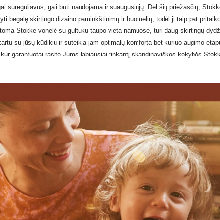
ngai sureguliavus, gali būti naudojama ir suaugusiųjų. Dėl šių priežasčių,
Stokk
gyti begalę skirtingo dizaino paminkštinimų ir buomelių, todėl ji taip pat pri
kstoma
Stokke vonelė
su gultuku taupo vietą namuose, turi daug skirtingų dydži
kartu su jūsų kūdikiu ir suteikia jam optimalų komfortą bet kuriuo augimo eta
, kur garantuotai rasite Jums labiausiai tinkantį skandinaviškos kokybės Stok