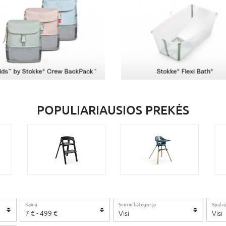
POPULIARIAUSIOS PREKĖS
Kaina
Svorio kategorija
Spalv
7
€
-
499
€
Visi
Visi