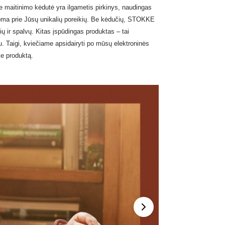
e maitinimo kėdutė
yra ilgametis pirkinys, naudingas
taikoma prie Jūsų unikalių poreikių. Be kėdučių, STOKKE
ų ir spalvų. Kitas įspūdingas produktas – tai
pu.
Taigi, kviečiame apsidairyti po mūsų elektroninės
ke produktą.
Kitas