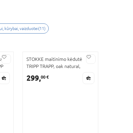
iui, kūrybai, vaizduotei
(
11
)
su
STOKKE maitinimo kėdutė
PP
TRIPP TRAPP, oak natural,
495201
299,
00 €