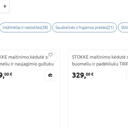
Vežimėliai ir nešioklės
(
38
)
Sauskelnės ir higienos prekės
(
21
)
Stil
KE maitinimo kėdutė su
STOKKE maitinimo kėdutė 
eliu ir naujagimio gultuku
buomeliu ir padėkliuku TRI
P TRAPP, black, anthrazite
TRAPP, natural, 685300
9,
329,
00 €
00 €
85800