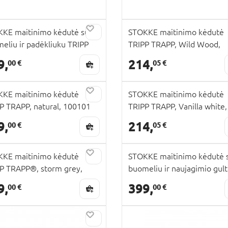
KE maitinimo kėdutė su
STOKKE maitinimo kėdutė
eliu ir padėkliuku TRIPP
TRIPP TRAPP, Wild Wood,
P, black, 685400
100144
9,
214,
00 €
05 €
KE maitinimo kėdutė
STOKKE maitinimo kėdutė
P TRAPP, natural, 100101
TRIPP TRAPP, Vanilla white,
100142
9,
214,
00 €
05 €
KE maitinimo kėdutė
STOKKE maitinimo kėdutė 
P TRAPP®, storm grey,
buomeliu ir naujagimio gul
125
TRIPP TRAPP, natural, grey
9,
399,
00 €
00 €
685700