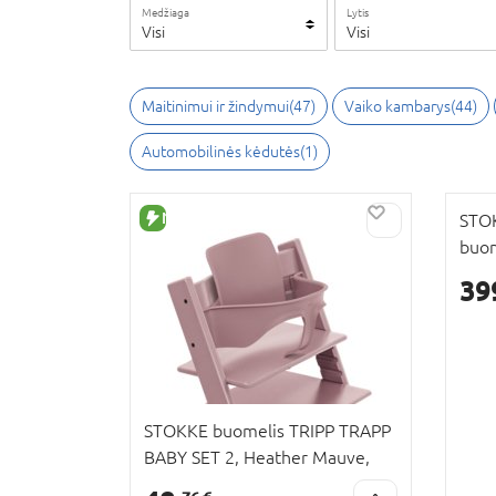
Medžiaga
Lytis
Visi
Visi
Maitinimui ir žindymui
(
47
)
Vaiko kambarys
(
44
)
Automobilinės kėdutės
(
1
)
NAUJA PREKĖ
STOK
buom
TRIP
39
N, 6
STOKKE buomelis TRIPP TRAPP
BABY SET 2, Heather Mauve,
650010