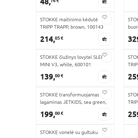
48,
76 €
STOKKE maitinimo kėdutė
STOK
TRIPP TRAPP, brown, 100143
buom
TRAP
214,
32
05 €
STOKKE čiužinys lovytei SLEEPI
STOK
MINI V3, white, 600101
TRIP
139,
25
00 €
STOKKE transformuojamas
STOK
lagaminas JETKIDS, sea green,
TRIP
681303
100
199,
25
00 €
STOKKE vonelė su gultuku