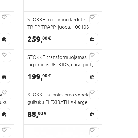
STOKKE maitinimo kėdutė
TRIPP TRAPP, juoda, 100103
259,
00 €
STOKKE transformuojamas
lagaminas JETKIDS, coral pink,
681301
199,
00 €
su
STOKKE sulankstoma vonelė su
tuku
gultuku FLEXIBATH X-Large,
 NBS,
Sandy Beige, 639612
88,
00 €