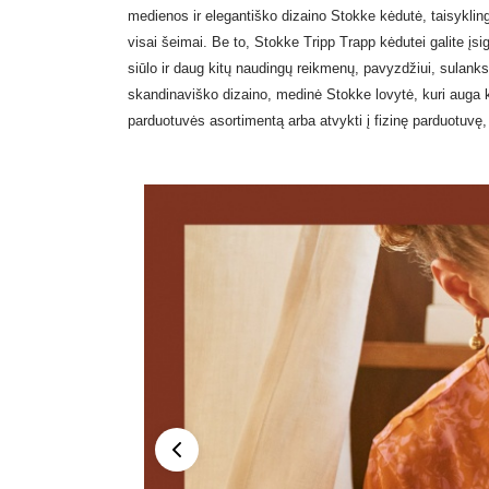
medienos ir elegantiško dizaino
Stokke kėdutė
, taisykli
visai šeimai. Be to,
Stokke Tripp Trapp
kėdutei galite įsi
siūlo ir daug kitų naudingų reikmenų, pavyzdžiui, sulan
skandinaviško dizaino, medinė
Stokke lovytė
, kuri auga 
parduotuvės asortimentą arba atvykti į fizinę parduotuvę
Peržiūra