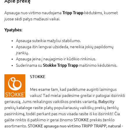
Apie prekę
Tripp Trapp
Apsauga nuo virtimo naudojama
kėdutėms, kuomet
juose sėdi patys mažiausi vaikai.
Ypatybės:
Apsauga suteikia mažyliui stabilumo.
Apsauga itin lengvai užsideda, nereikia jokių papildomų
įrankių.
Apsauga įeina į naujagimio ir kūdikio rinkinius.
Stokke Tripp Trapp
Suderinama su
maitinimo kėdutėmis.
STOKKE
Mes esame tam, kad padėtume auginti laimingus
vaikus! Tad mielai padėsime greitai ir patogiai išsirinkti
geriausią, Jums reikalingos vaikiškos prekės variantą.
Babycity
prekių kataloge rasite platų populiariausių vaikiškų prekių ženklų
pasirinkimą, todėl perkant pas mus visada rasite iš ko išsirinkti! Čia
galite rinktis iš patikimo ir gerai žinomo
STOKKE
prekės ženklo
asortimento.
STOKKE apsauga nuo virtimo TRIPP TRAPP, natural
-