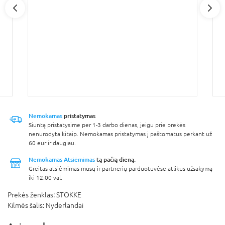
Nemokamas
pristatymas
Siuntą pristatysime per 1-3 darbo dienas, jeigu prie prekės
nenurodyta kitaip. Nemokamas pristatymas į paštomatus perkant už
60 eur ir daugiau.
Nemokamas Atsiėmimas
tą pačią dieną.
Greitas atsiėmimas mūsų ir partnerių parduotuvėse atlikus užsakymą
iki 12:00 val.
Prekės ženklas:
STOKKE
Kilmės šalis:
Nyderlandai