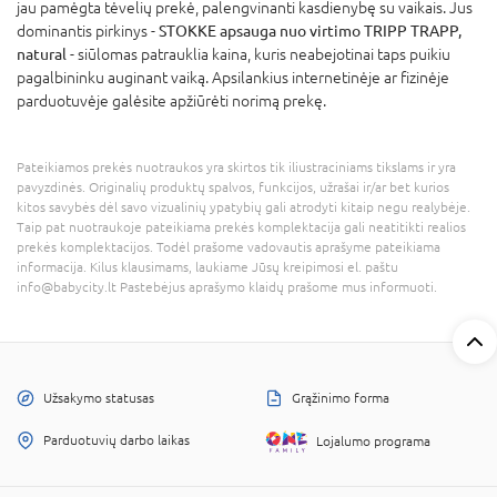
jau pamėgta tėvelių prekė, palengvinanti kasdienybę su vaikais. Jus
dominantis pirkinys -
STOKKE apsauga nuo virtimo TRIPP TRAPP,
natural
- siūlomas patrauklia kaina, kuris neabejotinai taps puikiu
pagalbininku auginant vaiką. Apsilankius internetinėje ar fizinėje
parduotuvėje galėsite apžiūrėti norimą prekę.
Pateikiamos prekės nuotraukos yra skirtos tik iliustraciniams tikslams ir yra
pavyzdinės. Originalių produktų spalvos, funkcijos, užrašai ir/ar bet kurios
kitos savybės dėl savo vizualinių ypatybių gali atrodyti kitaip negu realybėje.
Taip pat nuotraukoje pateikiama prekės komplektacija gali neatitikti realios
prekės komplektacijos. Todėl prašome vadovautis aprašyme pateikiama
informacija. Kilus klausimams, laukiame Jūsų kreipimosi el. paštu
info@babycity.lt Pastebėjus aprašymo klaidų prašome mus informuoti.
Užsakymo statusas
Grąžinimo forma
Parduotuvių darbo laikas
Lojalumo programa