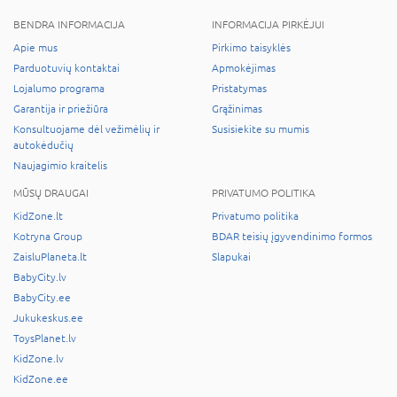
BENDRA INFORMACIJA
INFORMACIJA PIRKĖJUI
Apie mus
Pirkimo taisyklės
Parduotuvių kontaktai
Apmokėjimas
Lojalumo programa
Pristatymas
Garantija ir priežiūra
Grąžinimas
Konsultuojame dėl vežimėlių ir
Susisiekite su mumis
autokėdučių
Naujagimio kraitelis
MŪSŲ DRAUGAI
PRIVATUMO POLITIKA
KidZone.lt
Privatumo politika
Kotryna Group
BDAR teisių įgyvendinimo formos
ZaisluPlaneta.lt
Slapukai
BabyCity.lv
BabyCity.ee
Jukukeskus.ee
ToysPlanet.lv
KidZone.lv
KidZone.ee