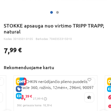
STOKKE apsauga nuo virtimo TRIPP TRAPP,
natural
Kodas:
3010501-0105
Barkodas:
7040353315010
7,
99 €
Rekomenduojame kartu
į
MUNCHKIN nerūdijančio plieno puodelis,
B
Miracle 360, rožinis, 12mėn+, 296ml, 90097
B
GERA KAINA
18,
6
E-KAINA
39 €
27,99 €
30d. geriausia kaina: 18,39 €