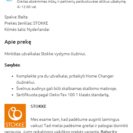
Greitas atsiėmimas mūsų ir partnerių parduotuvėse atlikus užsakymą
iki 12:00 val.
Spalva:
Balta
Prekės ženklas:
STOKKE
Kilmės šalis:
Nyderlandai
Apie prekę
Minkštas užvalkalas Stokke vystymo čiužiniui.
Savybės
:
Komplekte yra du užvalkalai, pritaikyti Home Changer
čiužinėliui.
Švelnus audinys gali būti skalbiamas skalbimo mašinoje.
Sertifikuota pagal Oeko-Tex 100 1 klasės standartą.
STOKKE
Mes esame tam, kad padėtume auginti laimingus
vaikus! Tad mielai padėsime greitai ir patogiai išsirinkti
geriausią, Jums reikalingos vaikiškos prekės variantą.
Babycity