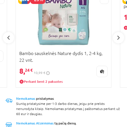
p
v
1
Bambo sauskelnės Nature dydis 1, 2-4 kg,
22 vnt.
8,
24 €
10,99 €
Perkant bent 2 pakuotes
Nemokamas
pristatymas
Siuntą pristatysime per 1-3 darbo dienas, jeigu prie prekės
nenurodyta kitaip. Nemokamas pristatymas į paštomatus perkant už
60 eur ir daugiau.
Nemokamas Atsiėmimas
tą pačią dieną.