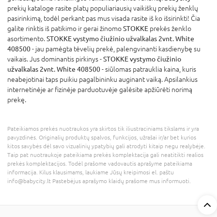
prekių kataloge rasite platų populiariausių vaikiškų prekių ženklų
pasirinkimą, todėl perkant pas mus visada rasite iš ko išsirinkti! Čia
galite rinktis iš patikimo ir gerai žinomo
STOKKE
prekės ženklo
asortimento.
STOKKE vystymo čiužinio užvalkalas 2vnt. White
408500
- jau pamėgta tėvelių prekė, palengvinanti kasdienybę su
vaikais. Jus dominantis pirkinys -
STOKKE vystymo čiužinio
užvalkalas 2vnt. White 408500
- siūlomas patrauklia kaina, kuris
neabejotinai taps puikiu pagalbininku auginant vaiką. Apsilankius
internetinėje ar fizinėje parduotuvėje galėsite apžiūrėti norimą
prekę.
Pateikiamos prekės nuotraukos yra skirtos tik iliustraciniams tikslams ir yra
pavyzdinės. Originalių produktų spalvos, funkcijos, užrašai ir/ar bet kurios
kitos savybės dėl savo vizualinių ypatybių gali atrodyti kitaip negu realybėje.
Taip pat nuotraukoje pateikiama prekės komplektacija gali neatitikti realios
prekės komplektacijos. Todėl prašome vadovautis aprašyme pateikiama
informacija. Kilus klausimams, laukiame Jūsų kreipimosi el. paštu
info@babycity.lt Pastebėjus aprašymo klaidų prašome mus informuoti.