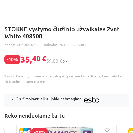
STOKKE vystymo čiužinio užvalkalas 2vnt.
White 408500
Kodas:
3021301-0208
Barkodas:
7040354085004
35,
40 €
-40%
59,00 €
* www.babycity.lt prieš akciją galiojusi įprastinė kaina. Prekių kiekis ribotas.
Nuolaidos nesumuojamos.
3 x
€
mokant laiku - jokio pabrangimo
Rekomenduojame kartu
-25%
B