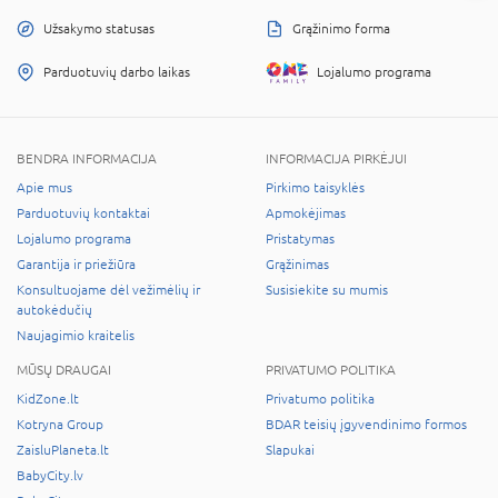
Užsakymo statusas
Grąžinimo forma
Parduotuvių darbo laikas
Lojalumo programa
BENDRA INFORMACIJA
INFORMACIJA PIRKĖJUI
Apie mus
Pirkimo taisyklės
Parduotuvių kontaktai
Apmokėjimas
Lojalumo programa
Pristatymas
Garantija ir priežiūra
Grąžinimas
Konsultuojame dėl vežimėlių ir
Susisiekite su mumis
autokėdučių
Naujagimio kraitelis
MŪSŲ DRAUGAI
PRIVATUMO POLITIKA
KidZone.lt
Privatumo politika
Kotryna Group
BDAR teisių įgyvendinimo formos
ZaisluPlaneta.lt
Slapukai
BabyCity.lv