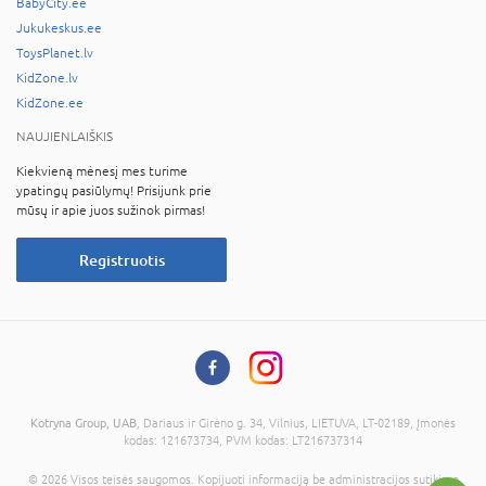
BabyCity.ee
Jukukeskus.ee
ToysPlanet.lv
KidZone.lv
KidZone.ee
NAUJIENLAIŠKIS
Kiekvieną mėnesį mes turime
ypatingų pasiūlymų! Prisijunk prie
mūsų ir apie juos sužinok pirmas!
Registruotis
Kotryna Group, UAB
, Dariaus ir Girėno g. 34, Vilnius, LIETUVA, LT-02189, Įmonės
kodas: 121673734, PVM kodas: LT216737314
© 2026 Visos teisės saugomos. Kopijuoti informaciją be administracijos sutikimo