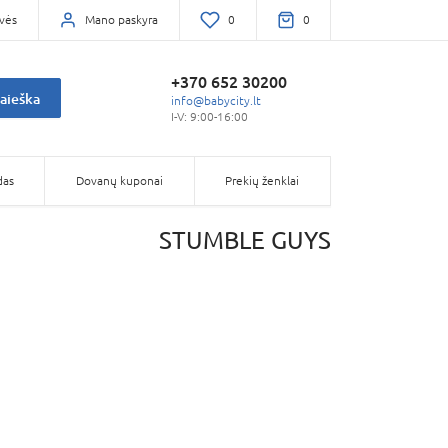
vės
Mano paskyra
0
0
+370 652 30200
aieška
info@babycity.lt
I-V: 9:00-16:00
das
Dovanų kuponai
Prekių ženklai
STUMBLE GUYS