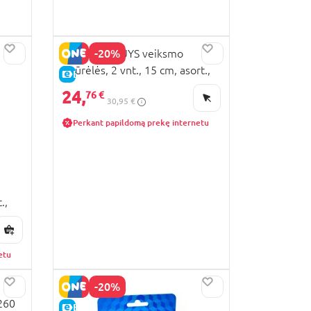
-20%
STUMBLE GUYS veiksmo
figūrėlės, 2 vnt., 15 cm, asort.,
E-KAINA
asort., SG6315M
24,
76 €
30,95 €
Perkant papildomą prekę internetu
.,
etu
-20%
7260
E-KAINA