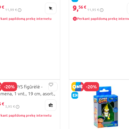
9,
9 €
56 €
11,99 €
11,95 €
rkant papildomą prekę internetu
Perkant papildomą prekę intern
-20%
-20%
BLE GUYS figūrėlė -
gmena, 1 vnt., 19 cm, asort.,
KAINA
E-KAINA
309M
6 €
5,95 €
rkant papildomą prekę internetu