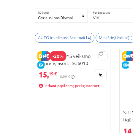
Rūšiuoti
Parduotuvės
Geriausi pasiūlymai
Visi
AUTO ir veiksmo žaidimai
(
14
)
Minkštieji žaislai
(
1
)
-20%
STUMBLE GUYS veiksmo
figurėlė, asort., SG6010
E-KAINA
E-
15,
19 €
18,99 €
Perkant papildomą prekę internetu
STU
figūr
SG6
14