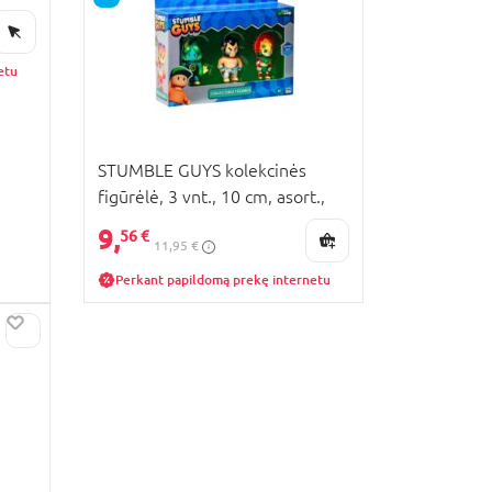
etu
STUMBLE GUYS kolekcinės
figūrėlė, 3 vnt., 10 cm, asort.,
SG2321M
9,
56 €
11,95 €
Perkant papildomą prekę internetu