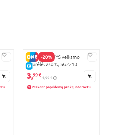
-20%
STUMBLE GUYS veiksmo
figurėlė, asort., SG2210
E-KAINA
3,
99 €
4,99 €
etu
Perkant papildomą prekę internetu