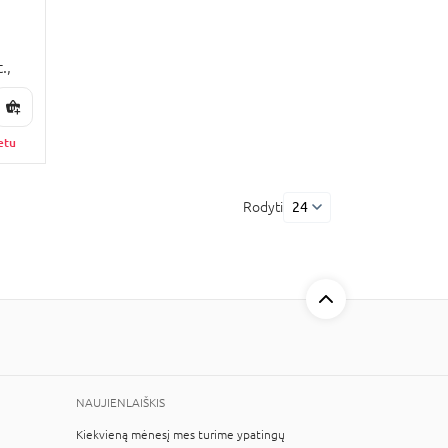
.,
etu
Rodyti
24
NAUJIENLAIŠKIS
Kiekvieną mėnesį mes turime ypatingų