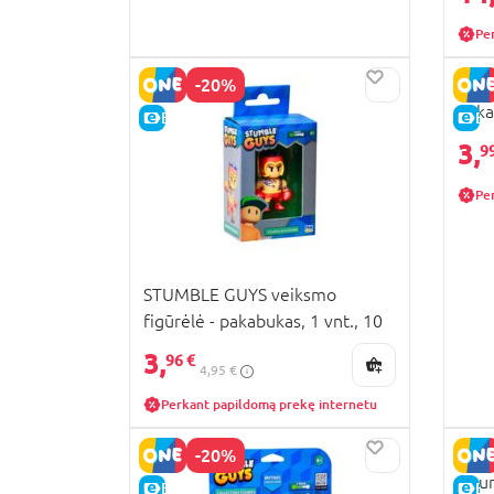
Pe
-20%
STU
paka
E-KAINA
E-
3,
9
Pe
STUMBLE GUYS veiksmo
figūrėlė - pakabukas, 1 vnt., 10
cm, asort., SG8312M
3,
96 €
4,95 €
Perkant papildomą prekę internetu
-20%
STU
figu
E-KAINA
E-