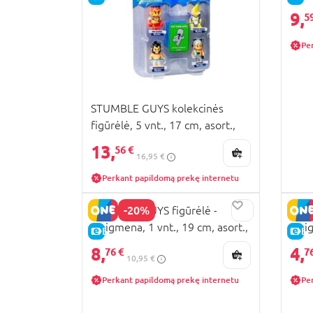
9,
5
Pe
STUMBLE GUYS kolekcinės
figūrėlė, 5 vnt., 17 cm, asort.,
SG2340M
13,
56 €
16,95 €
Perkant papildomą prekę internetu
-20%
STUMBLE GUYS figūrėlė -
STUM
staigmena, 1 vnt., 19 cm, asort.,
stai
E-KAINA
E-
SG9210
SG2
8,
4,
76 €
7
10,95 €
Perkant papildomą prekę internetu
Pe