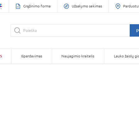
Grąžinimo forma
Užsakymo sekimas
Parduotu
P
S
Išpardavimas
Naujagimio kraitelis
Lauko žaislų gi