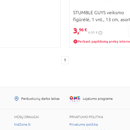
STUMBLE GUYS veiksmo
figūrėlė, 1 vnt., 13 cm, asort
SG2312M
3,
96 €
4,95 €
Perkant papildomą prekę intern
1
Parduotuvių darbo laikas
Lojalumo programa
MŪSŲ DRAUGAI
PRIVATUMO POLITIKA
KidZone.lt
Privatumo politika