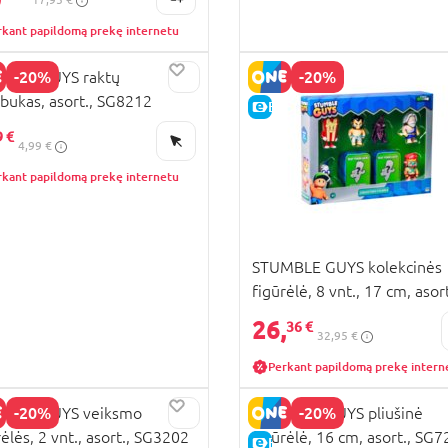
rkant papildomą prekę internetu
-20%
-20%
MBLE GUYS raktų
bukas, asort., SG8212
KAINA
E-KAINA
9 €
4,99 €
rkant papildomą prekę internetu
STUMBLE GUYS kolekcinės
figūrėlė, 8 vnt., 17 cm, asort
SG2370M
26,
36 €
32,95 €
Perkant papildomą prekę intern
-20%
-20%
MBLE GUYS veiksmo
STUMBLE GUYS pliušinė
rėlės, 2 vnt., asort., SG3202
figūrėlė, 16 cm, asort., SG
KAINA
E-KAINA