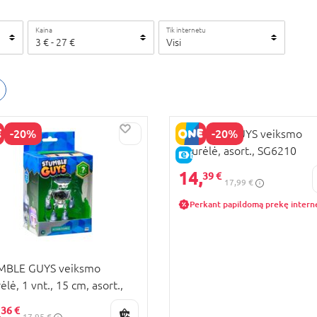
Kaina
Tik internetu
3
€
-
27
€
Visi
-20%
-20%
STUMBLE GUYS veiksmo
figurėlė, asort., SG6210
KAINA
E-KAINA
14,
39 €
17,99 €
Perkant papildomą prekę intern
MBLE GUYS veiksmo
ėlė, 1 vnt., 15 cm, asort.,
310M
,
36 €
17,95 €