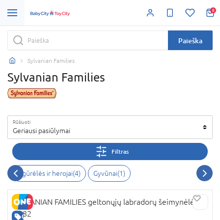
0
Paieška
Sylvanian Families
Sylvanian Families
Rūšiuoti
Geriausi pasiūlymai
Filtras
Figūrėlės ir herojai(4)
Gyvūnai(1)
SYLVANIAN FAMILIES geltonųjų labradorų šeimynėlė,
5182
GERA KAINA