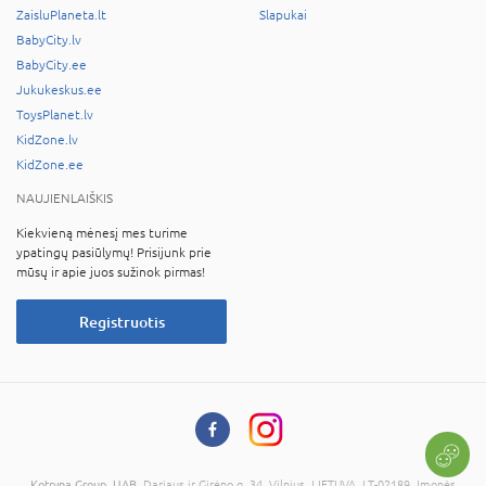
ZaisluPlaneta.lt
Slapukai
BabyCity.lv
BabyCity.ee
Jukukeskus.ee
ToysPlanet.lv
KidZone.lv
KidZone.ee
NAUJIENLAIŠKIS
Kiekvieną mėnesį mes turime
ypatingų pasiūlymų! Prisijunk prie
mūsų ir apie juos sužinok pirmas!
Registruotis
Kotryna Group, UAB
, Dariaus ir Girėno g. 34, Vilnius, LIETUVA, LT-02189, Įmonės