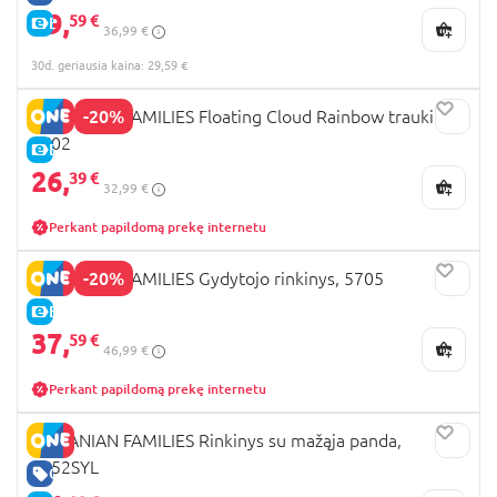
29,
59 €
E-KAINA
36,99 €
30d. geriausia kaina: 29,59 €
-20%
SYLVANIAN FAMILIES Floating Cloud Rainbow traukinys,
5702
E-KAINA
26,
39 €
32,99 €
Perkant papildomą prekę internetu
-20%
SYLVANIAN FAMILIES Gydytojo rinkinys, 5705
E-KAINA
37,
59 €
46,99 €
Perkant papildomą prekę internetu
SYLVANIAN FAMILIES Rinkinys su mažąja panda,
5652SYL
GERA KAINA