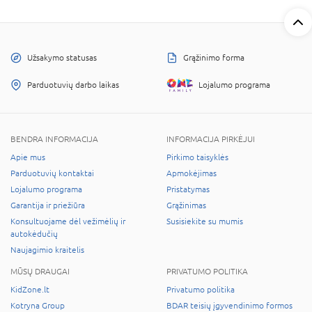
Užsakymo statusas
Grąžinimo forma
Parduotuvių darbo laikas
Lojalumo programa
BENDRA INFORMACIJA
INFORMACIJA PIRKĖJUI
Apie mus
Pirkimo taisyklės
Parduotuvių kontaktai
Apmokėjimas
Lojalumo programa
Pristatymas
Garantija ir priežiūra
Grąžinimas
Konsultuojame dėl vežimėlių ir
Susisiekite su mumis
autokėdučių
Naujagimio kraitelis
MŪSŲ DRAUGAI
PRIVATUMO POLITIKA
KidZone.lt
Privatumo politika
Kotryna Group
BDAR teisių įgyvendinimo formos