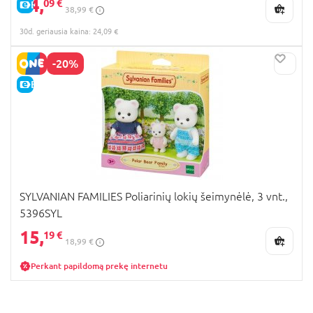
24,
09 €
E-KAINA
38,99 €
30d. geriausia kaina: 24,09 €
-20%
E-KAINA
SYLVANIAN FAMILIES Poliarinių lokių šeimynėlė, 3 vnt.,
5396SYL
15,
19 €
18,99 €
Perkant papildomą prekę internetu