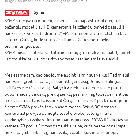
saugos, sveikatos ir aplinkos apsaugos reikalavimus.
Syma
SYMA siūlo įvairių modelių dronus – nuo paprastų mokomųjų iki
pažangių modelių su HD kameromis, leidžiančių tyrinėti pasaulį iš
paukščio skrydžio. Be dronų, SYMA asortimente yra nuotoliniu būdu
valdomų žaislų, kurie suteikia vaikams džiaugsmo ir lavina jų
techninius įgūdžius.
SYMA misija – suteikti vartotojams smagią ir įtraukiančią patirtį, todėl
jų produktai puikiai tinka dovanoms ar kasdieniam laisvalaikiui.
Mes esame tam, kad padėtume auginti laimingus vaikus! Tad mielai
padėsime greitai ir patogiai išsirinkti geriausią, Jums reikalingos
vaikiškos prekės variantą.
Babycity
prekių kataloge rasite platų
populiariausių vaikiškų prekių ženklų pasirinkimą, todėl perkant pas
mus visada rasite iš ko išsirinkti! Čia galite rinktis iš patikimo ir gerai
žinomo
SYMA
prekės ženklo asortimento.
SYMA RC dronas su
kamera, Z3 pro
- jau pamėgta tėvelių prekė, palengvinanti
kasdienybę su vaikais. Jus dominantis pirkinys -
SYMA RC dronas su
kamera, Z3 pro
- siūlomas patrauklia kaina, kuris neabejotinai taps
puikiu pagalbininku auginant vaiką. Apsilankius internetinėje ar