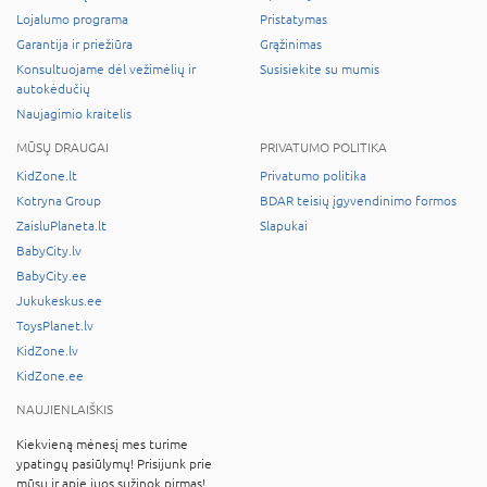
Lojalumo programa
Pristatymas
Garantija ir priežiūra
Grąžinimas
Konsultuojame dėl vežimėlių ir
Susisiekite su mumis
autokėdučių
Naujagimio kraitelis
MŪSŲ DRAUGAI
PRIVATUMO POLITIKA
KidZone.lt
Privatumo politika
Kotryna Group
BDAR teisių įgyvendinimo formos
ZaisluPlaneta.lt
Slapukai
BabyCity.lv
BabyCity.ee
Jukukeskus.ee
ToysPlanet.lv
KidZone.lv
KidZone.ee
NAUJIENLAIŠKIS
Kiekvieną mėnesį mes turime
ypatingų pasiūlymų! Prisijunk prie
mūsų ir apie juos sužinok pirmas!