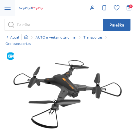
0
Paieška
Atgal
AUTO ir veiksmo žaidimai
Transportas
Oro transportas
E-KAINA