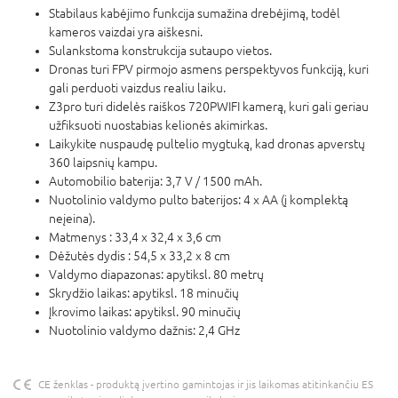
Stabilaus kabėjimo funkcija sumažina drebėjimą, todėl
kameros vaizdai yra aiškesni.
Sulankstoma konstrukcija sutaupo vietos.
Dronas turi FPV pirmojo asmens perspektyvos funkciją, kuri
gali perduoti vaizdus realiu laiku.
Z3pro turi didelės raiškos 720PWIFI kamerą, kuri gali geriau
užfiksuoti nuostabias kelionės akimirkas.
Laikykite nuspaudę pultelio mygtuką, kad dronas apverstų
360 laipsnių kampu.
Automobilio baterija: 3,7 V / 1500 mAh.
Nuotolinio valdymo pulto baterijos: 4 x AA (į komplektą
neįeina).
Matmenys : 33,4 x 32,4 x 3,6 cm
Dėžutės dydis : 54,5 x 33,2 x 8 cm
Valdymo diapazonas: apytiksl. 80 metrų
Skrydžio laikas: apytiksl. 18 minučių
Įkrovimo laikas: apytiksl. 90 minučių
Nuotolinio valdymo dažnis: 2,4 GHz
CE ženklas - produktą įvertino gamintojas ir jis laikomas atitinkančiu ES