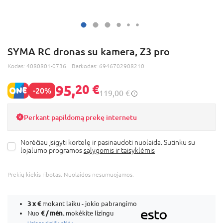
SYMA RC dronas su kamera, Z3 pro
Kodas:
4080801-0736
Barkodas:
6946702908210
95,
20 €
-20%
119,00 €
Perkant papildomą prekę internetu
Norėčiau įsigyti kortelę ir pasinaudoti nuolaida. Sutinku su
lojalumo programos
sąlygomis ir taisyklėmis
Prekių kiekis ribotas. Nuolaidos nesumuojamos.
3 x
€
mokant laiku - jokio pabrangimo
€ / mėn.
Nuo
mokėkite lizingu
Lizingo skaičiuoklė >