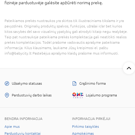
fizinėje parduotuvėje galėsite apžiūrėti norimą prekę.
Pateikiamos prekės nuotraukos yra skirtos tik iliustraciniams tikslams ir yra
pavyzdinės. Originalių produktų spalvos, funkcijos, užrašai ir/ar bet kurios
kitos savybės dėl savo vizualinių ypatybių gali atrodyti kitaip negu realybėje.
Taip pat nuotraukoje pateikiama prekės komplektacija gali neatitikti realios
prekės komplektacijos. Todėl prašome vadovautis aprašyme pateikiama
informacija. Kilus klausimams, laukiame Jūsų kreipimosi el. paštu
info@babycity.lt Pastebėjus aprašymo klaidų prašome mus informuoti.
Užsakymo statusas
Grąžinimo forma
Parduotuvių darbo laikas
Lojalumo programa
BENDRA INFORMACIJA
INFORMACIJA PIRKĖJUI
Apie mus
Pirkimo taisyklės
Parduotuvių kontaktai
Apmokėjimas