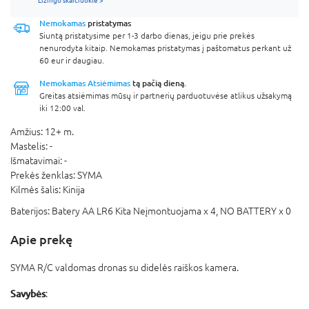
Nemokamas
pristatymas
Siuntą pristatysime per 1-3 darbo dienas, jeigu prie prekės
nenurodyta kitaip. Nemokamas pristatymas į paštomatus perkant už
60 eur ir daugiau.
Nemokamas Atsiėmimas
tą pačią dieną.
Greitas atsiėmimas mūsų ir partnerių parduotuvėse atlikus užsakymą
iki 12:00 val.
Amžius:
12+ m.
Mastelis:
-
Išmatavimai:
-
Prekės ženklas:
SYMA
Kilmės šalis:
Kinija
Baterijos:
Batery AA LR6 Kita Neįmontuojama x 4,
NO BATTERY x 0
Apie prekę
SYMA R/C valdomas dronas su didelės raiškos kamera.
Savybės
: