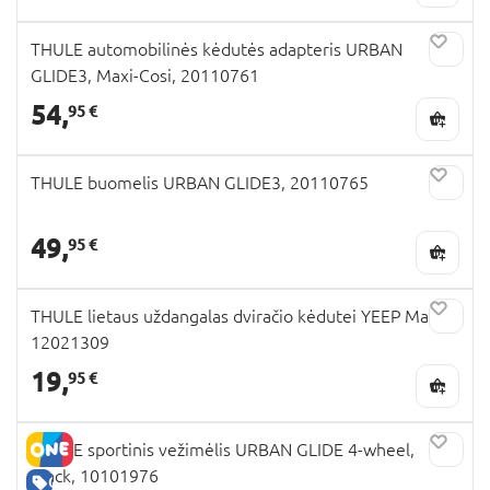
THULE automobilinės kėdutės adapteris URBAN
GLIDE3, Maxi-Cosi, 20110761
54,
95 €
THULE buomelis URBAN GLIDE3, 20110765
49,
95 €
THULE lietaus uždangalas dviračio kėdutei YEEP Maxi,
12021309
19,
95 €
THULE sportinis vežimėlis URBAN GLIDE 4-wheel,
Black, 10101976
GERA KAINA