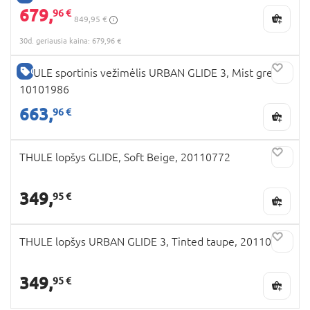
679,
96 €
849,95 €
30d. geriausia kaina: 679,96 €
GERA KAINA
THULE sportinis vežimėlis URBAN GLIDE 3, Mist green,
10101986
663,
96 €
THULE lopšys GLIDE, Soft Beige, 20110772
349,
95 €
THULE lopšys URBAN GLIDE 3, Tinted taupe, 20110777
349,
95 €