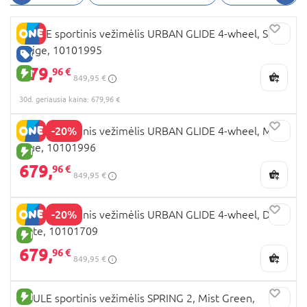
THULE sportinis vežimėlis URBAN GLIDE 4-wheel, Soft
Beige, 10101995
GERA KAINA
679,
96 €
NAUJA PREKĖ
849,95 €
30d. geriausia kaina: 679,96 €
-20%
THULE sportinis vežimėlis URBAN GLIDE 4-wheel, Mid
Blue, 10101996
NAUJA PREKĖ
679,
96 €
849,95 €
-20%
THULE sportinis vežimėlis URBAN GLIDE 4-wheel, Dark
Slate, 10101709
NAUJA PREKĖ
679,
96 €
849,95 €
NAUJA PREKĖ
THULE sportinis vežimėlis SPRING 2, Mist Green,