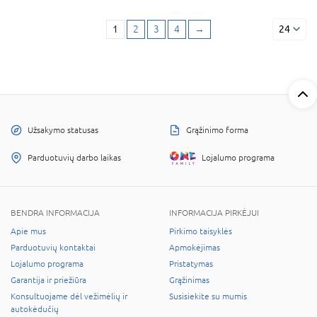
1
2
3
4
→
24
Užsakymo statusas
Grąžinimo forma
Parduotuvių darbo laikas
Lojalumo programa
BENDRA INFORMACIJA
INFORMACIJA PIRKĖJUI
Apie mus
Pirkimo taisyklės
Parduotuvių kontaktai
Apmokėjimas
Lojalumo programa
Pristatymas
Garantija ir priežiūra
Grąžinimas
Konsultuojame dėl vežimėlių ir
Susisiekite su mumis
autokėdučių