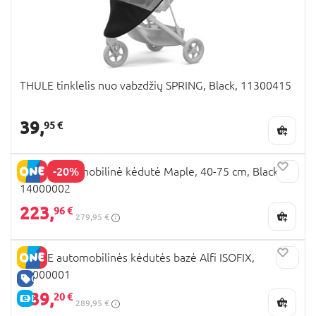
THULE tinklelis nuo vabzdžių SPRING, Black, 11300415
39,
95 €
-20%
THULE automobilinė kėdutė Maple, 40-75 cm, Black,
14000002
223,
96 €
279,95 €
THULE automobilinės kėdutės bazė Alfi ISOFIX,
14000001
GERA KAINA
239,
20 €
E-KAINA
289,95 €