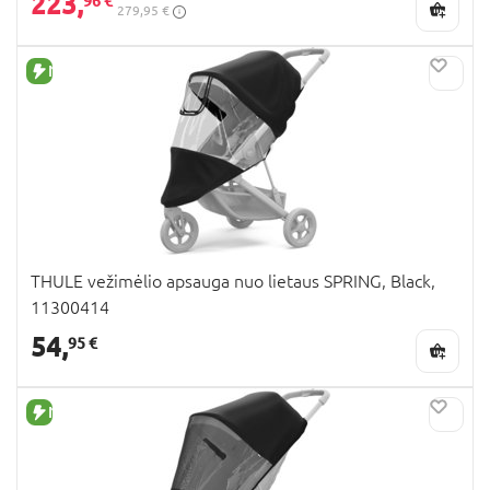
223,
96 €
279,95 €
NAUJA PREKĖ
THULE vežimėlio apsauga nuo lietaus SPRING, Black,
11300414
54,
95 €
NAUJA PREKĖ