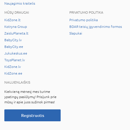
Naujagimio kraitelis
MŪSŲ DRAUGAI
PRIVATUMO POLITIKA
KidZone.lt
Privatumo politika
Kotryna Group
BDAR teisių įgyvendinimo formos
ZaisluPlaneta.lt
Slapukai
BabyCity.lv
BabyCity.ee
Jukukeskus.ee
ToysPlanet.lv
KidZone.lv
KidZone.ee
NAUJIENLAIŠKIS
Kiekvieną mėnesį mes turime
ypatingų pasiūlymų! Prisijunk prie
mūsų ir apie juos sužinok pirmas!
Registruotis