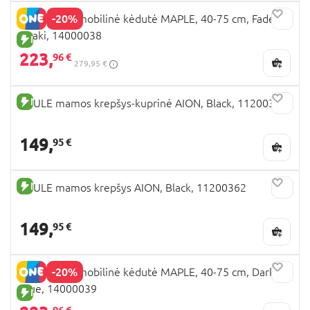
-20%
THULE automobilinė kėdutė MAPLE, 40-75 cm, Faded
Khaki, 14000038
NAUJA PREKĖ
223,
96 €
279,95 €
NAUJA PREKĖ
THULE mamos krepšys-kuprinė AION, Black, 11200361
149,
95 €
NAUJA PREKĖ
THULE mamos krepšys AION, Black, 11200362
149,
95 €
-20%
THULE automobilinė kėdutė MAPLE, 40-75 cm, Darkest
Blue, 14000039
NAUJA PREKĖ