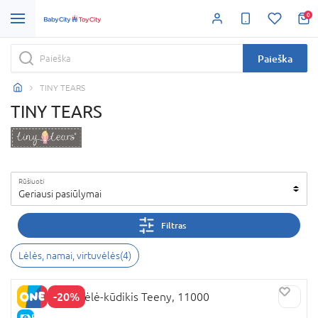
0
Paieška
TINY TEARS
TINY TEARS
Rūšiuoti
Geriausi pasiūlymai
Filtras
Lėlės, namai, virtuvėlės
(
4
)
-20%
TINY TEARS lėlė-kūdikis Teeny, 11000
E-KAINA