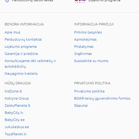
Parduotuvių darbo laikas
Lojalumo programa
BENDRA INFORMACIJA
INFORMACIJA PIRKĖJUI
Apie mus
Pirkimo taisyklės
Parduotuvių kontaktai
Apmokėjimas
Lojalumo programa
Pristatymas
Garantija ir priežiūra
Grąžinimas
Konsultuojame dėl vežimėlių ir
Susisiekite su mumis
autokėdučių
Naujagimio kraitelis
MŪSŲ DRAUGAI
PRIVATUMO POLITIKA
KidZone.lt
Privatumo politika
Kotryna Group
BDAR teisių įgyvendinimo formos
ZaisluPlaneta.lt
Slapukai
BabyCity.lv
BabyCity.ee
Jukukeskus.ee
ToysPlanet.lv