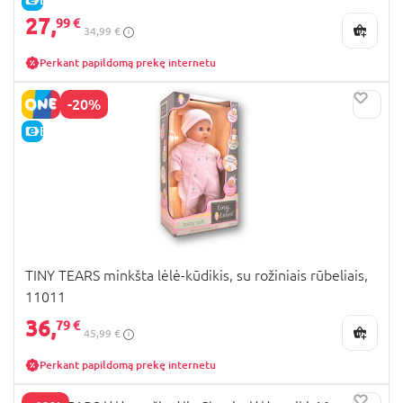
27,
99 €
34,99 €
Perkant papildomą prekę internetu
-20%
E-KAINA
TINY TEARS minkšta lėlė-kūdikis, su rožiniais rūbeliais,
11011
36,
79 €
45,99 €
Perkant papildomą prekę internetu