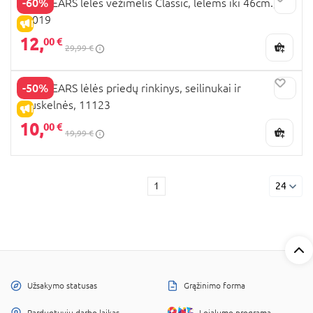
-60%
TINY TEARS lėlės vežimėlis Classic, lėlėms iki 46cm.,
11019
IŠPARDAVIMAS
12,
00 €
29,99 €
-50%
TINY TEARS lėlės priedų rinkinys, seilinukai ir
sauskelnės, 11123
IŠPARDAVIMAS
10,
00 €
19,99 €
1
24
Užsakymo statusas
Grąžinimo forma