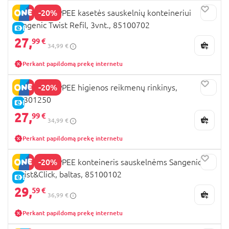
-20%
TOMMEE TIPPEE kasetės sauskelnių konteineriui
Sangenic Twist Refil, 3vnt., 85100702
E-KAINA
27,
99 €
34,99 €
Perkant papildomą prekę internetu
-20%
TOMMEE TIPPEE higienos reikmenų rinkinys,
42301250
E-KAINA
27,
99 €
34,99 €
Perkant papildomą prekę internetu
-20%
TOMMEE TIPPEE konteineris sauskelnėms Sangenic
Twist&Click, baltas, 85100102
E-KAINA
29,
59 €
36,99 €
Perkant papildomą prekę internetu