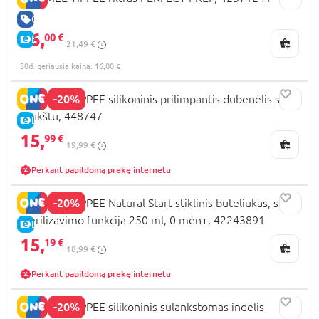
GERA KAINA
16,
00 €
E-KAINA
21,49 €
30d. geriausia kaina: 16,00 €
-20%
TOMMEE TIPPEE silikoninis prilimpantis dubenėlis su
šaukštu, 448747
E-KAINA
15,
99 €
19,99 €
Perkant papildomą prekę internetu
-20%
TOMMEE TIPPEE Natural Start stiklinis buteliukas, su
sterilizavimo funkcija 250 ml, 0 mėn+, 42243891
E-KAINA
15,
19 €
18,99 €
Perkant papildomą prekę internetu
-20%
TOMMEE TIPPEE silikoninis sulankstomas indelis