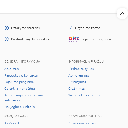
Užsakymo statusas
Grąžinimo forma
Parduotuvių darbo laikas
Lojalumo programa
BENDRA INFORMACIJA
INFORMACIJA PIRKĖJUI
Apie mus
Pirkimo taisyklės
Parduotuvių kontaktai
Apmokėjimas
Lojalumo programa
Pristatymas
Garantija ir priežiūra
Grąžinimas
Konsultuojame dėl vežimėlių ir
Susisiekite su mumis
autokėdučių
Naujagimio kraitelis
MŪSŲ DRAUGAI
PRIVATUMO POLITIKA
KidZone.lt
Privatumo politika