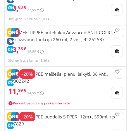
42271820
13,
83 €
E-KAINA
22,99 €
30d. geriausia kaina: 13,83 €
TOMMEE TIPPEE buteliukai Advanced ANTI-COLIC, su
sterilizavimo funkcija 260 ml, 2 vnt., 42252587
GERA KAINA
13,
36 €
E-KAINA
19,99 €
30d. geriausia kaina: 13,36 €
-20%
TOMMEE TIPPEE maišeliai pienui laikyti, 36 vnt.,
42302242
E-KAINA
11,
99 €
14,99 €
Perkant papildomą prekę internetu
-20%
TOMMEE TIPPEE puodelis SIPPER, 12m+, 390ml, red,
447829
E-KAINA