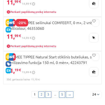
11,
99 €
14,99 €
Perkant papildomą prekę internetu
-20%
TOMMEE TIPPEE seilinukai COMFEEFIT, 0 m+, 2 vnt.,
multicolour, 46353060
E-KAINA
11,
99 €
14,99 €
Perkant papildomą prekę internetu
TOMMEE TIPPEE Natural Start stiklinis buteliukas, su
sterilizavimo funkcija 150 ml, 0 mėn+, 42243791
GERA KAINA
11,
19 €
E-KAINA
15,99 €
30d. geriausia kaina: 11,19 €
1
2
3
...
5
→
24