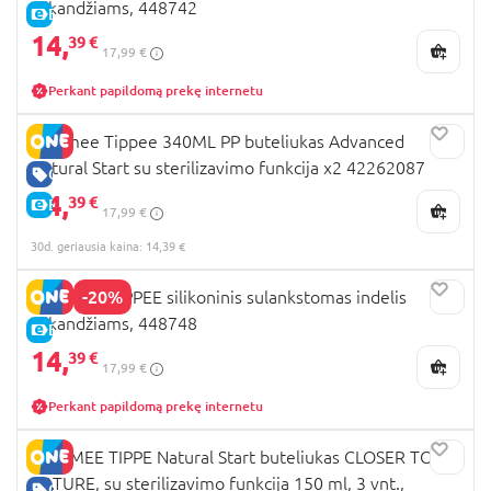
užkandžiams, 448742
E-KAINA
14,
39 €
17,99 €
Perkant papildomą prekę internetu
Tommee Tippee 340ML PP buteliukas Advanced
Natural Start su sterilizavimo funkcija x2 42262087
GERA KAINA
14,
39 €
E-KAINA
17,99 €
30d. geriausia kaina: 14,39 €
-20%
TOMMEE TIPPEE silikoninis sulankstomas indelis
užkandžiams, 448748
E-KAINA
14,
39 €
17,99 €
Perkant papildomą prekę internetu
TOMMEE TIPPE Natural Start buteliukas CLOSER TO
NATURE, su sterilizavimo funkcija 150 ml, 3 vnt.,
GERA KAINA