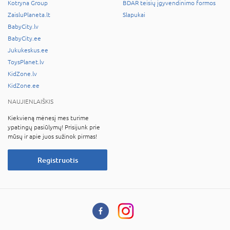
Kotryna Group
BDAR teisių įgyvendinimo formos
ZaisluPlaneta.lt
Slapukai
BabyCity.lv
BabyCity.ee
Jukukeskus.ee
ToysPlanet.lv
KidZone.lv
KidZone.ee
NAUJIENLAIŠKIS
Kiekvieną mėnesį mes turime
ypatingų pasiūlymų! Prisijunk prie
mūsų ir apie juos sužinok pirmas!
Registruotis