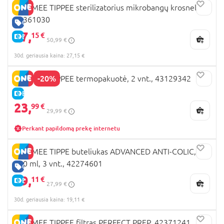
TOMMEE TIPPEE sterilizatorius mikrobangų krosnelei,
42361030
GERA KAINA
27,
15 €
E-KAINA
50,99 €
30d. geriausia kaina: 27,15 €
-20%
TOMMEE TIPPEE termopakuotė, 2 vnt., 43129342
E-KAINA
23,
99 €
29,99 €
Perkant papildomą prekę internetu
TOMMEE TIPPE buteliukas ADVANCED ANTI-COLIC,
260 ml, 3 vnt., 42274601
GERA KAINA
19,
11 €
E-KAINA
27,99 €
30d. geriausia kaina: 19,11 €
TOMMEE TIPPEE filtras PERFECT PREP, 42371241