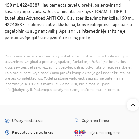
150 ml, 42240587
- jau pamėgta tėvelių prekė, palengvinanti
kasdienybę su vaikais. Jus dominantis pirkinys -
TOMMEE TIPPEE
buteliukas Advanced ANTI-COLIC su sterilizavimo funkcija, 150 ml,
42240587
- siūlomas patrauklia kaina, kuris neabejotinai taps puikiu
pagalbininku auginant vaiką. Apsilankius internetinėje ar fizinėje
parduotuvėje galėsite apžiūrėti norimą prekę.
Pateikiamos prekės nuotraukos yra skirtos tik iliustraciniams tikslams ir yra
pavyzdinės. Originalių produktų spalvos, funkcijos, užrašai ir/ar bet kurios
kitos savybės dėl savo vizualinių ypatybių gali atrodyti kitaip negu realybėje.
Taip pat nuotraukoje pateikiama prekės komplektacija gali neatitikti realios
prekės komplektacijos. Todėl prašome vadovautis aprašyme pateikiama
informacija. Kilus klausimams, laukiame Jūsų kreipimosi el. paštu
info@babycity.lt Pastebėjus aprašymo klaidų prašome mus informuoti.
Užsakymo statusas
Grąžinimo forma
Parduotuvių darbo laikas
Lojalumo programa