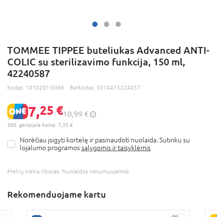
TOMMEE TIPPEE buteliukas Advanced ANTI-
COLIC su sterilizavimo funkcija, 150 ml,
42240587
Kodas:
1010201-0086
Barkodas:
5010415224057
7,
25 €
10,99 €
30d. geriausia kaina: 7,25 €
Norėčiau įsigyti kortelę ir pasinaudoti nuolaida. Sutinku su
lojalumo programos
sąlygomis ir taisyklėmis
Prekių kiekis ribotas. Nuolaidos nesumuojamos.
Rekomenduojame kartu