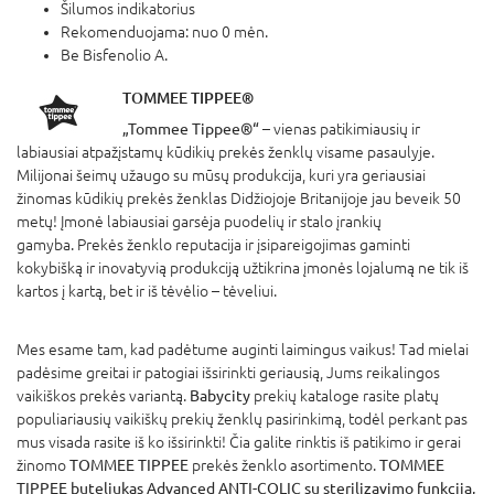
Šilumos indikatorius
Rekomenduojama: nuo 0 mėn.
Be Bisfenolio A.
TOMMEE TIPPEE®
„Tommee Tippee®“
– vienas patikimiausių ir
labiausiai atpažįstamų kūdikių prekės ženklų visame pasaulyje.
Milijonai šeimų užaugo su mūsų produkcija, kuri yra geriausiai
žinomas kūdikių prekės ženklas Didžiojoje Britanijoje jau beveik 50
metų! Įmonė labiausiai garsėja puodelių ir stalo įrankių
gamyba. Prekės ženklo reputacija ir įsipareigojimas gaminti
kokybišką ir inovatyvią produkciją užtikrina įmonės lojalumą ne tik iš
kartos į kartą, bet ir iš tėvėlio – tėveliui.
Mes esame tam, kad padėtume auginti laimingus vaikus! Tad mielai
padėsime greitai ir patogiai išsirinkti geriausią, Jums reikalingos
vaikiškos prekės variantą.
Babycity
prekių kataloge rasite platų
populiariausių vaikiškų prekių ženklų pasirinkimą, todėl perkant pas
mus visada rasite iš ko išsirinkti! Čia galite rinktis iš patikimo ir gerai
žinomo
TOMMEE TIPPEE
prekės ženklo asortimento.
TOMMEE
TIPPEE buteliukas Advanced ANTI-COLIC su sterilizavimo funkcija,