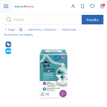
0
Paieška
Atgal
Maitinimui ir žindymui
Maitinimas
Buteliukai nuo dieglių
GERA KAINA
E-KAINA