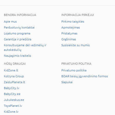
BENDRA INFORMACIJA
INFORMACIJA PIRKĖJUI
Apie mus
Pirkimo taisyklės
Parduotuvių kontaktai
Apmokėjimas
Lojalumo programa
Pristatymas
Garantija ir priežiūra
Grąžinimas
Konsultuojame dėl vežimėlių ir
Susisiekite su mumis
autokėdučių
Naujagimio kraitelis
MŪSŲ DRAUGAI
PRIVATUMO POLITIKA
KidZone.lt
Privatumo politika
Kotryna Group
BDAR teisių įgyvendinimo formos
ZaisluPlaneta.lt
Slapukai
BabyCity.lv
BabyCity.ee
Jukukeskus.ee
ToysPlanet.lv
KidZone.lv