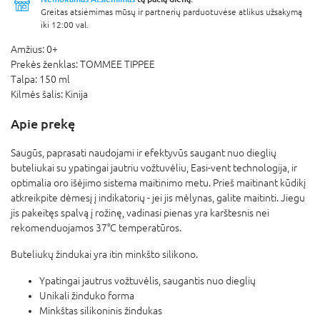
Greitas atsiėmimas mūsų ir partnerių parduotuvėse atlikus užsakymą
iki 12:00 val.
Amžius:
0+
Prekės ženklas:
TOMMEE TIPPEE
Talpa:
150 ml
Kilmės šalis:
Kinija
Apie prekę
Saugūs, paprasati naudojami ir efektyvūs saugant nuo dieglių
buteliukai su ypatingai jautriu vožtuvėliu, Easi-vent technologija, ir
optimalia oro išėjimo sistema maitinimo metu. Prieš maitinant kūdikį
atkreikpite dėmesį į indikatorių - jei jis mėlynas, galite maitinti. Jiegu
jis pakeitęs spalvą į rožinę, vadinasi pienas yra karštesnis nei
rekomenduojamos 37°C temperatūros.
Buteliukų žindukai yra itin minkšto silikono.
Ypatingai jautrus vožtuvėlis, saugantis nuo dieglių
Unikali žinduko forma
Minkštas silikoninis žindukas