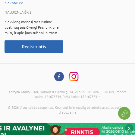
KidZone.ee
NAUJIENLAIŠKIS
Kiekvieną mėnesį mes turime
ypatingų pasiūlymų! Prisijunk prie
mūsų ir apie juos sužinok pirmas!
Registruotis
Kotryna Group, UAB
, Dariaus ir Girėno g. 34, Vilnius, LIETUVA, LT-02189, Įmonės
kodas: 121673734, PVM kodas: LT216737314
© 2026 Visos teisės saugomos. Kopijuoti informaciją be administracijos sutikimo
draudžiama
X
Į krepšelį