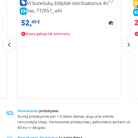
GERA KAINA
LOVI buteliukų šildyklė-sterilizatorius 4in1,
L
baltas, 77/051_whi
G
E-KAINA
2
52,
49 €
Kaina galioja tik internetu
Nemokamas
pristatymas
Siuntą pristatysime per 1-3 darbo dienas, jeigu prie prekės
nenurodyta kitaip. Nemokamas pristatymas į paštomatus perkant už
60 eur ir daugiau.
Nemokamas Atsiėmimas
tą pačią dieną.