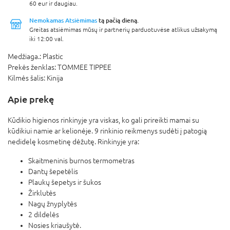
60 eur ir daugiau.
Nemokamas Atsiėmimas
tą pačią dieną.
Greitas atsiėmimas mūsų ir partnerių parduotuvėse atlikus užsakymą
iki 12:00 val.
Medžiaga.:
Plastic
Prekės ženklas:
TOMMEE TIPPEE
Kilmės šalis:
Kinija
Apie prekę
Kūdikio higienos rinkinyje yra viskas, ko gali prireikti mamai su
kūdikiui namie ar kelionėje. 9 rinkinio reikmenys sudėti į patogią
nedidelę kosmetinę dėžutę. Rinkinyje yra:
Skaitmeninis burnos termometras
Dantų šepetėlis
Plaukų šepetys ir šukos
Žirklutės
Nagų žnyplytės
2 dildelės
Nosies kriaušytė.