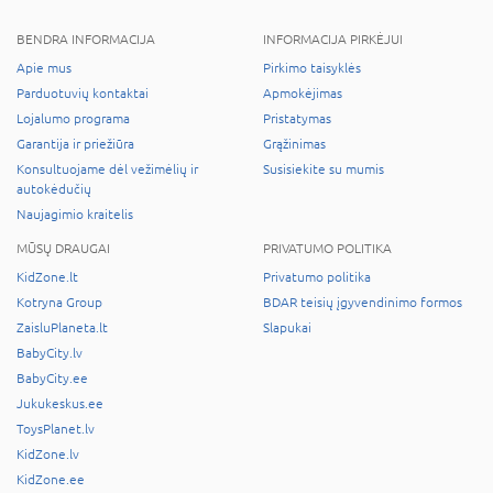
BENDRA INFORMACIJA
INFORMACIJA PIRKĖJUI
Apie mus
Pirkimo taisyklės
Parduotuvių kontaktai
Apmokėjimas
Lojalumo programa
Pristatymas
Garantija ir priežiūra
Grąžinimas
Konsultuojame dėl vežimėlių ir
Susisiekite su mumis
autokėdučių
Naujagimio kraitelis
MŪSŲ DRAUGAI
PRIVATUMO POLITIKA
KidZone.lt
Privatumo politika
Kotryna Group
BDAR teisių įgyvendinimo formos
ZaisluPlaneta.lt
Slapukai
BabyCity.lv
BabyCity.ee
Jukukeskus.ee
ToysPlanet.lv
KidZone.lv
KidZone.ee