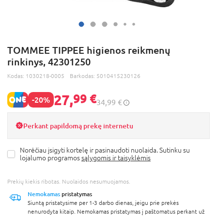
TOMMEE TIPPEE higienos reikmenų
rinkinys, 42301250
Kodas:
1030218-0005
Barkodas:
5010415230126
27,
99 €
-20%
34,99 €
Perkant papildomą prekę internetu
Norėčiau įsigyti kortelę ir pasinaudoti nuolaida. Sutinku su
lojalumo programos
sąlygomis ir taisyklėmis
Prekių kiekis ribotas. Nuolaidos nesumuojamos.
Nemokamas
pristatymas
Siuntą pristatysime per 1-3 darbo dienas, jeigu prie prekės
nenurodyta kitaip. Nemokamas pristatymas į paštomatus perkant už