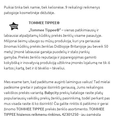
Puikiai tinka tiek namie, tiek kelionėse. 9 reikalingi reikmenys
patogioje kosmetinėje dėžutėje.
TOMMEE TIPPEE®
„Tommee Tippee®“
– vienas patikimiausių ir
labiausiai atpažįstamų kūdikių prekės ženklų visame pasaulyje.
Milijonai šeimų užaugo su mūsų produkcija, kuri yra geriausiai
žinomas kūdikių prekės ženklas Didžiojoje Britanijoje jau beveik 50
metų! Įmonė labiausiai garsėja puodelių ir stalo įrankių
gamyba. Prekės ženklo reputacija ir įsipareigojimas gaminti
kokybišką ir inovatyvią produkciją užtikrina įmonės lojalumą ne tik iš
kartos į kartą, bet ir iš tėvėlio – tėveliui.
Mes esame tam, kad padėtume auginti laimingus vaikus! Tad mielai
padėsime greitai ir patogiai išsirinkti geriausią, Jums reikalingos
vaikiškos prekės variantą.
Babycity
prekių kataloge rasite platų
populiariausių vaikiškų prekių ženklų pasirinkimą, todėl perkant pas
mus visada rasite iš ko išsirinkti! Čia galite rinktis iš patikimo ir gerai
žinomo
TOMMEE TIPPEE
prekės ženklo asortimento.
TOMMEE
TIPPEE higienos reikmenų rinkinys, 42301250
- jau pamėgta