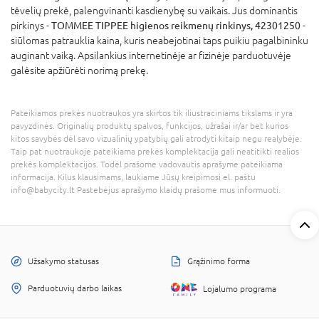
tėvelių prekė, palengvinanti kasdienybę su vaikais. Jus dominantis
pirkinys -
TOMMEE TIPPEE higienos reikmenų rinkinys, 42301250
-
siūlomas patrauklia kaina, kuris neabejotinai taps puikiu pagalbininku
auginant vaiką. Apsilankius internetinėje ar fizinėje parduotuvėje
galėsite apžiūrėti norimą prekę.
Pateikiamos prekės nuotraukos yra skirtos tik iliustraciniams tikslams ir yra
pavyzdinės. Originalių produktų spalvos, funkcijos, užrašai ir/ar bet kurios
kitos savybės dėl savo vizualinių ypatybių gali atrodyti kitaip negu realybėje.
Taip pat nuotraukoje pateikiama prekės komplektacija gali neatitikti realios
prekės komplektacijos. Todėl prašome vadovautis aprašyme pateikiama
informacija. Kilus klausimams, laukiame Jūsų kreipimosi el. paštu
info@babycity.lt Pastebėjus aprašymo klaidų prašome mus informuoti.
Užsakymo statusas
Grąžinimo forma
Parduotuvių darbo laikas
Lojalumo programa