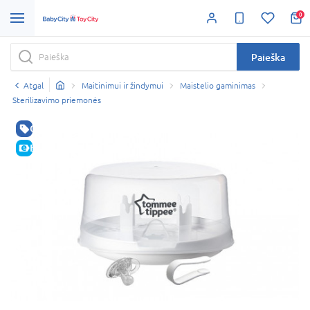
0
Paieška
Atgal
Maitinimui ir žindymui
Maistelio gaminimas
Sterilizavimo priemonės
GERA KAINA
E-KAINA