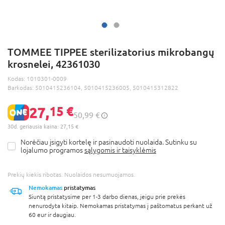
TOMMEE TIPPEE sterilizatorius mikrobangų
krosnelei, 42361030
Kodas:
1010301-0009
Barkodas:
5010415236104, 5010415236005, 5010415312822
27,
15 €
50,99 €
30d. geriausia kaina: 27,15 €
Norėčiau įsigyti kortelę ir pasinaudoti nuolaida. Sutinku su
lojalumo programos
sąlygomis ir taisyklėmis
Prekių kiekis ribotas. Nuolaidos nesumuojamos.
Nemokamas
pristatymas
Siuntą pristatysime per 1-3 darbo dienas, jeigu prie prekės
nenurodyta kitaip. Nemokamas pristatymas į paštomatus perkant už
60 eur ir daugiau.