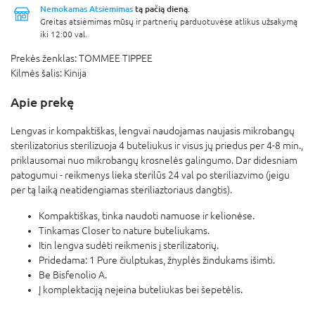
Nemokamas Atsiėmimas
tą pačią dieną.
Greitas atsiėmimas mūsų ir partnerių parduotuvėse atlikus užsakymą
iki 12:00 val.
Prekės ženklas:
TOMMEE TIPPEE
Kilmės šalis:
Kinija
Apie prekę
Lengvas ir kompaktiškas, lengvai naudojamas naujasis mikrobangų
sterilizatorius sterilizuoja 4 buteliukus ir visus jų priedus per 4-8 min.,
priklausomai nuo mikrobangų krosnelės galingumo. Dar didesniam
patogumui - reikmenys lieka sterilūs 24 val po steriliazvimo (jeigu
per tą laiką neatidengiamas steriliaztoriaus dangtis).
Kompaktiškas, tinka naudoti namuose ir kelionėse.
Tinkamas Closer to nature buteliukams.
Itin lengva sudėti reikmenis į sterilizatorių.
Pridedama: 1 Pure čiulptukas, žnyplės žindukams išimti.
Be Bisfenolio A.
Į komplektaciją neįeina buteliukas bei šepetėlis.