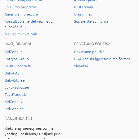
Lojalumo programa
Pristatymas
Garantija ir priežiūra
Grąžinimas
Konsultuojame dėl vežimėlių ir
Susisiekite su mumis
autokėdučių
Naujagimio kraitelis
MŪSŲ DRAUGAI
PRIVATUMO POLITIKA
KidZone.lt
Privatumo politika
Kotryna Group
BDAR teisių įgyvendinimo formos
ZaisluPlaneta.lt
Slapukai
BabyCity.lv
BabyCity.ee
Jukukeskus.ee
ToysPlanet.lv
KidZone.lv
KidZone.ee
NAUJIENLAIŠKIS
Kiekvieną mėnesį mes turime
ypatingų pasiūlymų! Prisijunk prie