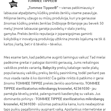
TOMMEE TIPPEE®
„Tommee Tippee®“
– vienas patikimiausių ir
labiausiai atpažįstamų kūdikių prekės ženklų visame pasaulyje.
Milijonai šeimų užaugo su mūsų produkcija, kuri yra geriausiai
žinomas kūdikių prekės ženklas Didžiojoje Britanijoje jau beveik 50
metų! Įmonė labiausiai garsėja puodelių ir stalo įrankių
gamyba. Prekės ženklo reputacija ir įsipareigojimas gaminti
kokybišką ir inovatyvią produkciją užtikrina įmonės lojalumą ne tik iš
kartos į kartą, bet ir iš tėvėlio – tėveliui.
Mes esame tam, kad padėtume auginti laimingus vaikus! Tad mielai
padėsime greitai ir patogiai išsirinkti geriausią, Jums reikalingos
vaikiškos prekės variantą.
Babycity
prekių kataloge rasite platų
populiariausių vaikiškų prekių ženklų pasirinkimą, todėl perkant pas
mus visada rasite iš ko išsirinkti! Čia galite rinktis iš patikimo ir gerai
žinomo
TOMMEE TIPPEE
prekės ženklo asortimento.
TOMMEE
TIPPEE sterilizatorius mikrobangų krosnelei, 42361030
- jau
pamėgta tėvelių prekė, palengvinanti kasdienybę su vaikais. Jus
dominantis pirkinys -
TOMMEE TIPPEE sterilizatorius mikrobangų
krosnelei, 42361030
- siūlomas patrauklia kaina, kuris neabejotinai
taps puikiu pagalbininku auginant vaiką. Apsilankius internetinėje ar