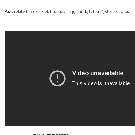
Pažiūrėkite filmuką, kiek buteliukų ir jų priedų telpa į šį sterilizatorių: