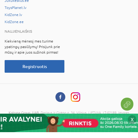
Jukukeskus.ee
ToysPlanet.lv
KidZone.lv
KidZone.ee
NAUJIENLAIŠKIS
Kiekvieną mėnesį mes turime
ypatingų pasiūlymų! Prisijunk prie
mūsų ir apie juos sužinok pirmas!
Registruotis
Kotryna Group, UAB
, Dariaus ir Girėno g. 34, Vilnius, LIETUVA, LT-02189, Įmonės
kodas: 121673734, PVM kodas: LT216737314
X
© 2026 Visos teisės saugomos. Kopijuoti informaciją be administracijos sutikimo
draudžiama