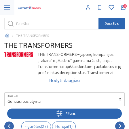
0
Paieška
THE TRANSFORMERS
THE TRANSFORMERS
THE TRANSFORMERS – japonų kompanijos
„Takara“ ir „Hasbro“ gaminama žaislų linija.
Transformeriai tipiškai skirstomi į autobotus ir jų
priešininkus deceptionistus. Transformeriai
robotai patiks visiems mašinų ir konstruktorių
Rodyti daugiau
gerbėjams.
Rūšiuoti
Geriausi pasiūlymai
Filtras
Figūrėlės(27)
Herojai(1)