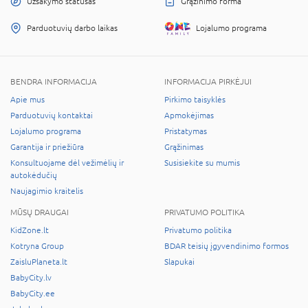
Užsakymo statusas
Grąžinimo forma
Parduotuvių darbo laikas
Lojalumo programa
BENDRA INFORMACIJA
INFORMACIJA PIRKĖJUI
Apie mus
Pirkimo taisyklės
Parduotuvių kontaktai
Apmokėjimas
Lojalumo programa
Pristatymas
Garantija ir priežiūra
Grąžinimas
Konsultuojame dėl vežimėlių ir
Susisiekite su mumis
autokėdučių
Naujagimio kraitelis
MŪSŲ DRAUGAI
PRIVATUMO POLITIKA
KidZone.lt
Privatumo politika
Kotryna Group
BDAR teisių įgyvendinimo formos
ZaisluPlaneta.lt
Slapukai
BabyCity.lv
BabyCity.ee