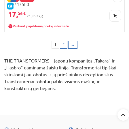
G07475L0
E-KAINA
17,
56 €
21,95 €
Perkant papildomą prekę internetu
1
2
→
THE TRANSFORMERS – japonų kompanijos „Takara“ ir
„Hasbro“ gaminama žaislų linija. Transformeriai tipiškai
skirstomi į autobotus ir jų priešininkus deceptionistus.
Transformeriai robotai patiks visiems mašinų ir
konstruktorių gerbėjams.