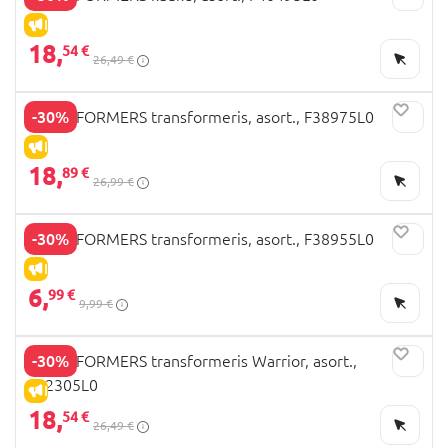
IŠPARDAVIMAS
18,
54 €
26,49 €
-30%
TRANSFORMERS transformeris, asort., F38975L0
IŠPARDAVIMAS
18,
89 €
26,99 €
-30%
TRANSFORMERS transformeris, asort., F38955L0
IŠPARDAVIMAS
6,
99 €
9,99 €
-30%
TRANSFORMERS transformeris Warrior, asort.,
F62305L0
IŠPARDAVIMAS
18,
54 €
26,49 €