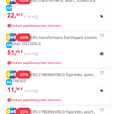
-20%
TRANSFORMERS transformeris, asort., E58835L6
E-KAINA
22,
36 €
27,95 €
Perkant papildomą prekę internetu
-20%
TRANSFORMERS transformeris Earthspark kovinis
vilkikas, G07505L0
E-KAINA
51,
96 €
64,95 €
Perkant papildomą prekę internetu
-20%
TRANSFORMERS CYBERWORLD figūrėlės, asort.,
G07465L0
E-KAINA
11,
96 €
14,95 €
Perkant papildomą prekę internetu
-20%
TRANSFORMERS CYBERWORLD figūrėlės, asort.,