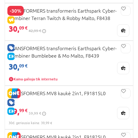
-30%
TRANSFORMERS transformeris Earthspark Cyber-
Combiner Terran Twitch & Robby Malto, F8438
IŠPARDAVIMAS
30,
09 €
42,99 €
GERA KAINA
TRANSFORMERS transformeris Earthspark Cyber-
Combiner Bumblebee & Mo Malto, F8439
E-KAINA
30,
09 €
Kaina galioja tik internetu
TRANSFORMERS MV8 kaukė 2in1, F91815L0
GERA KAINA
39,
99 €
E-KAINA
59,99 €
30d. geriausia kaina: 39,99 €
TRANSFORMERS MV8 kaukė 2in1, F91825L0