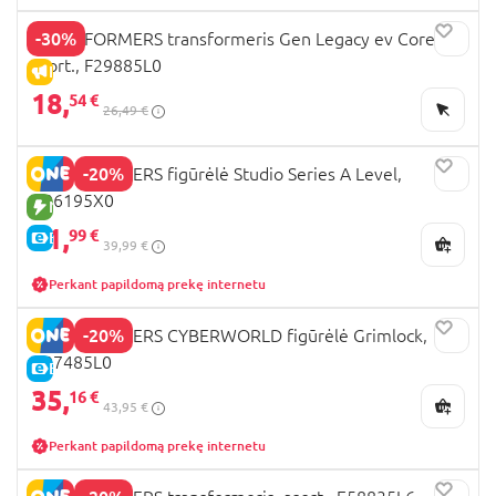
-30%
TRANSFORMERS transformeris Gen Legacy ev Core,
asort., F29885L0
IŠPARDAVIMAS
18,
54 €
26,49 €
-20%
TRANSFORMERS figūrėlė Studio Series A Level,
G06195X0
NAUJA PREKĖ
31,
99 €
E-KAINA
39,99 €
Perkant papildomą prekę internetu
-20%
TRANSFORMERS CYBERWORLD figūrėlė Grimlock,
G07485L0
E-KAINA
35,
16 €
43,95 €
Perkant papildomą prekę internetu