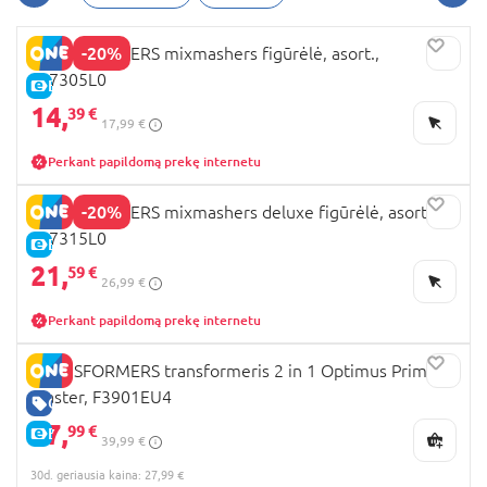
-20%
TRANSFORMERS mixmashers figūrėlė, asort.,
F97305L0
E-KAINA
14,
39 €
17,99 €
Perkant papildomą prekę internetu
-20%
TRANSFORMERS mixmashers deluxe figūrėlė, asort.,
F97315L0
E-KAINA
21,
59 €
26,99 €
Perkant papildomą prekę internetu
TRANSFORMERS transformeris 2 in 1 Optimus Prime
Blaster, F3901EU4
GERA KAINA
27,
99 €
E-KAINA
39,99 €
30d. geriausia kaina: 27,99 €