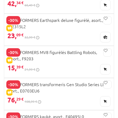
42,
34 €
60,49 €
-30%
TRANSFORMERS Earthspark deluxe figurėlė, asort.,
F62315L2
IŠPARDAVIMAS
23,
09 €
32,99 €
-30%
TRANSFORMERS MV8 figurėlės Battling Robots,
assort., F9203
IŠPARDAVIMAS
15,
39 €
21,99 €
-30%
TRANSFORMERS transformeris Gen Studio Series LDR,
asort., E0703EU6
IŠPARDAVIMAS
76,
29 €
108,99 €
-30%
TRANSFORMERS kaukė, asort., F40495L0