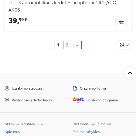
TUTIS automobilinės kėdutės adapteriai GIO+/GIO,
AK06
39,
99 €
1
2
→
24
Užsakymo statusas
Grąžinimo forma
Parduotuvių darbo laikas
Lojalumo programa
BENDRA INFORMACIJA
INFORMACIJA PIRKĖJUI
Apie mus
Pirkimo taisyklės