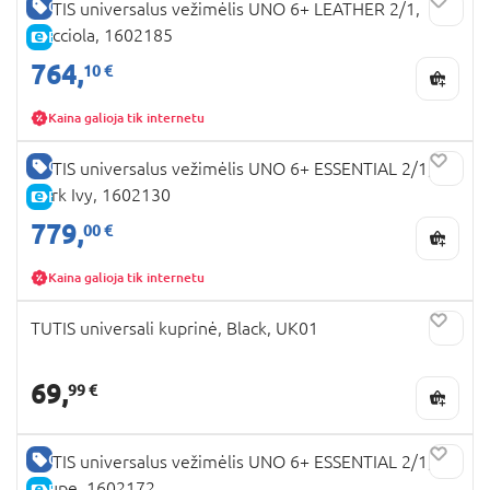
GERA KAINA
TUTIS universalus vežimėlis UNO 6+ LEATHER 2/1,
Nocciola, 1602185
E-KAINA
764,
10 €
Kaina galioja tik internetu
GERA KAINA
TUTIS universalus vežimėlis UNO 6+ ESSENTIAL 2/1,
Dark Ivy, 1602130
E-KAINA
779,
00 €
Kaina galioja tik internetu
TUTIS universali kuprinė, Black, UK01
69,
99 €
GERA KAINA
TUTIS universalus vežimėlis UNO 6+ ESSENTIAL 2/1,
Taupe, 1602172
E-KAINA