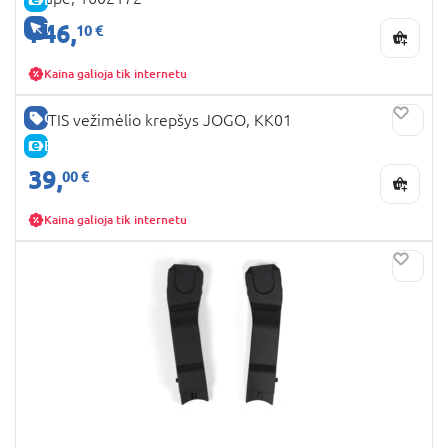
746,
TIK INTERNETU
10 €
Kaina galioja tik internetu
GERA KAINA
TUTIS vežimėlio krepšys JOGO, KK01
E-KAINA
39,
00 €
Kaina galioja tik internetu