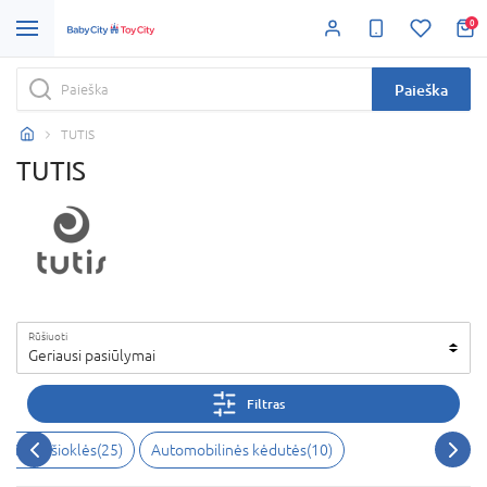
0
Paieška
TUTIS
TUTIS
Rūšiuoti
Geriausi pasiūlymai
Filtras
iai ir nešioklės
(
25
)
Automobilinės kėdutės
(
10
)