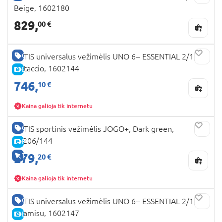
Beige, 1602180
829,
00 €
GERA KAINA
TUTIS universalus vežimėlis UNO 6+ ESSENTIAL 2/1,
Pistaccio, 1602144
E-KAINA
746,
10 €
Kaina galioja tik internetu
GERA KAINA
TUTIS sportinis vežimėlis JOGO+, Dark green,
PP206/144
E-KAINA
279,
TIK INTERNETU
20 €
Kaina galioja tik internetu
GERA KAINA
TUTIS universalus vežimėlis UNO 6+ ESSENTIAL 2/1,
Tiramisu, 1602147
E-KAINA