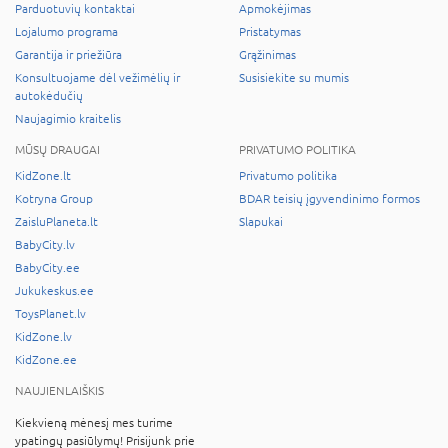
Parduotuvių kontaktai
Apmokėjimas
Lojalumo programa
Pristatymas
Garantija ir priežiūra
Grąžinimas
Konsultuojame dėl vežimėlių ir
Susisiekite su mumis
autokėdučių
Naujagimio kraitelis
MŪSŲ DRAUGAI
PRIVATUMO POLITIKA
KidZone.lt
Privatumo politika
Kotryna Group
BDAR teisių įgyvendinimo formos
ZaisluPlaneta.lt
Slapukai
BabyCity.lv
BabyCity.ee
Jukukeskus.ee
ToysPlanet.lv
KidZone.lv
KidZone.ee
NAUJIENLAIŠKIS
Kiekvieną mėnesį mes turime
ypatingų pasiūlymų! Prisijunk prie