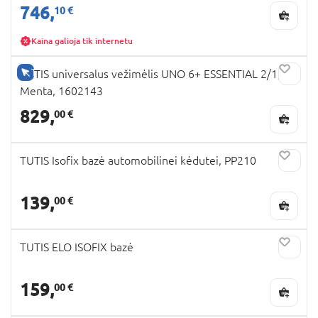
746,
10 €
Kaina galioja tik internetu
TIK INTERNETU
TUTIS universalus vežimėlis UNO 6+ ESSENTIAL 2/1,
Menta, 1602143
829,
00 €
TUTIS Isofix bazė automobilinei kėdutei, PP210
139,
00 €
TUTIS ELO ISOFIX bazė
159,
00 €