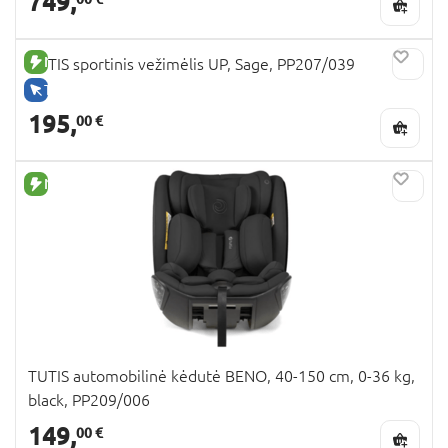
749,
NAUJA PREKĖ
TUTIS sportinis vežimėlis UP, Sage, PP207/039
TIK INTERNETU
195,
00 €
NAUJA PREKĖ
TUTIS automobilinė kėdutė BENO, 40-150 cm, 0-36 kg,
black, PP209/006
149,
00 €