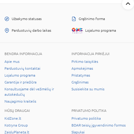
Užsakymo statusas
Grąžinimo forma
Parduotuvių darbo laikas
Lojalumo programa
BENDRA INFORMACIJA
INFORMACIJA PIRKĖJUI
Apie mus
Pirkimo taisyklės
Parduotuvių kontaktai
Apmokėjimas
Lojalumo programa
Pristatymas
Garantija ir priežiūra
Grąžinimas
Konsultuojame dėl vežimėlių ir
Susisiekite su mumis
autokėdučių
Naujagimio kraitelis
MŪSŲ DRAUGAI
PRIVATUMO POLITIKA
KidZone.lt
Privatumo politika
Kotryna Group
BDAR teisių įgyvendinimo formos
ZaisluPlaneta.lt
Slapukai