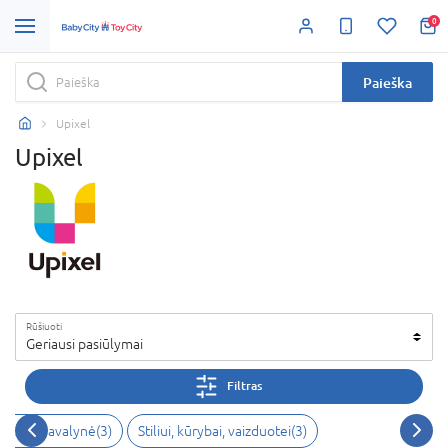
0
Paieška
Upixel
Upixel
Rūšiuoti
Geriausi pasiūlymai
Filtras
bužiai ir avalynė(3)
Stiliui, kūrybai, vaizduotei(3)