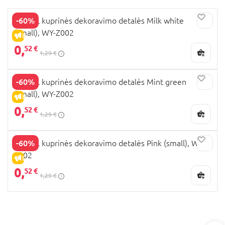
-60%
UPIXEL kuprinės dekoravimo detalės Milk white
(small), WY-Z002
IŠPARDAVIMAS
0,
52 €
1,29 €
-60%
UPIXEL kuprinės dekoravimo detalės Mint green
(small), WY-Z002
IŠPARDAVIMAS
0,
52 €
1,29 €
-60%
UPIXEL kuprinės dekoravimo detalės Pink (small), WY-
Z002
IŠPARDAVIMAS
0,
52 €
1,29 €