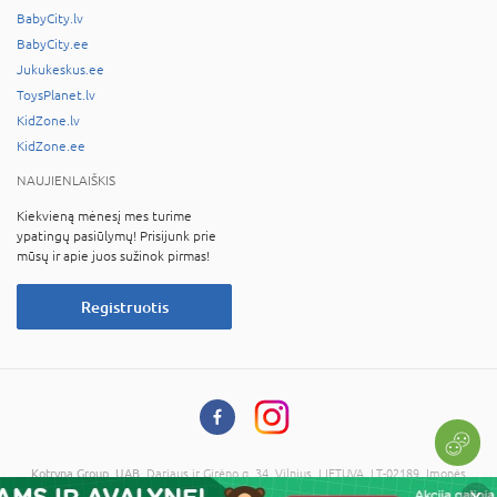
BabyCity.lv
BabyCity.ee
Jukukeskus.ee
ToysPlanet.lv
KidZone.lv
KidZone.ee
NAUJIENLAIŠKIS
Kiekvieną mėnesį mes turime
ypatingų pasiūlymų! Prisijunk prie
mūsų ir apie juos sužinok pirmas!
Registruotis
Kotryna Group, UAB
, Dariaus ir Girėno g. 34, Vilnius, LIETUVA, LT-02189, Įmonės
kodas: 121673734, PVM kodas: LT216737314