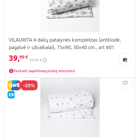
VILAURITA 4 dalių patalynės komplektas (antklodė,
pagalvė ir užvalkalai), 75x90, 30x40 cm., art 601
39,
99 €
49,99 €
Perkant papildomą prekę internetu
-20%
E-KAINA