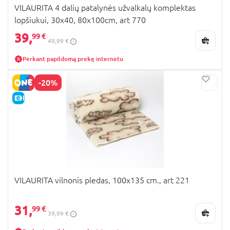
VILAURITA 4 dalių patalynės užvalkalų komplektas
lopšiukui, 30x40, 80x100cm, art 770
39,
99 €
49,99 €
Perkant papildomą prekę internetu
-20%
E-KAINA
VILAURITA vilnonis pledas, 100x135 cm., art 221
31,
99 €
39,99 €