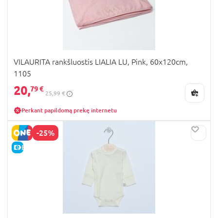
VILAURITA rankšluostis LIALIA LU, Pink, 60x120cm,
1105
20,
79 €
25,99 €
Perkant papildomą prekę internetu
-25%
E-KAINA