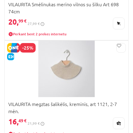
VILAURITA Smėlinukas merino vilnos su šilku Art 698
74cm
20,
99 €
27,99 €
Perkant bent 2 prekes internetu
-25%
E-KAINA
VILAURITA megztas šalikėlis, kreminis, art 1121, 2-7
mėn.
16,
49 €
21,99 €