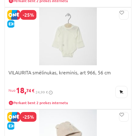
Perkant bent 2 prekes internetu
-25%
E-KAINA
VILAURITA smėlinukas, kreminis, art 966, 56 cm
18,
74 €
24,99 €
Perkant bent 2 prekes internetu
-25%
E-KAINA