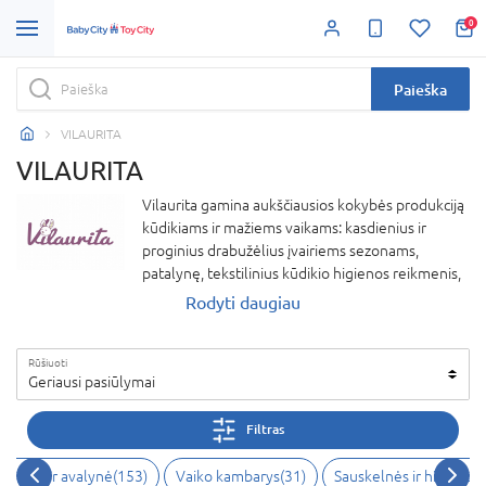
0
Paieška
VILAURITA
VILAURITA
Vilaurita gamina aukščiausios kokybės produkciją
kūdikiams ir mažiems vaikams: kasdienius ir
proginius drabužėlius įvairiems sezonams,
patalynę, tekstilinius kūdikio higienos reikmenis,
kūdikio lovelės bei vežimėlio paklotus,
Rodyti daugiau
apsaugėles ir pan. Vilaurita gaminiai yra iš įvairaus
pluošto sertifikuotų audinių produkcija iš
Rūšiuoti
ekologiškos medvilnės, lino, merino vilnos,
Geriausi pasiūlymai
bambuko pluošto. Tai kokybiškai pasiūti,
patrauklaus dizaino, patogios dėvėsenos,
Filtras
išlaikantys gerą išvaizdą po skalbimų rūbeliai.
Siūlomi gaminiai pasižymi švelnių, pastelinių
abužiai ir avalynė
(
153
)
Vaiko kambarys
(
31
)
Sauskelnės ir higienos
spalvų koloritu, subtilia ornamentika, mažiesiems