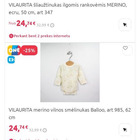
VILAURITA šliaužtinukas ilgomis rankovėmis MERINO,
ecru, 50 cm, art 347
24,
74 €
32,99 €
Perkant bent 2 prekes internetu
-25%
E-KAINA
VILAURITA merino vilnos smėlinukas Balloo, art 985, 62
cm
24,
74 €
32,99 €