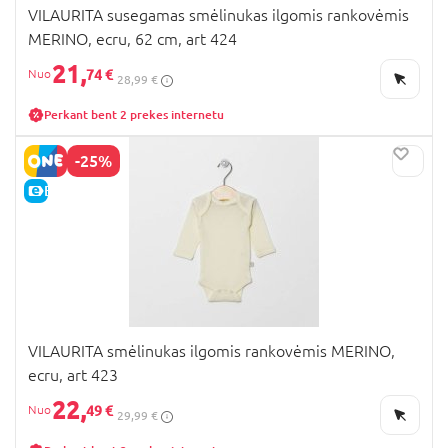
VILAURITA susegamas smėlinukas ilgomis rankovėmis
MERINO, ecru, 62 cm, art 424
21,
74 €
28,99 €
Perkant bent 2 prekes internetu
-25%
E-KAINA
VILAURITA smėlinukas ilgomis rankovėmis MERINO,
ecru, art 423
22,
49 €
29,99 €