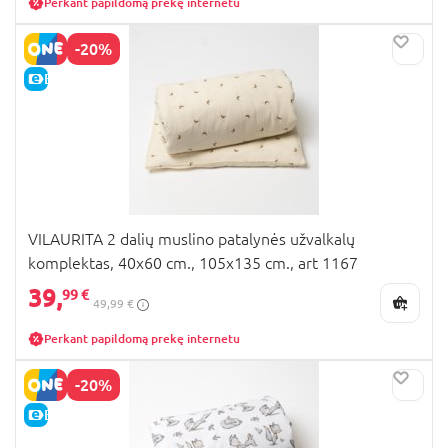
Perkant papildomą prekę internetu
-20%
E-KAINA
VILAURITA 2 dalių muslino patalynės užvalkalų
komplektas, 40x60 cm., 105x135 cm., art 1167
39,
99 €
49,99 €
Perkant papildomą prekę internetu
-20%
E-KAINA