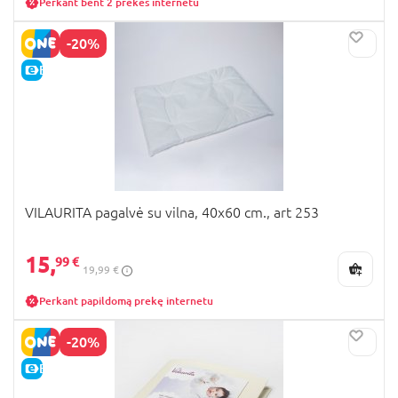
Perkant bent 2 prekes internetu
-20%
E-KAINA
VILAURITA pagalvė su vilna, 40x60 cm., art 253
15,
99 €
19,99 €
Perkant papildomą prekę internetu
-20%
E-KAINA