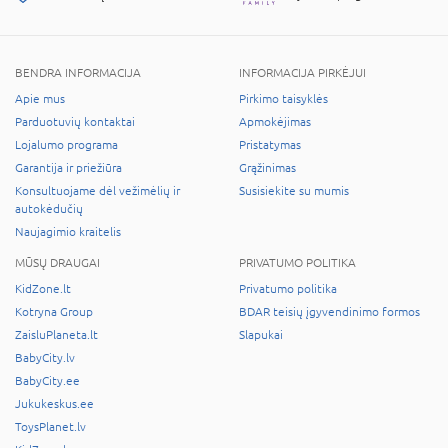
BENDRA INFORMACIJA
INFORMACIJA PIRKĖJUI
Apie mus
Pirkimo taisyklės
Parduotuvių kontaktai
Apmokėjimas
Lojalumo programa
Pristatymas
Garantija ir priežiūra
Grąžinimas
Konsultuojame dėl vežimėlių ir
Susisiekite su mumis
autokėdučių
Naujagimio kraitelis
MŪSŲ DRAUGAI
PRIVATUMO POLITIKA
KidZone.lt
Privatumo politika
Kotryna Group
BDAR teisių įgyvendinimo formos
ZaisluPlaneta.lt
Slapukai
BabyCity.lv
BabyCity.ee
Jukukeskus.ee
ToysPlanet.lv