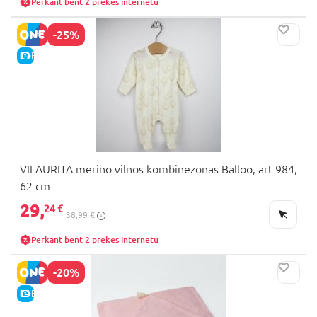
Perkant bent 2 prekes internetu
-25%
E-KAINA
VILAURITA merino vilnos kombinezonas Balloo, art 984,
62 cm
29,
24 €
38,99 €
Perkant bent 2 prekes internetu
-20%
E-KAINA