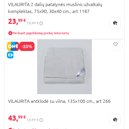
VILAURITA 2 dalių patalynės muslino užvalkalų
komplektas, 75x90, 30x40 cm., art 1187
23,
99 €
29,99 €
Perkant papildomą prekę internetu
-20%
E-KAINA
VILAURITA antklodė su vilna, 135x100 cm., art 266
43,
99 €
54,99 €