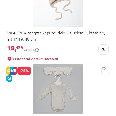
VILAURITA megzta kepurė, dviejų sluoksnių, kreminė,
art 1119, 48 cm
19,
49 €
25,99 €
Perkant bent 2 prekes internetu
-25%
E-KAINA