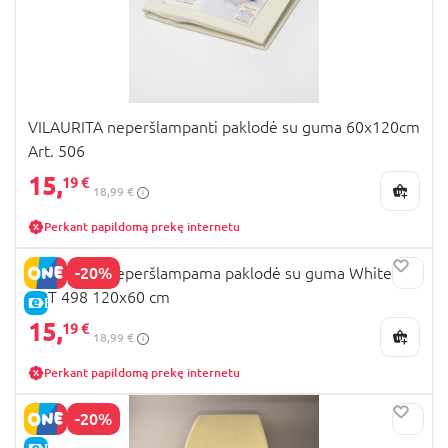
VILAURITA neperšlampanti paklodė su guma 60x120cm
Art. 506
15,
19 €
18,99 €
Perkant papildomą prekę internetu
-20%
VILAURITA neperšlampama paklodė su guma White
ART 498 120x60 cm
E-KAINA
15,
19 €
18,99 €
Perkant papildomą prekę internetu
-20%