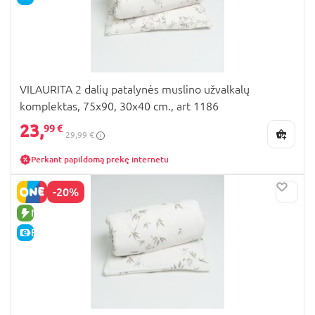
VILAURITA 2 dalių patalynės muslino užvalkalų
komplektas, 75x90, 30x40 cm., art 1186
23,
99 €
29,99 €
Perkant papildomą prekę internetu
-20%
NAUJA PREKĖ
E-KAINA