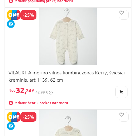
Perkant papildomą prekę internetu
-25%
E-KAINA
VILAURITA merino vilnos kombinezonas Kerry, šviesiai
kreminis, art 1139, 62 cm
32,
24 €
42,99 €
Perkant bent 2 prekes internetu
-25%
E-KAINA