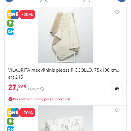
patraukliomis dekoratyviomis detalėmis.
-20%
NAUJA PREKĖ
E-KAINA
VILAURITA medvilninis pledas PICCOLLO, 75x100 cm.,
art 215
27,
99 €
34,99 €
Perkant papildomą prekę internetu
-20%
NAUJA PREKĖ
E-KAINA