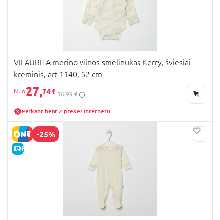
VILAURITA merino vilnos smėlinukas Kerry, šviesiai
kreminis, art 1140, 62 cm
27,
74 €
36,99 €
Perkant bent 2 prekes internetu
-25%
E-KAINA