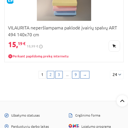
E-KAINA
VILAURITA neperšlampama paklodė įvairių spalvų ART
494 140x70 cm
15,
19 €
18,99 €
Perkant papildomą prekę internetu
1
2
3
...
9
→
24
Užsakymo statusas
Grąžinimo forma
Parduotuvių darbo laikas
Lojalumo programa