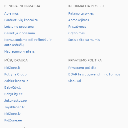
BENDRA INFORMACIJA
INFORMACIJA PIRKĖJUI
Apie mus
Pirkimo taisyklės
Parduotuvių kontaktai
Apmokėjimas
Lojalumo programa
Pristatymas
Garantija ir priežiūra
Grąžinimas
Konsultuojame dėl vežimėlių ir
Susisiekite su mumis
autokėdučių
Naujagimio kraitelis
MŪSŲ DRAUGAI
PRIVATUMO POLITIKA
KidZone.lt
Privatumo politika
Kotryna Group
BDAR teisių įgyvendinimo formos
ZaisluPlaneta.lt
Slapukai
BabyCity.lv
BabyCity.ee
Jukukeskus.ee
ToysPlanet.lv
KidZone.lv
KidZone.ee