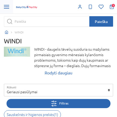
0
Paieška
WINDI
WINDI
WINDI - daugelis tėvelių susiduria su mažyliams
pirmaisiais gyvenimo mėnesiais kylančiomis
problemomis, tokiomis kaip dujų kaupimasis ar
stipresne jų forma – diegliais. Dujų formavimasis
yra natūralus tiek vaikams, tiek suaugusiesiems,
Rodyti daugiau
tačiau mažiesiems sunku patiems pašalinti dujas.
Dėl šios priežasties mažyliai kenčia skausmus
Rūšiuoti
pilvuko srityje. Dujų nuvedimo vamzdeliai –
Geriausi pasiūlymai
natūralus sprendimas siekiant pašalinti neigiamus
pojūčius sukeliamus besikaupiant dujoms. Ši
Filtras
priemonė veikia itin greitai, efektyviai ir natūraliai
– be jokio medikamentinio įsikišimo.WINDI -
Sauskelnės ir higienos prekės
(
1
)
daugelis tėvelių susiduria su mažyliams