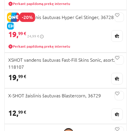
Perkant papildomą prekę internetu
-20%
X-SHOT žaislinis šautuvas Hyper Gel Stinger, 36728
E-KAINA
19,
99 €
24,99 €
Perkant papildomą prekę internetu
XSHOT vandens šautuvas Fast-Fill Skins Sonic, asort.,
118107
19,
99 €
X-SHOT žaislinis šautuvas Blastercorn, 36729
12,
99 €