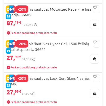
naujienlaiškius ir apie naujienas sužinosite
-20%
X-SHOT žaislinis šautuvas Motorized Rage Fire Insanity,
pirmieji! Taip pat kviečiame apžiūrėti ne tik
1 serija, 36605
šautuvų, bet ir kitų veiksmo žaidimų kategoriją.
E-KAINA
Būtinai užmeskite akį ir į dėlionių, galvosūkių sritį.
87,
19 €
108,99 €
Čia rasite puikų stalo žaidimų ir kitų pramogų,
kurios užims ne tik vyresnius vaikus, bet ir jų
Perkant papildomą prekę internetu
tėvelius.
-20%
X-SHOT žaislinis šautuvas Hyper Gel, 1500 želinių
rutuliukų, asort., 36622
E-KAINA
27,
99 €
34,99 €
Perkant papildomą prekę internetu
-20%
X-SHOT žaislinis šautuvas Lock Gun, Skins 1 serija,
36606
E-KAINA
27,
99 €
34,99 €
Perkant papildomą prekę internetu