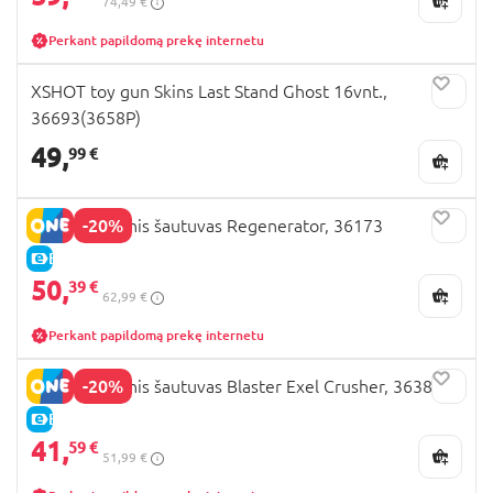
74,49 €
Perkant papildomą prekę internetu
XSHOT toy gun Skins Last Stand Ghost 16vnt.,
36693(3658P)
49,
99 €
-20%
XSHOT žaislinis šautuvas Regenerator, 36173
E-KAINA
50,
39 €
62,99 €
Perkant papildomą prekę internetu
-20%
XSHOT žaislinis šautuvas Blaster Exel Crusher, 36382
E-KAINA
41,
59 €
51,99 €