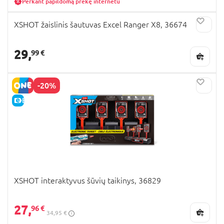
Perkant papildomą prekę internetu
XSHOT žaislinis šautuvas Excel Ranger X8, 36674
29,
99 €
-20%
E-KAINA
XSHOT interaktyvus šūvių taikinys, 36829
27,
96 €
34,95 €