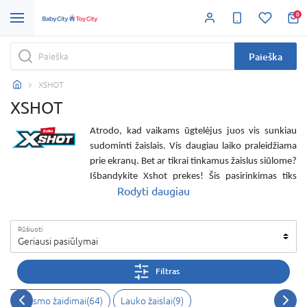
0
Paieška
XSHOT
XSHOT
Atrodo, kad vaikams ūgtelėjus juos vis sunkiau
sudominti žaislais. Vis daugiau laiko praleidžiama
prie ekranų. Bet ar tikrai tinkamus žaislus siūlome?
Išbandykite
Xshot prekes
! Šis pasirinkimas tiks
Rodyti daugiau
vyresniems vaikams.
Xshot šautuvai
pritaikyti
skirtingoms amžiaus grupėms pagal savo
kategorijas. Užtaisomi šoviniais
Xshot žaislai
tinka
Rūšiuoti
nuo 8 arba 14 metų, o užtaisomi vandeniu gali
Geriausi pasiūlymai
būti pritaikomi ir vaikams nuo 5 metų. Pastarieji
ypač tiks karštomis vasaros dienomis. Šie
Xshot
Filtras
vandens šautuvai
bus ne tik įsimintina pramoga,
bet ir būdas atsigaivinti. Jei jus domina
Xshot
 ir veiksmo žaidimai
(
64
)
Lauko žaislai
(
9
)