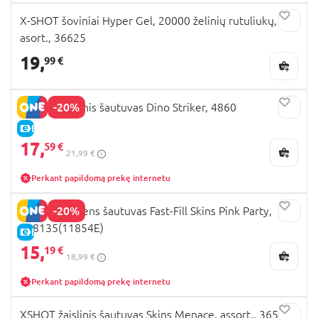
X-SHOT šoviniai Hyper Gel, 20000 želinių rutuliukų,
asort., 36625
19,
99 €
-20%
XSHOT žaislinis šautuvas Dino Striker, 4860
E-KAINA
17,
59 €
21,99 €
Perkant papildomą prekę internetu
-20%
XSHOT vandens šautuvas Fast-Fill Skins Pink Party,
118135(11854E)
E-KAINA
15,
19 €
18,99 €
Perkant papildomą prekę internetu
XSHOT žaislinis šautuvas Skins Menace, assort., 36515