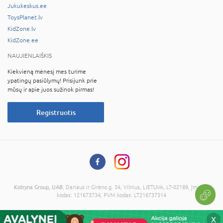
Jukukeskus.ee
ToysPlanet.lv
KidZone.lv
KidZone.ee
NAUJIENLAIŠKIS
Kiekvieną mėnesį mes turime
ypatingų pasiūlymų! Prisijunk prie
mūsų ir apie juos sužinok pirmas!
Registruotis
Kotryna Group, UAB
, Dariaus ir Girėno g. 34, Vilnius, LIETUVA, LT-02189, Įmonės
kodas: 121673734, PVM kodas: LT216737314
© 2026 Visos teisės saugomos. Kopijuoti informaciją be administracijos sutikimo
X
draudžiama