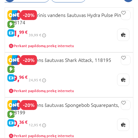
šautuvai internetu
, visus juos rasite vienoje
vietoje. Nepamirškite apžiūrėti ir kitų aksesuarų.
-20%
XSHOT motorinis vandens šautuvas Hydra Pulse Pink,
Jums tikrai prireiks
Xshot
šovinių ir jų papildymų.
118174
Beje, jie yra daugkartinio naudojimo. Šautuvai yra
NAUJA PREKĖ
ne vieninteliai
Xshot žaislai
. Asortimente rasite ir
31,
99 €
E-KAINA
39,99 €
žaislinių kardų, kurie padės įsijausti į piratų ar
viduramžių kovotojų vaidmenis. Tačiau, vyresnius
Perkant papildomą prekę internetu
vaikus labiausiai sužavi
Xshot šautuvai
. Išskirtinis,
futuristinis dizainas ir saugūs šoviniai užtikrins
-20%
XSHOT vandens šautuvas Shark Attack, 118195
įdomų žaidimą, kuris privers atsitraukti nuo visų
NAUJA PREKĖ
ekranų vyresniuosius. Na, o mažiesiems
19,
96 €
kovotojams gali būti pasiūlyti
Xshot vandens
E-KAINA
24,95 €
šautuvai
. Tokie šautuvai bus puiki dovana
daugeliui vaikų. Visų pirma, jie atrodo tikrai
Perkant papildomą prekę internetu
įspūdingai, o antra jie privers išeiti į lauką, judėti,
bendrauti, planuoti, kurti strategijas ir burti
-20%
XSHOT vandens šautuvas Spongebob Squarepants,
komandą. Todėl jei ieškote žaislų, kurie būtų
118199
NAUJA PREKĖ
įdomūs ir vyresniems, kviečiame rinktis iš BabyCity
10,
36 €
E-KAINA
asortimento. Sekite naujienas, akcijas ir specialius
12,95 €
pasiūlymus, nes
Xshot šautuvai internetu
siūlomi
Perkant papildomą prekę internetu
išties geromis kainomis. Prenumeruokite