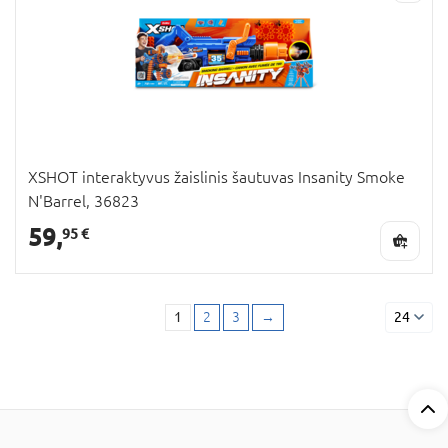
XSHOT interaktyvus žaislinis šautuvas Insanity Smoke
N'Barrel, 36823
59,
95 €
1
2
3
→
24