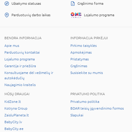
Užsakymo statusas
Grąžinimo forma
Parduotuvių darbo laikas
Lojalumo programa
BENDRA INFORMACIJA
INFORMACIJA PIRKĖJUI
Apie mus
Pirkimo taisyklės
Parduotuvių kontaktai
Apmokėjimas
Lojalumo programa
Pristatymas
Garantija ir priežiūra
Grąžinimas
Konsultuojame dėl vežimėlių ir
Susisiekite su mumis
autokėdučių
Naujagimio kraitelis
MŪSŲ DRAUGAI
PRIVATUMO POLITIKA
KidZone.lt
Privatumo politika
Kotryna Group
BDAR teisių įgyvendinimo formos
ZaisluPlaneta.lt
Slapukai
BabyCity.lv
BabyCity.ee