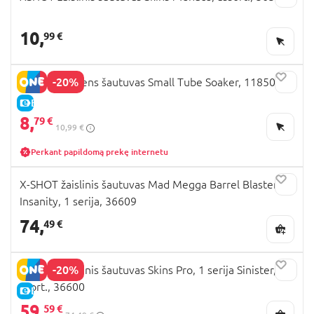
10,
99 €
-20%
XSHOT vandens šautuvas Small Tube Soaker, 11850
E-KAINA
8,
79 €
10,99 €
Perkant papildomą prekę internetu
X-SHOT žaislinis šautuvas Mad Megga Barrel Blaster
Insanity, 1 serija, 36609
74,
49 €
-20%
X-SHOT žaislinis šautuvas Skins Pro, 1 serija Sinister,
asort., 36600
E-KAINA
59,
59 €