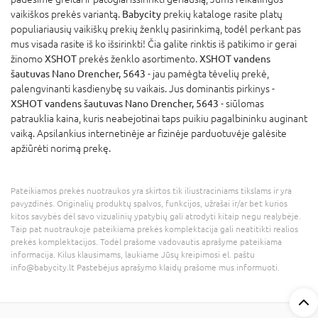
vaikiškos prekės variantą.
Babycity
prekių kataloge rasite platų
populiariausių vaikiškų prekių ženklų pasirinkimą, todėl perkant pas
mus visada rasite iš ko išsirinkti! Čia galite rinktis iš patikimo ir gerai
žinomo
XSHOT
prekės ženklo asortimento.
XSHOT vandens
šautuvas Nano Drencher, 5643
- jau pamėgta tėvelių prekė,
palengvinanti kasdienybę su vaikais. Jus dominantis pirkinys -
XSHOT vandens šautuvas Nano Drencher, 5643
- siūlomas
patrauklia kaina, kuris neabejotinai taps puikiu pagalbininku auginant
vaiką. Apsilankius internetinėje ar fizinėje parduotuvėje galėsite
apžiūrėti norimą prekę.
Pateikiamos prekės nuotraukos yra skirtos tik iliustraciniams tikslams ir yra
pavyzdinės. Originalių produktų spalvos, funkcijos, užrašai ir/ar bet kurios
kitos savybės dėl savo vizualinių ypatybių gali atrodyti kitaip negu realybėje.
Taip pat nuotraukoje pateikiama prekės komplektacija gali neatitikti realios
prekės komplektacijos. Todėl prašome vadovautis aprašyme pateikiama
informacija. Kilus klausimams, laukiame Jūsų kreipimosi el. paštu
info@babycity.lt Pastebėjus aprašymo klaidų prašome mus informuoti.