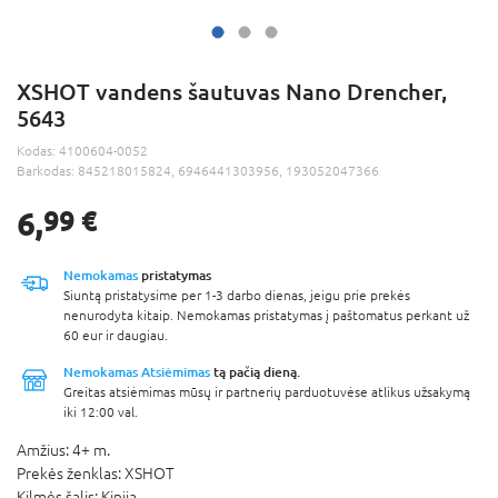
XSHOT vandens šautuvas Nano Drencher,
5643
Kodas:
4100604-0052
Barkodas:
845218015824, 6946441303956, 193052047366
6,
99 €
Nemokamas
pristatymas
Siuntą pristatysime per 1-3 darbo dienas, jeigu prie prekės
nenurodyta kitaip. Nemokamas pristatymas į paštomatus perkant už
60 eur ir daugiau.
Nemokamas Atsiėmimas
tą pačią dieną.
Greitas atsiėmimas mūsų ir partnerių parduotuvėse atlikus užsakymą
iki 12:00 val.
Amžius:
4+ m.
Prekės ženklas:
XSHOT
Kilmės šalis:
Kinija