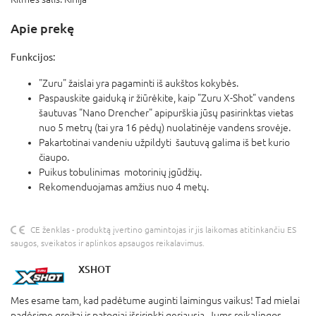
Apie prekę
Funkcijos:
"Zuru" žaislai yra pagaminti iš aukštos kokybės.
Paspauskite gaiduką ir žiūrėkite, kaip "Zuru X-Shot" vandens
šautuvas "Nano Drencher" apipurškia jūsų pasirinktas vietas
nuo 5 metrų (tai yra 16 pėdų) nuolatinėje vandens srovėje.
Pakartotinai vandeniu užpildyti šautuvą galima iš bet kurio
čiaupo.
Puikus tobulinimas motorinių įgūdžių.
Rekomenduojamas amžius nuo 4 metų.
CE ženklas - produktą įvertino gamintojas ir jis laikomas atitinkančiu ES
saugos, sveikatos ir aplinkos apsaugos reikalavimus.
XSHOT
Mes esame tam, kad padėtume auginti laimingus vaikus! Tad mielai
padėsime greitai ir patogiai išsirinkti geriausią, Jums reikalingos