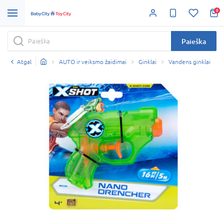
0
Paieška
Atgal
AUTO ir veiksmo žaidimai
Ginklai
Vandens ginklai