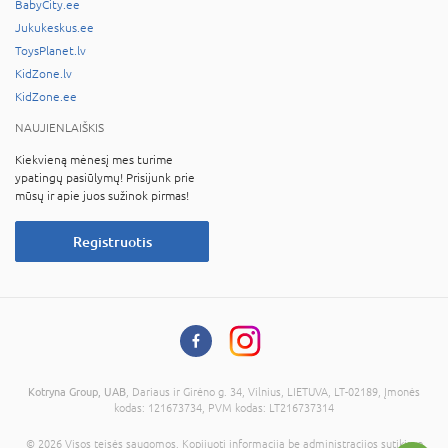
BabyCity.ee
Jukukeskus.ee
ToysPlanet.lv
KidZone.lv
KidZone.ee
NAUJIENLAIŠKIS
Kiekvieną mėnesį mes turime
ypatingų pasiūlymų! Prisijunk prie
mūsų ir apie juos sužinok pirmas!
Registruotis
Kotryna Group, UAB
, Dariaus ir Girėno g. 34, Vilnius, LIETUVA, LT-02189, Įmonės
kodas: 121673734, PVM kodas: LT216737314
© 2026 Visos teisės saugomos. Kopijuoti informaciją be administracijos sutikimo