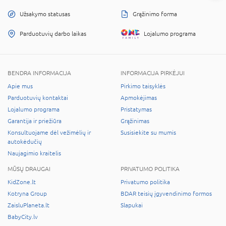
Užsakymo statusas
Grąžinimo forma
Parduotuvių darbo laikas
Lojalumo programa
BENDRA INFORMACIJA
INFORMACIJA PIRKĖJUI
Apie mus
Pirkimo taisyklės
Parduotuvių kontaktai
Apmokėjimas
Lojalumo programa
Pristatymas
Garantija ir priežiūra
Grąžinimas
Konsultuojame dėl vežimėlių ir
Susisiekite su mumis
autokėdučių
Naujagimio kraitelis
MŪSŲ DRAUGAI
PRIVATUMO POLITIKA
KidZone.lt
Privatumo politika
Kotryna Group
BDAR teisių įgyvendinimo formos
ZaisluPlaneta.lt
Slapukai
BabyCity.lv