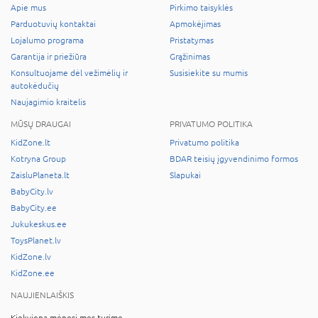
Apie mus
Pirkimo taisyklės
Parduotuvių kontaktai
Apmokėjimas
Lojalumo programa
Pristatymas
Garantija ir priežiūra
Grąžinimas
Konsultuojame dėl vežimėlių ir
Susisiekite su mumis
autokėdučių
Naujagimio kraitelis
MŪSŲ DRAUGAI
PRIVATUMO POLITIKA
KidZone.lt
Privatumo politika
Kotryna Group
BDAR teisių įgyvendinimo formos
ZaisluPlaneta.lt
Slapukai
BabyCity.lv
BabyCity.ee
Jukukeskus.ee
ToysPlanet.lv
KidZone.lv
KidZone.ee
NAUJIENLAIŠKIS
Kiekvieną mėnesį mes turime