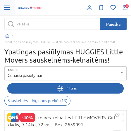
0
Paieška
Ypatingas pasiūlymas HUGGIES Little Movers sauskelnėms-kelnaitėms!
Ypatingas pasiūlymas HUGGIES Little
Movers sauskelnėms-kelnaitėms!
Rūšiuoti
Geriausi pasiūlymai
Filtras
Sauskelnės ir higienos prekės
(
13
)
-40%
HUGGIES sauskelnės-kelnaitės LITTLE MOVERS, Girls, 4
dydis, 9-14kg, 72 vnt., Box, 2659091