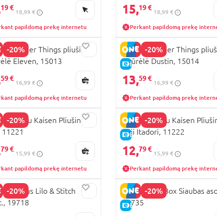
,
15,
19 €
19 €
18,99 €
18,99 €
rkant papildomą prekę internetu
Perkant papildomą prekę intern
-20%
-20%
 Stranger Things pliušinė
YUME Stranger Things pliuš
rėlė Eleven, 15013
figūrėlė Dustin, 15014
KAINA
E-KAINA
,
13,
59 €
59 €
16,99 €
16,99 €
rkant papildomą prekę internetu
Perkant papildomą prekę intern
-20%
-20%
 Jujutsu Kaisen Pliušinis
YUME Jujutsu Kaisen Pliuši
 11221
Yuji Itadori, 11222
KAINA
E-KAINA
,
12,
79 €
79 €
15,99 €
15,99 €
rkant papildomą prekę internetu
Perkant papildomą prekę intern
-20%
-20%
 Herojus Lilo & Stitch
YUME Hero Box Siaubas asor
t., 19718
19735
KAINA
E-KAINA