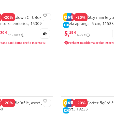
-20%
-20%
lix Countdown Gift Box
YUME Hello Kitty mini lėlyt
nto kalendorius, 15309
miela apranga, 5 cm, 11533
KAINA
E-KAINA
,
5,
20 €
59 €
119,00 €
6,99 €
rkant papildomą prekę internetu
Perkant papildomą prekę intern
-20%
-20%
 Stitch figūrėlė, asort.,
YUME Harry Potter figūrėlė
40
asort., 19223
KAINA
E-KAINA