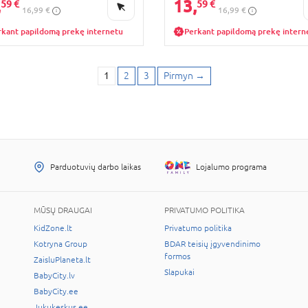
,
13,
59 €
59 €
16,99 €
16,99 €
rkant papildomą prekę internetu
Perkant papildomą prekę intern
1
2
3
Pirmyn
→
Parduotuvių darbo laikas
Lojalumo programa
MŪSŲ DRAUGAI
PRIVATUMO POLITIKA
KidZone.lt
Privatumo politika
Kotryna Group
BDAR teisių įgyvendinimo
formos
ZaisluPlaneta.lt
Slapukai
BabyCity.lv
BabyCity.ee
Jukukeskus.ee