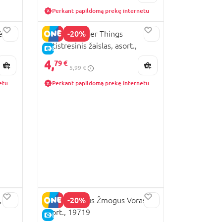
Perkant papildomą prekę internetu
-20%
ės su
YUME Stranger Things
antistresinis žaislas, asort.,
E-KAINA
15098
4,
79 €
5,99 €
etu
Perkant papildomą prekę internetu
-20%
,
YUME Herojus Žmogus Voras
asort., 19719
E-KAINA