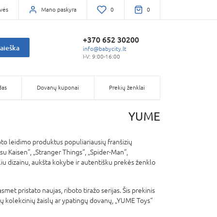
vės
Mano paskyra
0
0
+370 652 30200
aieška
info@babycity.lt
I-V: 9:00-16:00
das
Dovanų kuponai
Prekių ženklai
YUME
boto leidimo produktus populiariausių franšizių
su Kaisen“, „Stranger Things“, „Spider-Man“,
aliu dizainu, aukšta kokybe ir autentišku prekės ženklo
 pristato naujas, riboto tiražo serijas. Šis prekinis
nalių kolekcinių žaislų ar ypatingų dovanų, „YUME Toys“