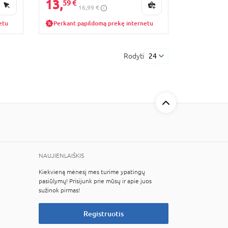
13,
59 €
16,99 €
etu
Perkant papildomą prekę internetu
Rodyti
24
NAUJIENLAIŠKIS
Kiekvieną mėnesį mes turime ypatingų
pasiūlymų! Prisijunk prie mūsų ir apie juos
sužinok pirmas!
Registruotis