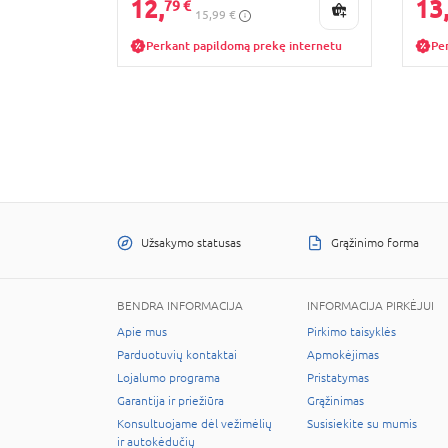
12,
13
79 €
15,99 €
Perkant papildomą prekę internetu
Pe
Užsakymo statusas
Grąžinimo forma
BENDRA INFORMACIJA
INFORMACIJA PIRKĖJUI
Apie mus
Pirkimo taisyklės
Parduotuvių kontaktai
Apmokėjimas
Lojalumo programa
Pristatymas
Garantija ir priežiūra
Grąžinimas
Konsultuojame dėl vežimėlių
Susisiekite su mumis
ir autokėdučių