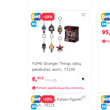
-20%
Netf
adve
E-KAINA
E-
95
Pe
YUME Stranger Things raktų
pakabukas, asort., 15330
6,
39 €
7,99 €
Perkant papildomą prekę internetu
-20%
YUME Jujutsu Kaisen figūrėlė,
YUME
asort., 19225
197
E-KAINA
E-