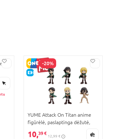
-20%
as
E-KAINA
etu
YUME Attack On Titan anime
figūrėlė, paslaptinga dėžutė,
11750
10,
39 €
12,99 €