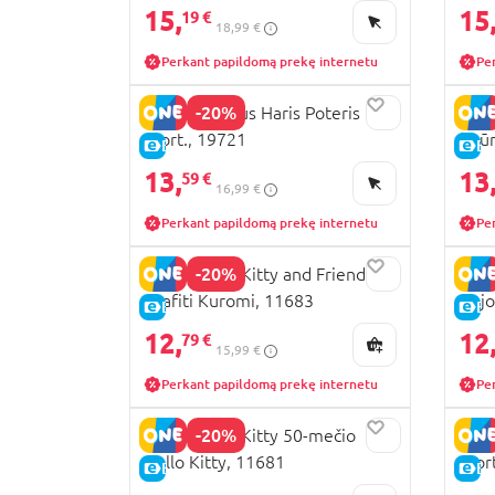
15,
15
19 €
18,99 €
Perkant papildomą prekę internetu
Pe
-20%
YUME Herojus Haris Poteris
YUME
asort., 19721
figū
E-KAINA
E-
13,
13
59 €
16,99 €
Perkant papildomą prekę internetu
Pe
-20%
YUME Hello Kitty and Friends
YUME
Grafiti Kuromi, 11683
Gojo
E-KAINA
E-
12,
12
79 €
15,99 €
Perkant papildomą prekę internetu
Pe
-20%
YUME Hello Kitty 50-mečio
YUME
Hello Kitty, 11681
asor
E-KAINA
E-