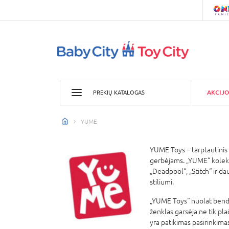
AKCIJO
PREKIŲ KATALOGAS
YUME
YUME Toys – tarptautinis p
gerbėjams. „YUME“ kolekci
„Deadpool“, „Stitch“ ir da
stiliumi.
„YUME Toys“ nuolat bendra
ženklas garsėja ne tik pla
yra patikimas pasirinkimas