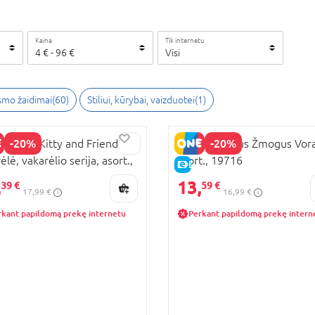
Kaina
Tik internetu
4
€
-
96
€
Visi
smo žaidimai
(
60
)
Stiliui, kūrybai, vaizduotei
(
1
)
-20%
-20%
 Hello Kitty and Friends
YUME Herojus Žmogus Vor
ėlė, vakarėlio serija, asort.,
asort., 19716
KAINA
E-KAINA
40
,
13,
39 €
59 €
17,99 €
16,99 €
rkant papildomą prekę internetu
Perkant papildomą prekę intern