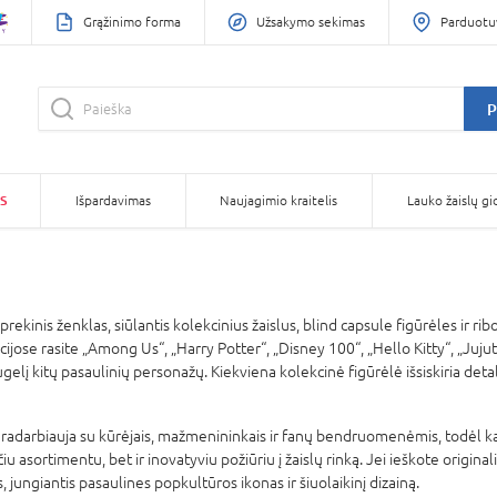
Grąžinimo forma
Užsakymo sekimas
Parduotu
P
S
Išpardavimas
Naujagimio kraitelis
Lauko žaislų gi
rekinis ženklas, siūlantis kolekcinius žaislus, blind capsule figūrėles ir ri
jose rasite „Among Us“, „Harry Potter“, „Disney 100“, „Hello Kitty“, „Jujut
ugelį kitų pasaulinių personažų. Kiekviena kolekcinė figūrėlė išsiskiria det
darbiauja su kūrėjais, mažmenininkais ir fanų bendruomenėmis, todėl kasmet
čiu asortimentu, bet ir inovatyviu požiūriu į žaislų rinką. Jei ieškote origi
, jungiantis pasaulines popkultūros ikonas ir šiuolaikinį dizainą.