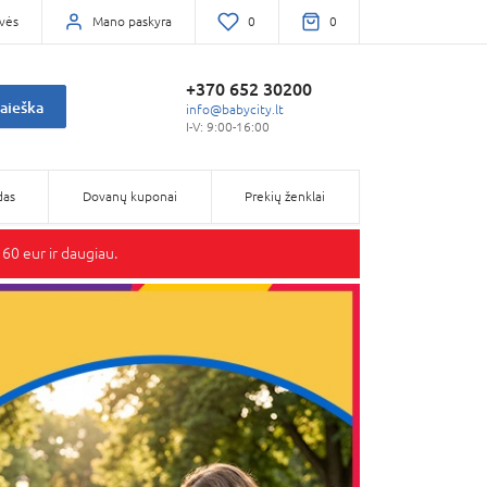
vės
Mano paskyra
0
0
+370 652 30200
aieška
info@babycity.lt
I-V: 9:00-16:00
das
Dovanų kuponai
Prekių ženklai
0 eur ir daugiau.