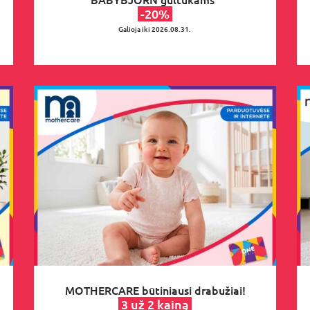
-20%
Galioja iki 2026.08.31.
MOTHERCARE būtiniausi drabužiai!
3 už 2 kainą