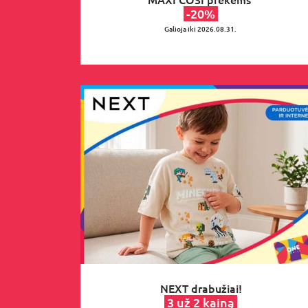
-20%
Galioja iki 2026.08.31.
NEXT drabužiai!
3 už 2 kainą