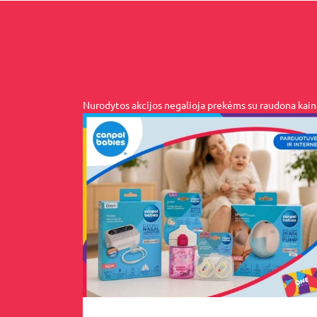
Nurodytos akcijos negalioja prekėms su raudona kai