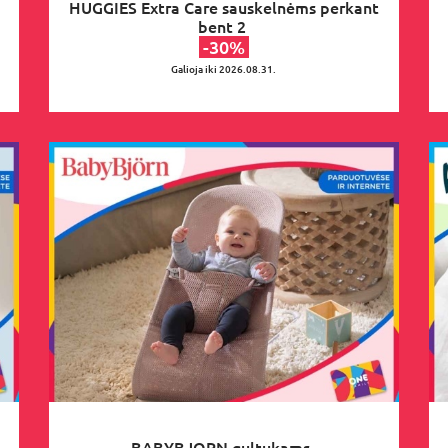
HUGGIES Extra Care sauskelnėms perkant
bent 2
-30%
Galioja iki 2026.08.31.
BABYBJORN gultukams