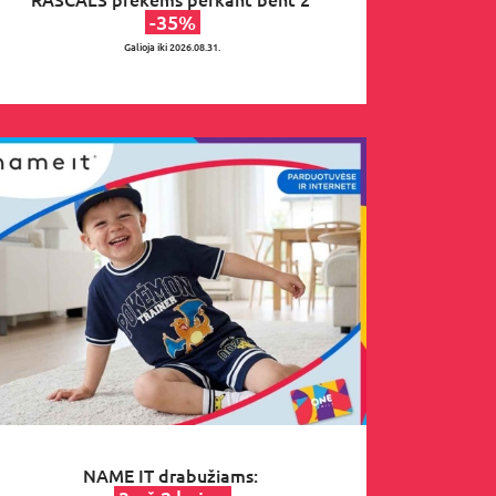
-35%
Galioja iki 2026.08.31.
NAME IT drabužiams: