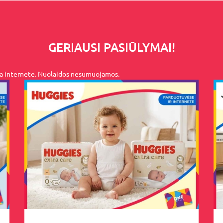
GERIAUSI PASIŪLYMAI!
na internete. Nuolaidos nesumuojamos.