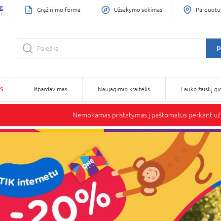
Grąžinimo forma
Užsakymo sekimas
Parduotu
P
S
Išpardavimas
Naujagimio kraitelis
Lauko žaislų gi
Nemokamas pristatymas į paštomatus perkant už 6