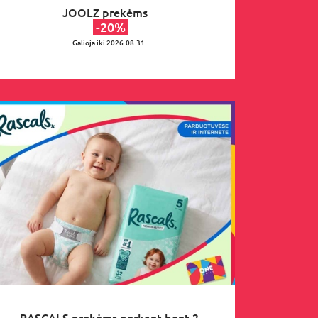
JOOLZ prekėms
-20%
Galioja iki 2026.08.31.
RASCALS prekėms perkant bent 2